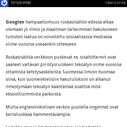
PETTERI PYYNY
2 VUOTTA SITTEN
Googlen
hampaattomuus roskasisällön edessä alkaa
olemaan jo ilmiö ja maailman tärkeimmän hakukoneen
tulosten laatua on voivoteltu sosiaalisessa mediassa
viime vuosina useaankin otteeseen.
Roskasisältöä verkkoon puskevat ns. sisältöfarmit ovat
saaneet valtavan piristysruiskeen tekoälyn viime vuosina
ottamista kehitysaskeleista. Suomessa ilmiön huomaa
siinä, kun suomenkielisiin hakutuloksiin on alkanut
ilmestymään tekoälyn kääntämää sisältöä mitä
eksoottisimmista paikoista.
Mutta englanninkielisen verkon puolella ongelmat ovat
kertaluokkaa hämmentävämpiä.