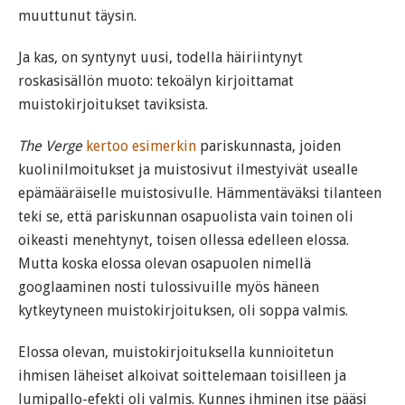
muuttunut täysin.
Ja kas, on syntynyt uusi, todella häiriintynyt
roskasisällön muoto: tekoälyn kirjoittamat
muistokirjoitukset taviksista.
The Verge
kertoo esimerkin
pariskunnasta, joiden
kuolinilmoitukset ja muistosivut ilmestyivät usealle
epämääräiselle muistosivulle. Hämmentäväksi tilanteen
teki se, että pariskunnan osapuolista vain toinen oli
oikeasti menehtynyt, toisen ollessa edelleen elossa.
Mutta koska elossa olevan osapuolen nimellä
googlaaminen nosti tulossivuille myös häneen
kytkeytyneen muistokirjoituksen, oli soppa valmis.
Elossa olevan, muistokirjoituksella kunnioitetun
ihmisen läheiset alkoivat soittelemaan toisilleen ja
lumipallo-efekti oli valmis. Kunnes ihminen itse pääsi