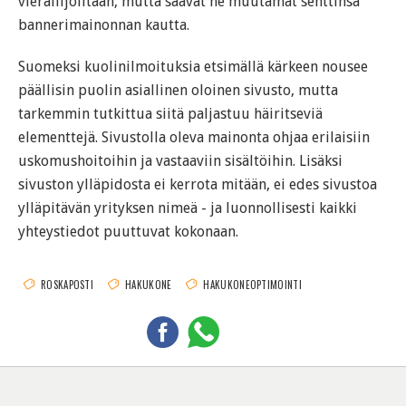
vierailijoiltaan, mutta saavat ne muutamat senttinsä
bannerimainonnan kautta.
Suomeksi kuolinilmoituksia etsimällä kärkeen nousee
päällisin puolin asiallinen oloinen sivusto, mutta
tarkemmin tutkittua siitä paljastuu häiritseviä
elementtejä. Sivustolla oleva mainonta ohjaa erilaisiin
uskomushoitoihin ja vastaaviin sisältöihin. Lisäksi
sivuston ylläpidosta ei kerrota mitään, ei edes sivustoa
ylläpitävän yrityksen nimeä - ja luonnollisesti kaikki
yhteystiedot puuttuvat kokonaan.
ROSKAPOSTI
HAKUKONE
HAKUKONEOPTIMOINTI