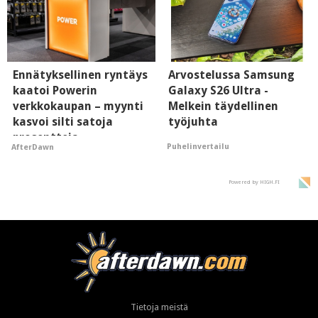
Ennätyksellinen ryntäys
Arvostelussa Samsung
kaatoi Powerin
Galaxy S26 Ultra -
verkkokaupan – myynti
Melkein täydellinen
kasvoi silti satoja
työjuhta
prosentteja
Puhelinvertailu
AfterDawn
Powered by HIGH.FI
Tietoja meistä