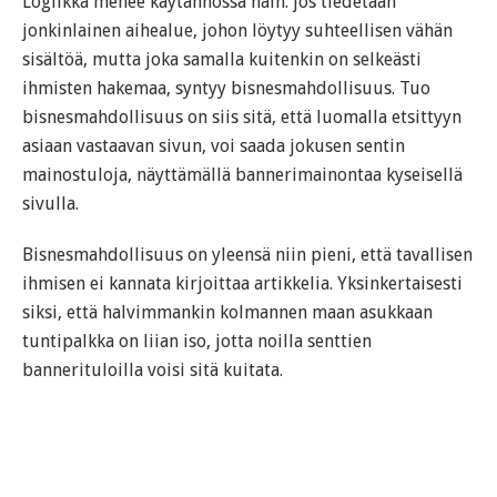
Logiikka menee käytännössä näin: jos tiedetään
jonkinlainen aihealue, johon löytyy suhteellisen vähän
sisältöä, mutta joka samalla kuitenkin on selkeästi
ihmisten hakemaa, syntyy bisnesmahdollisuus. Tuo
bisnesmahdollisuus on siis sitä, että luomalla etsittyyn
asiaan vastaavan sivun, voi saada jokusen sentin
mainostuloja, näyttämällä bannerimainontaa kyseisellä
sivulla.
Bisnesmahdollisuus on yleensä niin pieni, että tavallisen
ihmisen ei kannata kirjoittaa artikkelia. Yksinkertaisesti
siksi, että halvimmankin kolmannen maan asukkaan
tuntipalkka on liian iso, jotta noilla senttien
bannerituloilla voisi sitä kuitata.