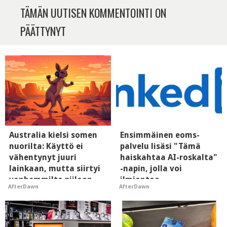
TÄMÄN UUTISEN KOMMENTOINTI ON
PÄÄTTYNYT
Australia kielsi somen
Ensimmäinen eoms-
nuorilta: Käyttö ei
palvelu lisäsi "Tämä
vähentynyt juuri
haiskahtaa AI-roskalta"
lainkaan, mutta siirtyi
-napin, jolla voi
vanhemmilta piiloon
ilmiantaa
AfterDawn
AfterDawn
tekoälytauhkan