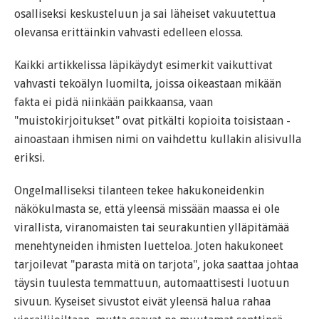
osalliseksi keskusteluun ja sai läheiset vakuutettua
olevansa erittäinkin vahvasti edelleen elossa.
Kaikki artikkelissa läpikäydyt esimerkit vaikuttivat
vahvasti tekoälyn luomilta, joissa oikeastaan mikään
fakta ei pidä niinkään paikkaansa, vaan
"muistokirjoitukset" ovat pitkälti kopioita toisistaan -
ainoastaan ihmisen nimi on vaihdettu kullakin alisivulla
eriksi.
Ongelmalliseksi tilanteen tekee hakukoneidenkin
näkökulmasta se, että yleensä missään maassa ei ole
virallista, viranomaisten tai seurakuntien ylläpitämää
menehtyneiden ihmisten luetteloa. Joten hakukoneet
tarjoilevat "parasta mitä on tarjota", joka saattaa johtaa
täysin tuulesta temmattuun, automaattisesti luotuun
sivuun. Kyseiset sivustot eivät yleensä halua rahaa