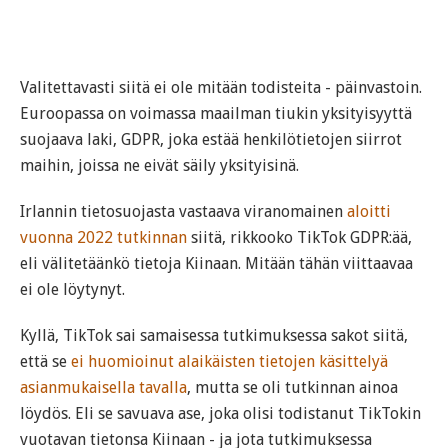
Valitettavasti siitä ei ole mitään todisteita - päinvastoin.
Euroopassa on voimassa maailman tiukin yksityisyyttä
suojaava laki, GDPR, joka estää henkilötietojen siirrot
maihin, joissa ne eivät säily yksityisinä.
Irlannin tietosuojasta vastaava viranomainen
aloitti
vuonna 2022 tutkinnan
siitä, rikkooko TikTok GDPR:ää,
eli välitetäänkö tietoja Kiinaan. Mitään tähän viittaavaa
ei ole löytynyt.
Kyllä, TikTok sai samaisessa tutkimuksessa sakot siitä,
että se
ei huomioinut alaikäisten tietojen käsittelyä
asianmukaisella tavalla
, mutta se oli tutkinnan ainoa
löydös. Eli se savuava ase, joka olisi todistanut TikTokin
vuotavan tietonsa Kiinaan - ja jota tutkimuksessa