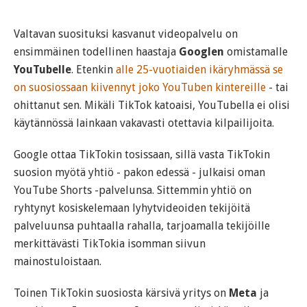
Valtavan suosituksi kasvanut videopalvelu on
ensimmäinen todellinen haastaja
Googlen
omistamalle
YouTubelle
. Etenkin
alle 25-vuotiaiden ikäryhmässä se
on suosiossaan kiivennyt joko YouTuben kintereille
- tai
ohittanut sen. Mikäli TikTok katoaisi, YouTubella ei olisi
käytännössä lainkaan vakavasti otettavia kilpailijoita.
Google ottaa TikTokin tosissaan, sillä vasta TikTokin
suosion myötä yhtiö - pakon edessä - julkaisi oman
YouTube Shorts -palvelunsa. Sittemmin yhtiö on
ryhtynyt kosiskelemaan lyhytvideoiden tekijöitä
palveluunsa puhtaalla rahalla, tarjoamalla tekijöille
merkittävästi TikTokia isomman siivun
mainostuloistaan.
Toinen TikTokin suosiosta kärsivä yritys on
Meta
ja