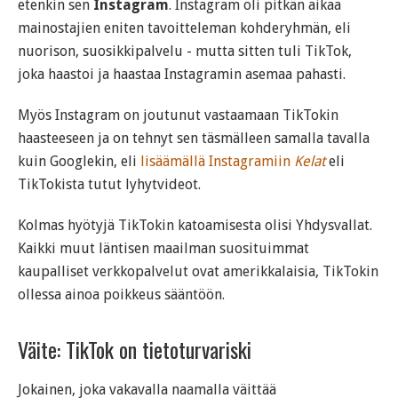
etenkin sen
Instagram
. Instagram oli pitkän aikaa
mainostajien eniten tavoitteleman kohderyhmän, eli
nuorison, suosikkipalvelu - mutta sitten tuli TikTok,
joka haastoi ja haastaa Instagramin asemaa pahasti.
Myös Instagram on joutunut vastaamaan TikTokin
haasteeseen ja on tehnyt sen täsmälleen samalla tavalla
kuin Googlekin, eli
lisäämällä Instagramiin
Kelat
eli
TikTokista tutut lyhytvideot.
Kolmas hyötyjä TikTokin katoamisesta olisi Yhdysvallat.
Kaikki muut läntisen maailman suosituimmat
kaupalliset verkkopalvelut ovat amerikkalaisia, TikTokin
ollessa ainoa poikkeus sääntöön.
Väite: TikTok on tietoturvariski
Jokainen, joka vakavalla naamalla väittää