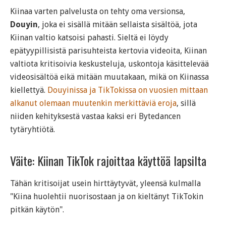
Kiinaa varten palvelusta on tehty oma versionsa,
Douyin
, joka ei sisällä mitään sellaista sisältöä, jota
Kiinan valtio katsoisi pahasti. Sieltä ei löydy
epätyypillisistä parisuhteista kertovia videoita, Kiinan
valtiota kritisoivia keskusteluja, uskontoja käsittelevää
videosisältöä eikä mitään muutakaan, mikä on Kiinassa
kiellettyä.
Douyinissa ja TikTokissa on vuosien mittaan
alkanut olemaan muutenkin merkittäviä eroja
, sillä
niiden kehityksestä vastaa kaksi eri Bytedancen
tytäryhtiötä.
Väite: Kiinan TikTok rajoittaa käyttöä lapsilta
Tähän kritisoijat usein hirttäytyvät, yleensä kulmalla
"Kiina huolehtii nuorisostaan ja on kieltänyt TikTokin
pitkän käytön".