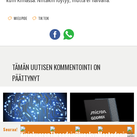
kuin Kiinassa. Niitäkin löytyy, mutta ei halvalla.
MIELIPIDE
TIKTOK
TÄMÄN UUTISEN KOMMENTOINTI ON
PÄÄTTYNYT
Seuraa!