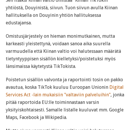
Sen lisäksi Kiinan valtio omistaa "Kiinan TikTokin"
yhtiöstä, Douyinistä, siivun. Tuon siivun avulla Kiinan
hallituksella on Douyinin yhtiön hallituksessa
edustajansa.
Omistusjärjestely on hieman monimutkainen, mutta
karkeasti yleistettynä, voidaan sanoa aika suurella
varmuudella että Kiinan valtio voi halutessaan määrätä
tietyntyyppisen sisällön kielletyksi/poistetuksi myös
länsimaissa käytetystä TikTokista.
Poistetun sisällön valvonta ja raportointi tosin on pakko
avautua, koska TikTok kuuluu Euroopan Unionin
Digital
Services Act -lain mukaisiin "valtaviin palveluihin"
, jonka
pitää raportoida EU:lle toiminnastaan varsin
yksityiskohtaisesti. Samalle listalle kuuluvat mm. Google
Maps, Facebook ja Wikipedia.