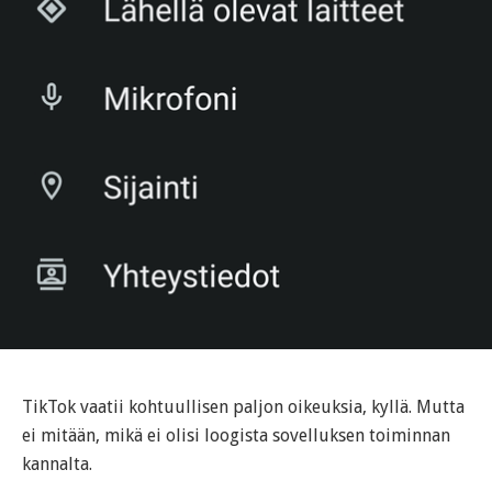
TikTok vaatii kohtuullisen paljon oikeuksia, kyllä. Mutta
ei mitään, mikä ei olisi loogista sovelluksen toiminnan
kannalta.