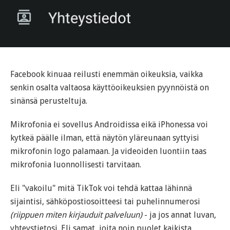
Facebook kinuaa reilusti enemmän oikeuksia, vaikka
senkin osalta valtaosa käyttöoikeuksien pyynnöistä on
sinänsä perusteltuja.
Mikrofonia ei sovellus Androidissa eikä iPhonessa voi
kytkeä päälle ilman, että näytön yläreunaan syttyisi
mikrofonin logo palamaan. Ja videoiden luontiin taas
mikrofonia luonnollisesti tarvitaan.
Eli "vakoilu" mitä TikTok voi tehdä kattaa lähinnä
sijaintisi, sähköpostiosoitteesi tai puhelinnumerosi
(riippuen miten kirjauduit palveluun)
- ja jos annat luvan,
yhteystietosi. Eli samat, joita noin puolet kaikista