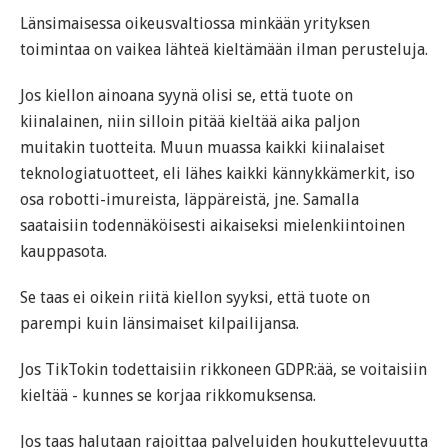
Länsimaisessa oikeusvaltiossa minkään yrityksen
toimintaa on vaikea lähteä kieltämään ilman perusteluja.
Jos kiellon ainoana syynä olisi se, että tuote on
kiinalainen, niin silloin pitää kieltää aika paljon
muitakin tuotteita. Muun muassa kaikki kiinalaiset
teknologiatuotteet, eli lähes kaikki kännykkämerkit, iso
osa robotti-imureista, läppäreistä, jne. Samalla
saataisiin todennäköisesti aikaiseksi mielenkiintoinen
kauppasota.
Se taas ei oikein riitä kiellon syyksi, että tuote on
parempi kuin länsimaiset kilpailijansa.
Jos TikTokin todettaisiin rikkoneen GDPR:ää, se voitaisiin
kieltää - kunnes se korjaa rikkomuksensa.
Jos taas halutaan rajoittaa palveluiden houkuttelevuutta