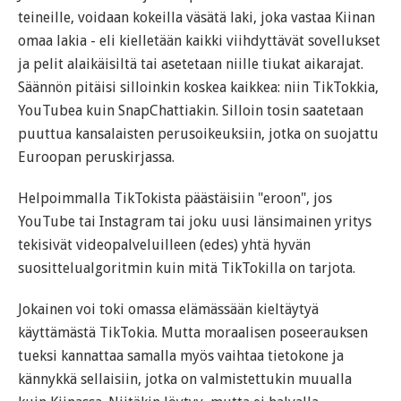
teineille, voidaan kokeilla väsätä laki, joka vastaa Kiinan
omaa lakia - eli kielletään kaikki viihdyttävät sovellukset
ja pelit alaikäisiltä tai asetetaan niille tiukat aikarajat.
Säännön pitäisi silloinkin koskea kaikkea: niin TikTokkia,
YouTubea kuin SnapChattiakin. Silloin tosin saatetaan
puuttua kansalaisten perusoikeuksiin, jotka on suojattu
Euroopan peruskirjassa.
Helpoimmalla TikTokista päästäisiin "eroon", jos
YouTube tai Instagram tai joku uusi länsimainen yritys
tekisivät videopalveluilleen (edes) yhtä hyvän
suosittelualgoritmin kuin mitä TikTokilla on tarjota.
Jokainen voi toki omassa elämässään kieltäytyä
käyttämästä TikTokia. Mutta moraalisen poseerauksen
tueksi kannattaa samalla myös vaihtaa tietokone ja
kännykkä sellaisiin, jotka on valmistettukin muualla