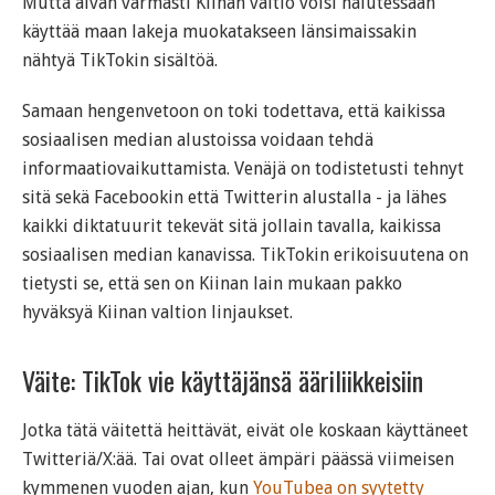
Mutta aivan varmasti Kiinan valtio voisi halutessaan
käyttää maan lakeja muokatakseen länsimaissakin
nähtyä TikTokin sisältöä.
Samaan hengenvetoon on toki todettava, että kaikissa
sosiaalisen median alustoissa voidaan tehdä
informaatiovaikuttamista. Venäjä on todistetusti tehnyt
sitä sekä Facebookin että Twitterin alustalla - ja lähes
kaikki diktatuurit tekevät sitä jollain tavalla, kaikissa
sosiaalisen median kanavissa. TikTokin erikoisuutena on
tietysti se, että sen on Kiinan lain mukaan pakko
hyväksyä Kiinan valtion linjaukset.
Väite: TikTok vie käyttäjänsä ääriliikkeisiin
Jotka tätä väitettä heittävät, eivät ole koskaan käyttäneet
Twitteriä/X:ää. Tai ovat olleet ämpäri päässä viimeisen
kymmenen vuoden ajan, kun
YouTubea on syytetty