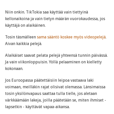
Niin onkin. TikTokia saa käyttää vain tiettyinä
kellonaikoina ja vain tietyn määrän vuorokaudessa, jos
käyttäjä on alaikäinen.
Tosin täsmälleen
sama sääntö koskee myös videopelejä
.
Aivan kaikkia pelejä.
Alaikäiset saavat pelata pelejä yhteensä tunnin päivässä.
Ja vain viikonloppuisin. Yöllä pelaaminen on kielletty
kokonaan.
Jos Euroopassa päätettäisiin leipoa vastaava laki
voimaan, meilläkin rajat olisivat olemassa. Länsimaissa
tosin yksilönvapaus saattaa tulla tielle, jos aletaan
värkkäämään lakeja, joilla päätetään se, miten ihmiset -
lapsetkin - käyttävät vapaa-aikansa.