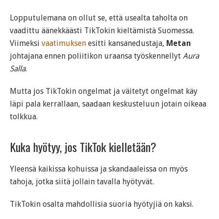
Lopputulemana on ollut se, että usealta taholta on
vaadittu äänekkäästi TikTokin kieltämistä Suomessa.
Viimeksi
vaatimuksen
esitti kansanedustaja,
Metan
johtajana ennen poliitikon uraansa työskennellyt
Aura
Salla
.
Mutta jos TikTokin ongelmat ja väitetyt ongelmat käy
läpi pala kerrallaan, saadaan keskusteluun jotain oikeaa
tolkkua.
Kuka hyötyy, jos TikTok kielletään?
Yleensä kaikissa kohuissa ja skandaaleissa on myös
tahoja, jotka siitä jollain tavalla hyötyvät.
TikTokin osalta mahdollisia suoria hyötyjiä on kaksi.