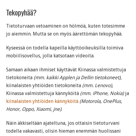
Tekopyhää?
Tietoturvaan vetoaminen on hölmöä, kuten totesimme
jo aiemmin. Mutta se on myös äärettömän tekopyhää.
Kyseessä on todella kapeilla käyttöoikeuksilla toimiva
mobiilisovellus, jolla katsotaan videoita.
Samaan aikaan ihmiset käyttävät Kiinassa valmistettuja
tietokoneita
(mm. kaikki Applen ja Dellin tietokoneet)
,
kiinalaisten yhtiöiden tietokoneita
(mm. Lenovo)
,
Kiinassa valmistettuja kännyköitä
(mm. iPhone, Nokia)
ja
kiinalaisten yhtiöiden kännyköitä
(Motorola, OnePlus,
Honor, Oppo, Xiaomi, jne)
.
Näin äkkiseltään ajateltuna, jos ottaisin tietoturvani
todella vakavasti, olisin hieman enemmän huolissani