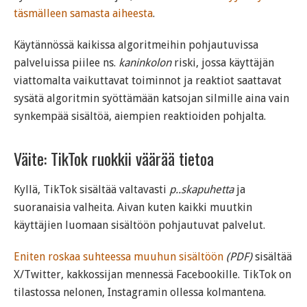
täsmälleen samasta aiheesta
.
Käytännössä kaikissa algoritmeihin pohjautuvissa
palveluissa piilee ns.
kaninkolon
riski, jossa käyttäjän
viattomalta vaikuttavat toiminnot ja reaktiot saattavat
sysätä algoritmin syöttämään katsojan silmille aina vain
synkempää sisältöä, aiempien reaktioiden pohjalta.
Väite: TikTok ruokkii väärää tietoa
Kyllä, TikTok sisältää valtavasti
p..skapuhetta
ja
suoranaisia valheita. Aivan kuten kaikki muutkin
käyttäjien luomaan sisältöön pohjautuvat palvelut.
Eniten roskaa suhteessa muuhun sisältöön
(PDF)
sisältää
X/Twitter, kakkossijan mennessä Facebookille. TikTok on
tilastossa nelonen, Instagramin ollessa kolmantena.