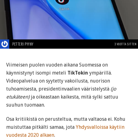
PETTERI PYYNY
3 VUOTTA SITTEN
Viimeisen puolen vuoden aikana Suomessa on
käynnistynyt isompi meteli
TikTokin
ympärillä.
Videopalvelua on syytetty vakoilusta, nuorison
tuhoamisesta, presidentinvaalien vääristelystä
(jo
etukäteen)
ja oikeastaan kaikesta, mitä sylki sattuu
suuhun tuomaan.
Osa kritiikistä on perusteltua, mutta valtaosa ei. Kohu
muistuttaa pitkälti samaa, jota
Yhdysvalloissa käytiin
vuodesta 2020 alkaen
.