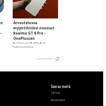
in
Arvostelussa
myyntihitiksi noussut
D-
Realme GT 8 Pro -
a
OnePlussan
huippupuhelinten
Puhelinvertailu
"perillinen"
Powered by HIGH.FI
Seuraa meitä:
TikTok
Mastodon