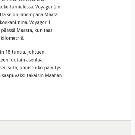
kokeilumielessä. Voyager 2:n
mutta se on lähempänä Maata
 koekaniinina. Voyager 1
 päässä Maasta, kun taas
 kilometriä.
in 18 tuntia, johtuen
keen luotain asentaa
en siitä, onnistuiko päivitys.
n saapuvaksi takaisin Maahan.