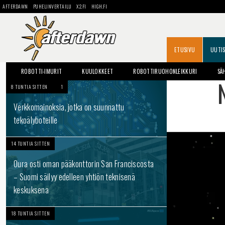
AFTERDAWN
PUHELINVERTAILU
X2.FI
HIGH.FI
ETUSIVU
UUTI
ROBOTTI-IMURIT
KUULOKKEET
ROBOTTIRUOHONLEIKKURI
SÄ
8 TUNTIA SITTEN
1
Verkkomainoksia, jotka on suunnattu
tekoälyboteille
14 TUNTIA SITTEN
Oura osti oman pääkonttorin San Franciscosta
– Suomi säilyy edelleen yhtiön teknisenä
keskuksena
18 TUNTIA SITTEN