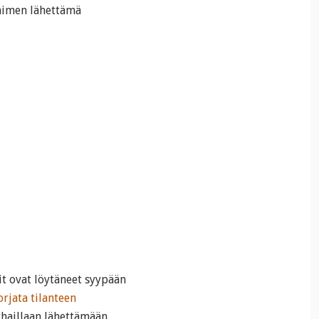
taimen lähettämä
t ovat löytäneet syypään
orjata tilanteen
rhaillaan lähettämään