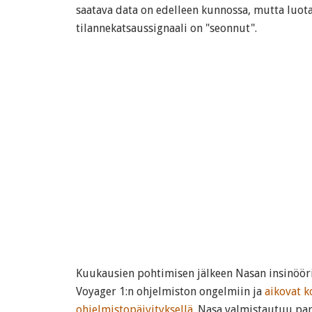
saatava data on edelleen kunnossa, mutta luo
tilannekatsaussignaali on "seonnut".
Kuukausien pohtimisen jälkeen Nasan insinööri
Voyager 1:n ohjelmiston ongelmiin ja
aikovat k
ohjelmistopäivityksellä
. Nasa valmistautuu pa