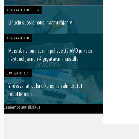
4 PÄIVÄÄ SITTEN
3
Linuxin suosio nousi haamurajan yli
4 PÄIVÄÄ SITTEN
Muistikriisi on nyt niin paha, että AMD julkaisi
näytönohjaimen 4 gigatavun muistilla
5 PÄIVÄÄ SITTEN
Yhdysvallat kielsi ulkomailla valmistetut
robotti-imurit
Laajempi uutislistaus