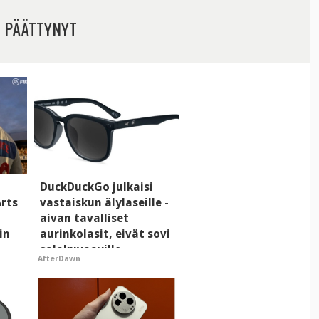
 PÄÄTTYNYT
DuckDuckGo julkaisi
Arts
vastaiskun älylaseille -
aivan tavalliset
in
aurinkolasit, eivät sovi
salakuvaaville
AfterDawn
hyypiöille