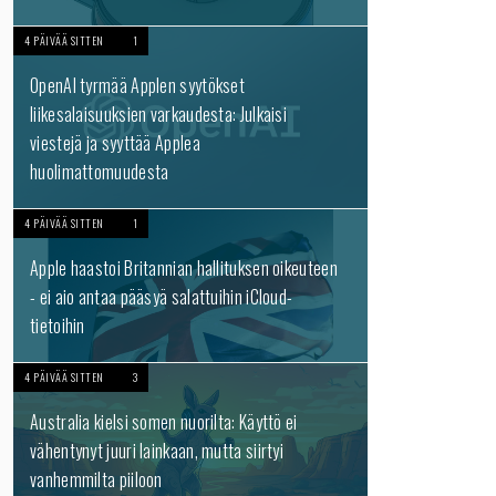
4 PÄIVÄÄ SITTEN
1
OpenAI tyrmää Applen syytökset
liikesalaisuuksien varkaudesta: Julkaisi
viestejä ja syyttää Applea
huolimattomuudesta
4 PÄIVÄÄ SITTEN
1
Apple haastoi Britannian hallituksen oikeuteen
- ei aio antaa pääsyä salattuihin iCloud-
tietoihin
4 PÄIVÄÄ SITTEN
3
Australia kielsi somen nuorilta: Käyttö ei
vähentynyt juuri lainkaan, mutta siirtyi
vanhemmilta piiloon