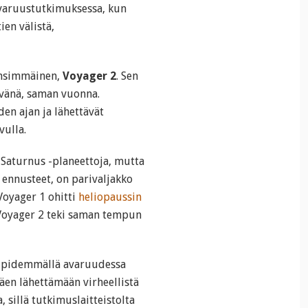
varuustutkimuksessa, kun
ien välistä,
 ensimmäinen,
Voyager 2
. Sen
vänä, saman vuonna.
den ajan ja lähettävät
vulla.
a Saturnus -planeettoja, mutta
 ennusteet, on parivaljakko
Voyager 1 ohitti
heliopaussin
Voyager 2 teki saman tempun
n pidemmällä avaruudessa
täen lähettämään virheellistä
, sillä tutkimuslaitteistolta