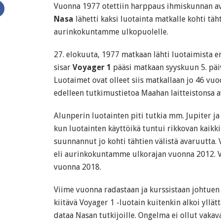
Vuonna 1977 otettiin harppaus ihmiskunnan a
Nasa
lähetti kaksi luotainta matkalle kohti täht
aurinkokuntamme ulkopuolelle.
27. elokuuta, 1977 matkaan lähti luotaimista
sisar
Voyager 1
pääsi matkaan syyskuun 5. päi
Luotaimet ovat olleet siis matkallaan jo 46 vuo
edelleen tutkimustietoa Maahan laitteistonsa a
Alunperin luotainten piti tutkia mm. Jupiter j
kun luotainten käyttöikä tuntui rikkovan kaikki
suunnannut jo kohti tähtien välistä avaruutta. 
eli aurinkokuntamme ulkorajan vuonna 2012. 
vuonna 2018.
Viime vuonna radastaan ja kurssistaan johtue
kiitävä Voyager 1 -luotain kuitenkin alkoi yllät
dataa Nasan tutkijoille. Ongelma ei ollut vakava