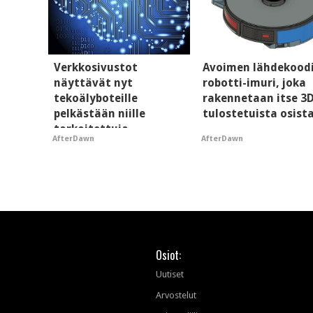
Verkkosivustot
Avoimen lähdekood
näyttävät nyt
robotti-imuri, joka
tekoälyboteille
rakennetaan itse 3
pelkästään niille
tulostetuista osist
tarkoitettuja
AfterDawn
AfterDawn
mainoksia - vaikuttaa
tekoälyn mielikuvaan
brändistä
Osiot:
Uutiset
Arvostelut