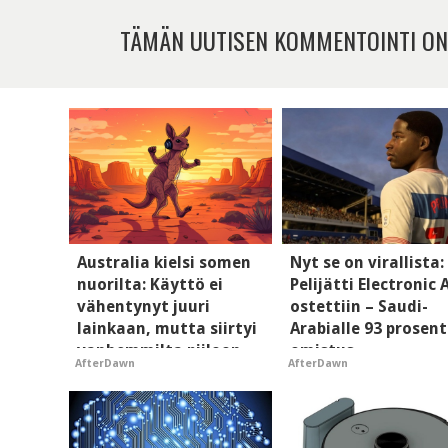
TÄMÄN UUTISEN KOMMENTOINTI ON
Australia kielsi somen
Nyt se on virallista:
nuorilta: Käyttö ei
Pelijätti Electronic 
vähentynyt juuri
ostettiin – Saudi-
lainkaan, mutta siirtyi
Arabialle 93 prosent
vanhemmilta piiloon
omistus
AfterDawn
AfterDawn