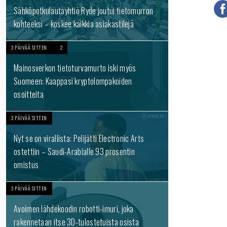
Sähköpotkulautayhtiö Ryde joutui tietomurron
kohteeksi – koskee kaikkia asiakastilejä
3 PÄIVÄÄ SITTEN
2
Mainosverkon tietoturvamurto iski myös
Suomeen: Kaappasi kryptolompakoiden
osoitteita
3 PÄIVÄÄ SITTEN
Nyt se on virallista: Pelijätti Electronic Arts
ostettiin – Saudi-Arabialle 93 prosentin
omistus
3 PÄIVÄÄ SITTEN
Avoimen lähdekoodin robotti-imuri, joka
rakennetaan itse 3D-tulostetuista osista