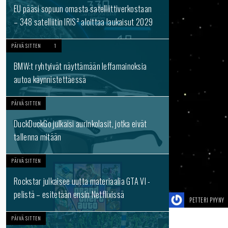
EU pääsi sopuun omasta satelliittiverkostaan
– 348 satelliitin IRIS² aloittaa laukaisut 2029
PÄIVÄ SITTEN
1
BMW:t ryhtyivät näyttämään leffamainoksia
autoa käynnistettäessä
PÄIVÄ SITTEN
DuckDuckGo julkaisi aurinkolasit, jotka eivät
tallenna mitään
PÄIVÄ SITTEN
Rockstar julkaisee uutta materiaalia GTA VI -
pelistä – esitetään ensin Netflixissä
PETTERI PYYNY
PÄIVÄ SITTEN