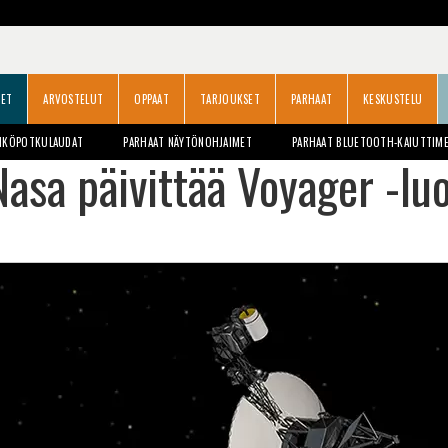
SET
ARVOSTELUT
OPPAAT
TARJOUKSET
PARHAAT
KESKUSTELU
HKÖPOTKULAUDAT
PARHAAT NÄYTÖNOHJAIMET
PARHAAT BLUETOOTH-KAIUTTIM
Nasa päivittää Voyager -lu