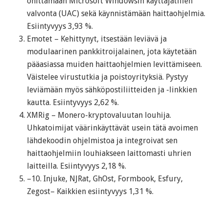
ohittamaan Microsoft Windowsin käyttäjätilien
valvonta (UAC) sekä käynnistämään haittaohjelmia.
Esiintyvyys 3,93 %.
Emotet – Kehittynyt, itsestään leviävä ja
modulaarinen pankkitroijalainen, jota käytetään
pääasiassa muiden haittaohjelmien levittämiseen.
Väistelee virustutkia ja poistoyrityksiä. Pystyy
leviämään myös sähköpostiliitteiden ja -linkkien
kautta. Esiintyvyys 2,62 %.
XMRig – Monero-kryptovaluutan louhija.
Uhkatoimijat väärinkäyttävät usein tätä avoimen
lähdekoodin ohjelmistoa ja integroivat sen
haittaohjelmiin louhiakseen laittomasti uhrien
laitteilla. Esiintyvyys 2,18 %.
–10. Injuke, NJRat, GhOst, Formbook, Esfury,
Zegost– Kaikkien esiintyvyys 1,31 %.