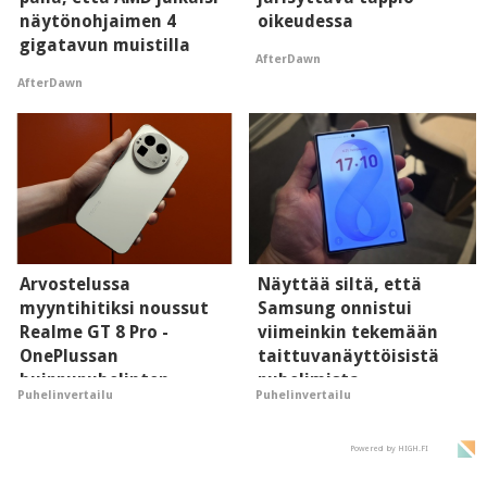
näytönohjaimen 4
oikeudessa
gigatavun muistilla
AfterDawn
AfterDawn
Arvostelussa
Näyttää siltä, että
myyntihitiksi noussut
Samsung onnistui
Realme GT 8 Pro -
viimeinkin tekemään
OnePlussan
taittuvanäyttöisistä
huippupuhelinten
puhelimista
Puhelinvertailu
Puhelinvertailu
"perillinen"
supersuosittuja
Powered by HIGH.FI