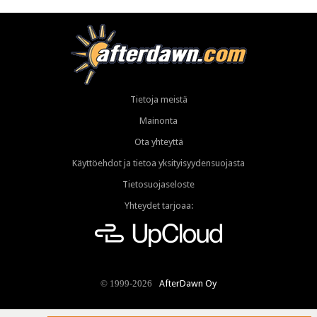
Tietoja meistä
Mainonta
Ota yhteyttä
Käyttöehdot ja tietoa yksityisyydensuojasta
Tietosuojaseloste
Yhteydet tarjoaa:
AfterDawn Oy
© 1999-2026