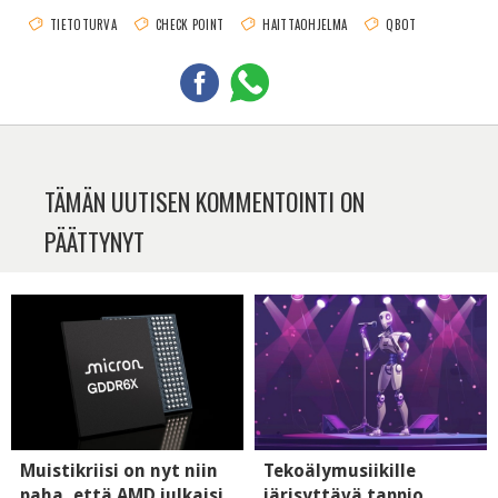
TIETOTURVA
CHECK POINT
HAITTAOHJELMA
QBOT
TÄMÄN UUTISEN KOMMENTOINTI ON
PÄÄTTYNYT
Muistikriisi on nyt niin
Tekoälymusiikille
paha, että AMD julkaisi
järisyttävä tappio