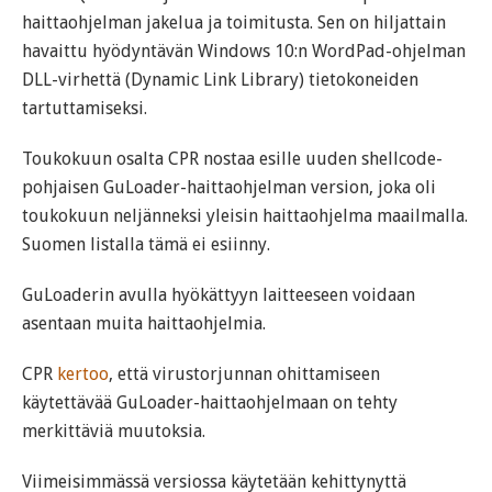
haittaohjelman jakelua ja toimitusta. Sen on hiljattain
havaittu hyödyntävän Windows 10:n WordPad-ohjelman
DLL-virhettä (Dynamic Link Library) tietokoneiden
tartuttamiseksi.
Toukokuun osalta CPR nostaa esille uuden shellcode-
pohjaisen GuLoader-haittaohjelman version, joka oli
toukokuun neljänneksi yleisin haittaohjelma maailmalla.
Suomen listalla tämä ei esiinny.
GuLoaderin avulla hyökättyyn laitteeseen voidaan
asentaan muita haittaohjelmia.
CPR
kertoo
, että virustorjunnan ohittamiseen
käytettävää GuLoader-haittaohjelmaan on tehty
merkittäviä muutoksia.
Viimeisimmässä versiossa käytetään kehittynyttä