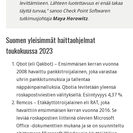
levittämiseen. Lähteen luotettavuus ei enää takaa
täyttä turvaa," sanoo Check Point Softwaren
tutkimusjohtaja
Maya Horowitz
.
Suomen yleisimmät haittaohjelmat
toukokuussa 2023
Qbot (eli Qakbot) – Ensimmäisen kerran vuonna
2008 havaittu pankkitroijalainen, joka varastaa
uhrin pankkitunnuksia ja tallentaa
näppäinpainalluksia. Qbotia levitetään yleensä
roskapostiviestien välityksellä. Esiintyvyys 4,37 %.
Remcos – Etäkäyttötroijalainen eli RAT, joka
havaittiin ensimmäisen kerran vuonna 2016. Se
leviää roskapostien liitteinä olevien Microsoft
Office -dokumenttien mukana ja se on suunniteltu