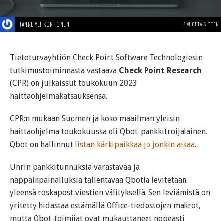
JANNE YLI-KORHONEN
3 VUOTTA SITTEN
Tietoturvayhtiön Check Point Software Technologiesin
tutkimustoiminnasta vastaava
Check Point Research
(CPR) on julkaissut toukokuun 2023
haittaohjelmakatsauksensa.
CPR:n mukaan Suomen ja koko maailman yleisin
haittaohjelma toukokuussa oli Qbot-pankkitroijalainen.
Qbot on hallinnut
listan kärkipaikkaa jo jonkin aikaa
.
Uhrin pankkitunnuksia varastavaa ja
näppäinpainalluksia tallentavaa Qbotia levitetään
yleensä roskapostiviestien välityksellä. Sen leviämistä on
yritetty hidastaa estämällä Office-tiedostojen makrot,
mutta Qbot-toimijat ovat mukauttaneet nopeasti