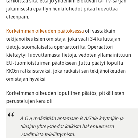
tarkoittaa sitä, että jo yhdenkin elokuvan tai TV-sarjan
jakamisesta epäillyn henkilötiedot pitää luovuttaa
eteenpäin.
Korkeimman oikeuden päätöksessä
oli vastakkain
tekijänoikeuksien omistaja, joka vaati 34 kuluttajan
tietoja suomalaiselta operaattorilta. Operaattori
kieltäytyi luovuttamasta tietoja, vedoten yllämainittuun
EU-tuomioistuimen päätökseen. Juttu päätyi lopulta
KKO:n ratkaistavaksi, joka ratkaisi sen tekijänoikeuden
omistajan hyväksi.
Korkeimman oikeuden lopullinen päätös, pitkällisten
perustelujen kera oli:
A Oyj määrätään antamaan B A/S:lle käyttäjän ja
tilaajan yhteystiedot kaikista hakemuksessa
vaadituista teleliittymistä.