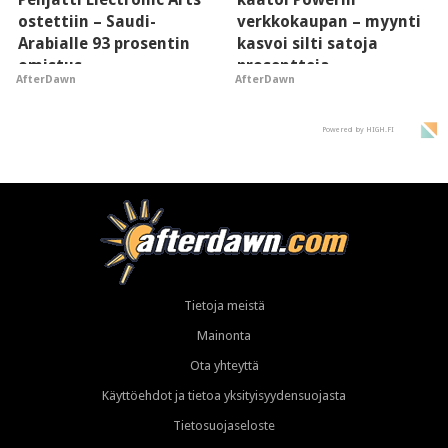
ostettiin – Saudi-
verkkokaupan – myynti
Arabialle 93 prosentin
kasvoi silti satoja
omistus
prosentteja
AfterDawn
AfterDawn
Powered by HIGH.FI
Tietoja meistä
Mainonta
Ota yhteyttä
Käyttöehdot ja tietoa yksityisyydensuojasta
Tietosuojaseloste