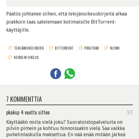
Päätös johtanee siihen, että tekijänoikeuskirjeitä alkaa
piakkoin taas satelemaan kotimaisille BitTorrent-
käyttäjille.
TEKIJÄNOIKEUSKIRJE
BITTORRENT
PIRATISMI
SUOMI
KORKEIN OIKEUS
7 KOMMENTTIA
pkaksp
4 vuotta sitten
1/7
Käyttääkö noita vielä joku? Suoratoistopalveluita on
pilvin pimein ja kohtuu hinnoissakin vielä. Saa vaikka
puhelinlaskulla maksettua. En nää enää mitään järkeä