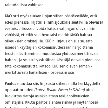
taloudellista vahinkoa.
KKO otti myös tiukan linjan siihen päätöksellään, että
edes pienessä, rajatulle ihmisjoukolle saatavilla olevassa
vertaisverkossa ei voida katsoa vahingon olevan niin
vähäistä, etteikö se aiheuttaisi merkittävää haittaa
oikeuksien omistajille. KKO:n linjaus on siis se, että
useiden käyttäjien kokonaisuudessaan harjoittama
teosten levittäminen muodostaa yhdessä merkittävän
haitan - ja se, että yksittäinen käyttäjä on vain pieni osa
tätä kokonaisuutta, katsoo KKO sen olevan saman -
merkittävästi haitallisen - prosessin osa.
Päätös muuttaa siis linjausta siihen, millä herkkyydellä
operaattoreiden
(kuten Telian, Elisan ja DNA:n)
pitää
luovuttaa tietoja asiakkaistaan tekijänoikeuksien
omistajille. KKO:n päätös alentaa rimaa ja käytännössä