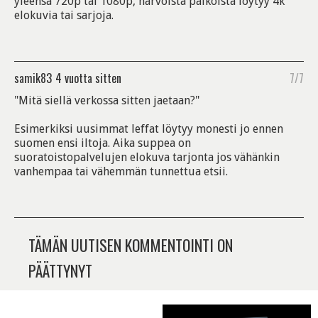
yleensä 720p tai 1080p, harvoista paikoista löytyy 4k
elokuvia tai sarjoja.
samik83
4 vuotta sitten
7/7
"Mitä siellä verkossa sitten jaetaan?"
Esimerkiksi uusimmat leffat löytyy monesti jo ennen
suomen ensi iltoja. Aika suppea on
suoratoistopalvelujen elokuva tarjonta jos vähänkin
vanhempaa tai vähemmän tunnettua etsii.
TÄMÄN UUTISEN KOMMENTOINTI ON
PÄÄTTYNYT