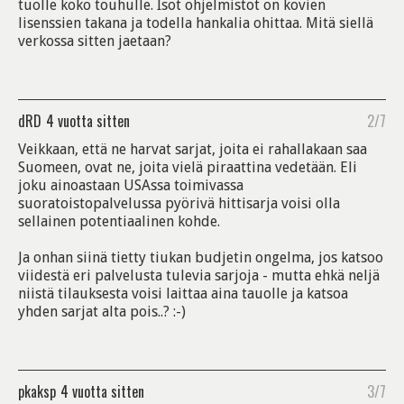
tuolle koko touhulle. Isot ohjelmistot on kovien
lisenssien takana ja todella hankalia ohittaa. Mitä siellä
verkossa sitten jaetaan?
dRD
4 vuotta sitten
2/7
Veikkaan, että ne harvat sarjat, joita ei rahallakaan saa
Suomeen, ovat ne, joita vielä piraattina vedetään. Eli
joku ainoastaan USAssa toimivassa
suoratoistopalvelussa pyörivä hittisarja voisi olla
sellainen potentiaalinen kohde.
Ja onhan siinä tietty tiukan budjetin ongelma, jos katsoo
viidestä eri palvelusta tulevia sarjoja - mutta ehkä neljä
niistä tilauksesta voisi laittaa aina tauolle ja katsoa
yhden sarjat alta pois..? :-)
pkaksp
4 vuotta sitten
3/7