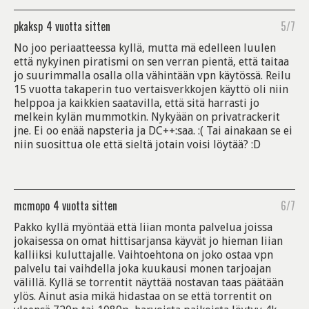
pkaksp
4 vuotta sitten
5/7
No joo periaatteessa kyllä, mutta mä edelleen luulen
että nykyinen piratismi on sen verran pientä, että taitaa
jo suurimmalla osalla olla vähintään vpn käytössä. Reilu
15 vuotta takaperin tuo vertaisverkkojen käyttö oli niin
helppoa ja kaikkien saatavilla, että sitä harrasti jo
melkein kylän mummotkin. Nykyään on privatrackerit
jne. Ei oo enää napsteria ja DC++:saa. :( Tai ainakaan se ei
niin suosittua ole että sieltä jotain voisi löytää? :D
mcmopo
4 vuotta sitten
6/7
Pakko kyllä myöntää että liian monta palvelua joissa
jokaisessa on omat hittisarjansa käyvät jo hieman liian
kalliiksi kuluttajalle. Vaihtoehtona on joko ostaa vpn
palvelu tai vaihdella joka kuukausi monen tarjoajan
välillä. Kyllä se torrentit näyttää nostavan taas päätään
ylös. Ainut asia mikä hidastaa on se että torrentit on