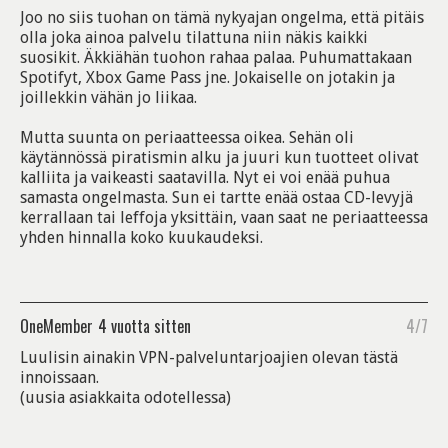
Joo no siis tuohan on tämä nykyajan ongelma, että pitäis
olla joka ainoa palvelu tilattuna niin näkis kaikki
suosikit. Äkkiähän tuohon rahaa palaa. Puhumattakaan
Spotifyt, Xbox Game Pass jne. Jokaiselle on jotakin ja
joillekkin vähän jo liikaa.
Mutta suunta on periaatteessa oikea. Sehän oli
käytännössä piratismin alku ja juuri kun tuotteet olivat
kalliita ja vaikeasti saatavilla. Nyt ei voi enää puhua
samasta ongelmasta. Sun ei tartte enää ostaa CD-levyjä
kerrallaan tai leffoja yksittäin, vaan saat ne periaatteessa
yhden hinnalla koko kuukaudeksi.
OneMember
4 vuotta sitten
4/7
Luulisin ainakin VPN-palveluntarjoajien olevan tästä
innoissaan.
(uusia asiakkaita odotellessa)