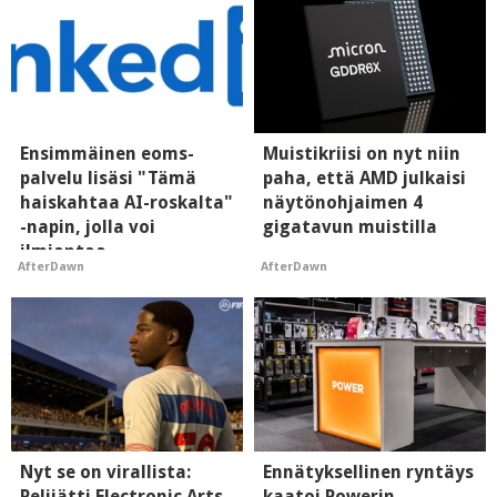
Ensimmäinen eoms-
Muistikriisi on nyt niin
palvelu lisäsi "Tämä
paha, että AMD julkaisi
haiskahtaa AI-roskalta"
näytönohjaimen 4
-napin, jolla voi
gigatavun muistilla
ilmiantaa
AfterDawn
AfterDawn
tekoälytauhkan
Nyt se on virallista:
Ennätyksellinen ryntäys
Pelijätti Electronic Arts
kaatoi Powerin