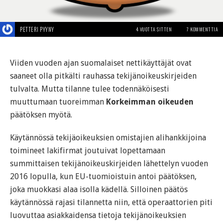
PETTERI PYYNY
4 VUOTTA SITTEN
7 KOMMENTTIA
Viiden vuoden ajan suomalaiset nettikäyttäjät ovat
saaneet olla pitkälti rauhassa tekijänoikeuskirjeiden
tulvalta. Mutta tilanne tulee todennäköisesti
muuttumaan tuoreimman
Korkeimman oikeuden
päätöksen myötä.
Käytännössä tekijäoikeuksien omistajien alihankkijoina
toimineet lakifirmat joutuivat lopettamaan
summittaisen tekijänoikeuskirjeiden lähettelyn vuoden
2016 lopulla, kun EU-tuomioistuin antoi päätöksen,
joka muokkasi alaa isolla kädellä. Silloinen päätös
käytännössä rajasi tilannetta niin, että operaattorien piti
luovuttaa asiakkaidensa tietoja tekijänoikeuksien