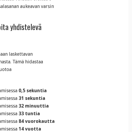
 salasanan aukeavan varsin
oita yhdistelevä
taan laskettavan
asta. Tämä hidastaa
muotoa
tamisessa
0,5 sekuntia
tamisessa
31 sekuntia
tamisessa
32 minuuttia
tamisessa
33 tuntia
tamisessa
84 vuorokautta
tamisessa
14 vuotta