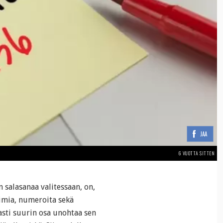
JAA
6 VUOTTA SITTEN
 salasanaa valitessaan, on,
jaimia, numeroita sekä
asti suurin osa unohtaa sen