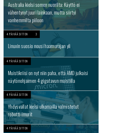
Australia kielsi somen nuorilta: Käyttö ei
vähentynyt juuri lainkaan, mutta siirtyi
vanhemmilta piiloon
4 PÄIVÄÄ SITTEN
3
Linuxin suosio nousi haamurajan yli
4 PÄIVÄÄ SITTEN
Muistikriisi on nyt niin paha, että AMD julkaisi
näytönohjaimen 4 gigatavun muistilla
4 PÄIVÄÄ SITTEN
Yhdysvallat kielsi ulkomailla valmistetut
robotti-imurit
4 PÄIVÄÄ SITTEN