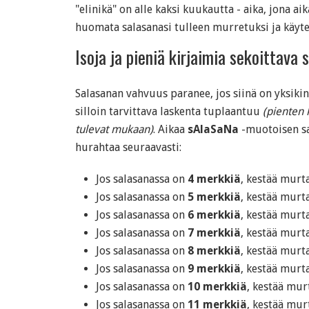
"elinikä" on alle kaksi kuukautta - aika, jona a
huomata salasanasi tulleen murretuksi ja käytet
Isoja ja pieniä kirjaimia sekoittava 
Salasanan vahvuus paranee, jos siinä on yksikin
silloin tarvittava laskenta tuplaantuu
(pienten k
tulevat mukaan)
. Aikaa
sAlaSaNa
-muotoisen s
hurahtaa seuraavasti:
Jos salasanassa on
4 merkkiä
, kestää mur
Jos salasanassa on
5 merkkiä
, kestää mur
Jos salasanassa on
6 merkkiä
, kestää mur
Jos salasanassa on
7 merkkiä
, kestää mur
Jos salasanassa on
8 merkkiä
, kestää mur
Jos salasanassa on
9 merkkiä
, kestää mur
Jos salasanassa on
10 merkkiä
, kestää mu
Jos salasanassa on
11 merkkiä
, kestää mu