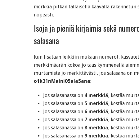
merkkiä pitkän tällaisella kaavalla rakennetun
nopeasti.
Isoja ja pieniä kirjaimia sekä numer
salasana
Kun lisätään leikkiin mukaan numerot, kasvate
merkkimäärän kokoa jo taas kymmenellä aiemm
murtamista jo merkittävästi, jos salasana on 
o1k31nMaini05ala5ana
:
Jos salasanassa on
4 merkkiä
, kestää mur
Jos salasanassa on
5 merkkiä
, kestää mur
Jos salasanassa on
6 merkkiä
, kestää mur
Jos salasanassa on
7 merkkiä
, kestää mur
Jos salasanassa on
8 merkkiä
, kestää mur
Jos salasanassa on
9 merkkiä
, kestää mur