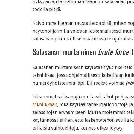
nykypäivän tärkeimmän säännön: salasanan pitää 
todella pitkä.
Kaivoimme hieman taustatietoa siitä, miten nop
näytönohjaimilla voidaan laskennallisesti mur
salasanan pituus oli se määrittävä tekijä kaikis
Salasanan murtaminen
brute force
-t
Salasanan murtamiseen käytetään yksinkertaisi
tekniikkaa, jossa ohjelmallisesti kokeillaan
kai
numeroyhdistelmiä läpi. Eli raakaa voimaa
(=br
Fiksummat salasanoja murtavat tahot pohjaavat
tekniikkaan
, joka käyttää sanakirjatiedostoja j
salasanojen arvaamiseen. Mutta molemmat tekni
käytännössä siihen, että laskentatehon avulla 
erilaisia vaihtoehtoja, kunnes oikea löytyy.