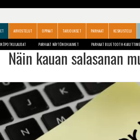
SET
ARVOSTELUT
OPPAAT
TARJOUKSET
PARHAAT
KESKUSTELU
HKÖPOTKULAUDAT
PARHAAT NÄYTÖNOHJAIMET
PARHAAT BLUETOOTH-KAIUTTIM
Näin kauan salasanan m