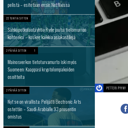
pelistä – esitetään ensin Netflixissä
22 TUNTIA SITTEN
Sähköpotkulautayhtiö Ryde joutui tietomurron
kohteeksi – koskee kaikkia asiakastilejä
2 PÄIVÄÄ SITTEN
1
Mainosverkon tietoturvamurto iski myös
Suomeen: Kaappasi kryptolompakoiden
osoitteita
PETTERI PYYNY
2 PÄIVÄÄ SITTEN
Nyt se on virallista: Pelijätti Electronic Arts
ostettiin – Saudi-Arabialle 93 prosentin
omistus