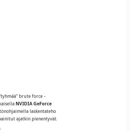
"tyhmää" brute force -
kaisella
NVIDIA GeForce
önohjaimella laskentateho
ainitut ajatkin pienentyvät.