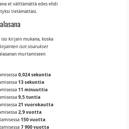
ikana et välttämättä edes ehdi
yksi tietämättäsi.
salasana
 iso kirjain mukana, koska
irjainten isot sisarukset
alasanan murtamiseen
tamisessa
0,024 sekuntia
tamisessa
13 sekuntia
tamisessa
11 minuuttia
tamisessa
9,5 tuntia
tamisessa
21 vuorokautta
tamisessa
2,9 vuotta
rtamisessa
150 vuotta
rtamisessa
7 900 vuotta