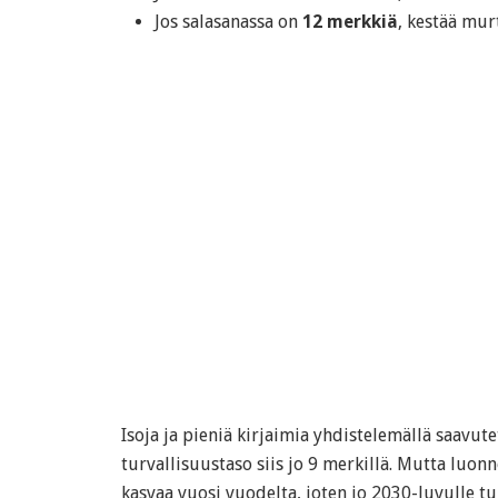
Jos salasanassa on
12 merkkiä
, kestää mu
Isoja ja pieniä kirjaimia yhdistelemällä saavut
turvallisuustaso siis jo 9 merkillä. Mutta luon
kasvaa vuosi vuodelta, joten jo 2030-luvulle tu