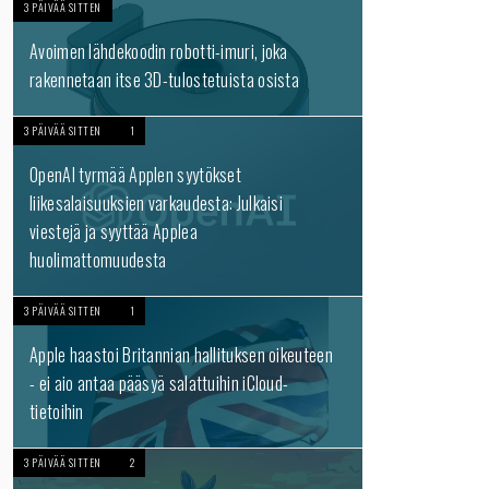
3 PÄIVÄÄ SITTEN
Avoimen lähdekoodin robotti-imuri, joka
rakennetaan itse 3D-tulostetuista osista
3 PÄIVÄÄ SITTEN
1
OpenAI tyrmää Applen syytökset
liikesalaisuuksien varkaudesta: Julkaisi
viestejä ja syyttää Applea
huolimattomuudesta
3 PÄIVÄÄ SITTEN
1
Apple haastoi Britannian hallituksen oikeuteen
- ei aio antaa pääsyä salattuihin iCloud-
tietoihin
3 PÄIVÄÄ SITTEN
2