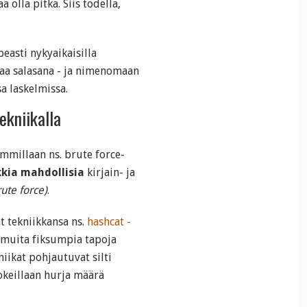
olla pitkä. Siis todella,
easti nykyaikaisilla
taa salasana - ja nimenomaan
sa laskelmissa.
ekniikalla
mmillaan ns. brute force-
kkia mahdollisia
kirjain- ja
ute force)
.
 tekniikkansa ns.
hashcat -
a muita fiksumpia tapoja
ikat pohjautuvat silti
kokeillaan hurja määrä