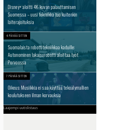
Disney+ aloitti 4K-kuvan palauttamisen
Suomessa – uusi tekniikka tuo kuitenkin
laiterajoituksia
4 PÄIVÄÄ SITTEN
Suomalaista robottitekniikkaa kaduille:
Autonominen lakaisurobotti aloittaa työt
Porvoossa
7 PÄIVÄÄ SITTEN
Oikeus: Musiikkia ei saa käyttää tekoälymallien
koulutukseen ilman korvauksia
Laajempi uutislistaus