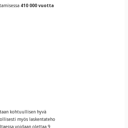
rtamisessa
410 000 vuotta
etaan kohtuullisen hyvä
nollisesti myös laskentateho
ltaessa voidaan olettaa 9