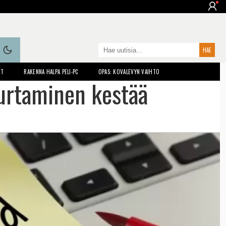
ET
RAKENNA HALPA PELI-PC
OPAS: KOVALEVYN VAIHTO
urtaminen kestää