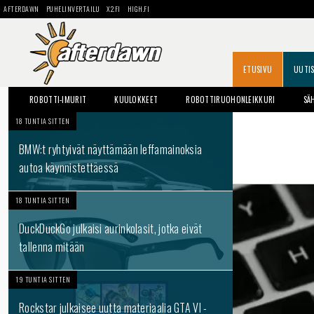
AFTERDAWN
PUHELINVERTAILU
X2.FI
HIGH.FI
ETUSIVU
UUTI
ROBOTTI-IMURIT
KUULOKKEET
ROBOTTIRUOHONLEIKKURI
SÄ
18 TUNTIA SITTEN
BMW:t ryhtyivät näyttämään leffamainoksia
autoa käynnistettäessä
18 TUNTIA SITTEN
DuckDuckGo julkaisi aurinkolasit, jotka eivät
tallenna mitään
19 TUNTIA SITTEN
Rockstar julkaisee uutta materiaalia GTA VI -