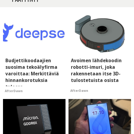
Budjettikoodaajien
Avoimen lähdekoodin
suosima tekoälyfirma
robotti-imuri, joka
varoittaa: Merkittäviä
rakennetaan itse 3D-
hinnankorotuksia
tulostetuista osista
tulossa
AfterDawn
AfterDawn