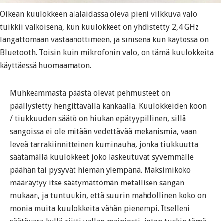
Oikean kuulokkeen alalaidassa oleva pieni vilkkuva valo
tuikkii valkoisena, kun kuulokkeet on yhdistetty 2,4 GHz
langattomaan vastaanottimeen, ja sinisenä kun käytössä on
Bluetooth. Toisin kuin mikrofonin valo, on tämä kuulokkeita
käyttäessä huomaamaton.
Muhkeammasta päästä olevat pehmusteet on
päällystetty hengittävällä kankaalla. Kuulokkeiden koon
/ tiukkuuden säätö on hiukan epätyypillinen, sillä
sangoissa ei ole mitään vedettävää mekanismia, vaan
leveä tarrakiinnitteinen kuminauha, jonka tiukkuutta
säätämällä kuulokkeet joko laskeutuvat syvemmälle
päähän tai pysyvät hieman ylempänä. Maksimikoko
määräytyy itse säätymättömän metallisen sangan
mukaan, ja tuntuukin, että suurin mahdollinen koko on
monia muita kuulokkeita vähän pienempi. Itselleni