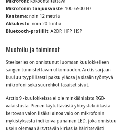
Mikrofoni
: kokoontaitettava
Mikrofonin taajuusvaste
: 100-6500 Hz
Kantama
: noin 12 metriä
Akkukesto
: noin 20 tuntia
Bluetooth-profiilit
: A2DP, HFP, HSP
Muotoilu ja toiminnot
Steelseries on onnistunut luomaan kuulokkeileen
sangen tunnistettavan ulkomuodon. Arctis sarjaan
kuuluu tyypillisesti paksu yläosa ja sisään työntyvä
mikrofoni sekä suurehkot tasaiset sivut.
Arctis 9 -kuulokkeissa ei ole minkäänlaista RGB-
valaistusta. Pienen käytettävästä yhteystekniikasta
kertovan valon lisäksi ainoa valo on mikrofonin
mykistyksestä indikoiva punainen LED, joka onnistuu
usein olemaan ärsyttävän kirkas ja häiritsevästi