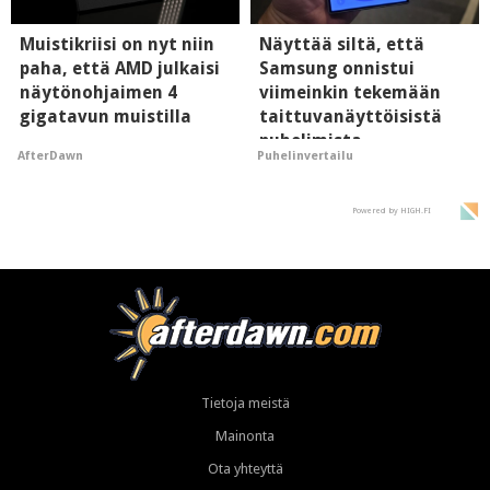
Muistikriisi on nyt niin
Näyttää siltä, että
paha, että AMD julkaisi
Samsung onnistui
näytönohjaimen 4
viimeinkin tekemään
gigatavun muistilla
taittuvanäyttöisistä
puhelimista
AfterDawn
Puhelinvertailu
supersuosittuja
Powered by HIGH.FI
Tietoja meistä
Mainonta
Ota yhteyttä