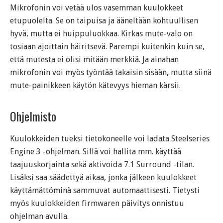
Mikrofonin voi vetää ulos vasemman kuulokkeet
etupuolelta. Se on taipuisa ja ääneltään kohtuullisen
hyvä, mutta ei huippuluokkaa. Kirkas mute-valo on
tosiaan ajoittain häiritsevä. Parempi kuitenkin kuin se,
että mutesta ei olisi mitään merkkiä. Ja ainahan
mikrofonin voi myös työntää takaisin sisään, mutta siinä
mute-painikkeen käytön kätevyys hieman kärsii.
Ohjelmisto
Kuulokkeiden tueksi tietokoneelle voi ladata Steelseries
Engine 3 -ohjelman. Sillä voi hallita mm. käyttää
taajuuskorjainta sekä aktivoida 7.1 Surround -tilan.
Lisäksi saa säädettyä aikaa, jonka jälkeen kuulokkeet
käyttämättöminä sammuvat automaattisesti. Tietysti
myös kuulokkeiden firmwaren päivitys onnistuu
ohjelman avulla.