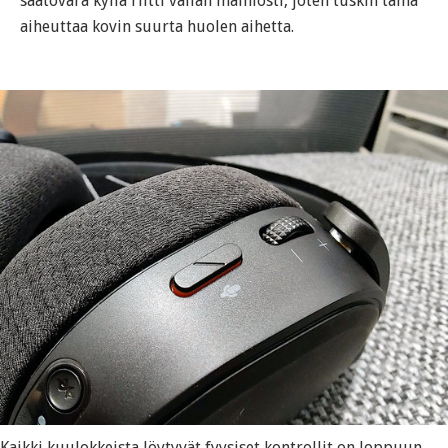
säätövara kyllä riitti vallan mainiosti, joten tuskin tämä
aiheuttaa kovin suurta huolen aihetta.
Kaikki kuulokkeista löytyvät fyysiset kontrollit on loppuun