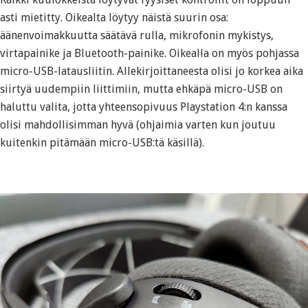
asti mietitty. Oikealta löytyy näistä suurin osa:
äänenvoimakkuutta säätävä rulla, mikrofonin mykistys,
virtapainike ja Bluetooth-painike. Oikealla on myös pohjassa
micro-USB-latausliitin. Allekirjoittaneesta olisi jo korkea aika
siirtyä uudempiin liittimiin, mutta ehkäpä micro-USB on
haluttu valita, jotta yhteensopivuus Playstation 4:n kanssa
olisi mahdollisimman hyvä (ohjaimia varten kun joutuu
kuitenkin pitämään micro-USB:tä käsillä).