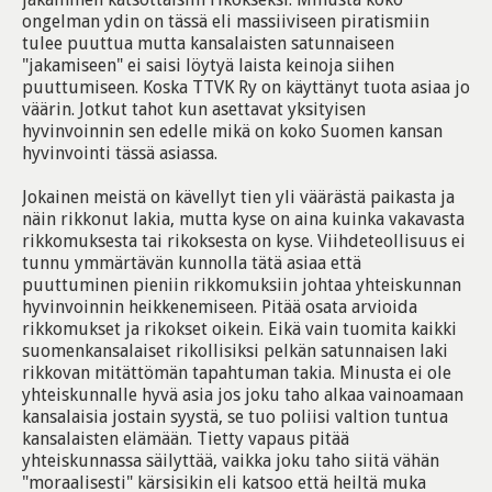
ongelman ydin on tässä eli massiiviseen piratismiin
tulee puuttua mutta kansalaisten satunnaiseen
"jakamiseen" ei saisi löytyä laista keinoja siihen
puuttumiseen. Koska TTVK Ry on käyttänyt tuota asiaa jo
väärin. Jotkut tahot kun asettavat yksityisen
hyvinvoinnin sen edelle mikä on koko Suomen kansan
hyvinvointi tässä asiassa.
Jokainen meistä on kävellyt tien yli väärästä paikasta ja
näin rikkonut lakia, mutta kyse on aina kuinka vakavasta
rikkomuksesta tai rikoksesta on kyse. Viihdeteollisuus ei
tunnu ymmärtävän kunnolla tätä asiaa että
puuttuminen pieniin rikkomuksiin johtaa yhteiskunnan
hyvinvoinnin heikkenemiseen. Pitää osata arvioida
rikkomukset ja rikokset oikein. Eikä vain tuomita kaikki
suomenkansalaiset rikollisiksi pelkän satunnaisen laki
rikkovan mitättömän tapahtuman takia. Minusta ei ole
yhteiskunnalle hyvä asia jos joku taho alkaa vainoamaan
kansalaisia jostain syystä, se tuo poliisi valtion tuntua
kansalaisten elämään. Tietty vapaus pitää
yhteiskunnassa säilyttää, vaikka joku taho siitä vähän
"moraalisesti" kärsisikin eli katsoo että heiltä muka