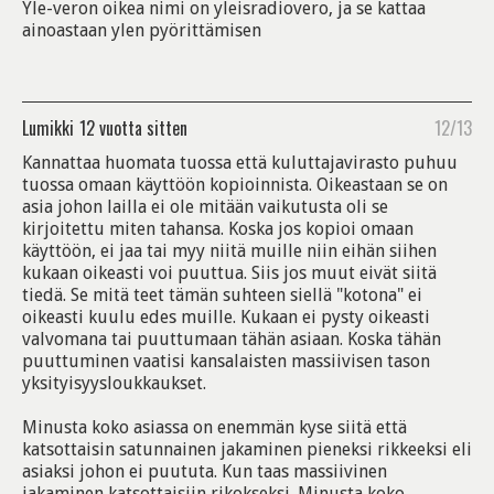
Yle-veron oikea nimi on yleisradiovero, ja se kattaa
ainoastaan ylen pyörittämisen
Lumikki
12 vuotta sitten
12/13
Kannattaa huomata tuossa että kuluttajavirasto puhuu
tuossa omaan käyttöön kopioinnista. Oikeastaan se on
asia johon lailla ei ole mitään vaikutusta oli se
kirjoitettu miten tahansa. Koska jos kopioi omaan
käyttöön, ei jaa tai myy niitä muille niin eihän siihen
kukaan oikeasti voi puuttua. Siis jos muut eivät siitä
tiedä. Se mitä teet tämän suhteen siellä "kotona" ei
oikeasti kuulu edes muille. Kukaan ei pysty oikeasti
valvomana tai puuttumaan tähän asiaan. Koska tähän
puuttuminen vaatisi kansalaisten massiivisen tason
yksityisyysloukkaukset.
Minusta koko asiassa on enemmän kyse siitä että
katsottaisin satunnainen jakaminen pieneksi rikkeeksi eli
asiaksi johon ei puututa. Kun taas massiivinen
jakaminen katsottaisiin rikokseksi. Minusta koko