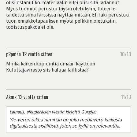
olisi ostanut ko. materiaalin ellei olisi sitä ladannut.
Myös tuomiot perustui täysin oletuksiin, toteen ei
taidettu siinä farssissa näyttää mitään. Eli laki perustuu
tuon ennakkotapauksen myötä pelkkiin oletuksiin,
todistuspakkoa ei ole.
p2pman
12 vuotta sitten
10/13
Minkä kaiken kopiointia omaan käyttöön
Kuluttajavirasto siis haluaa laillistaa?
Akmk
12 vuotta sitten
11/13
Lainaus, alkuperäisen viestin kirjoitti Gurgija:
Yle-veron oikea nimihän on joku mediavero kaikesta
digitaalisesta sisällöstä, joten se kyllä on relevanttia.