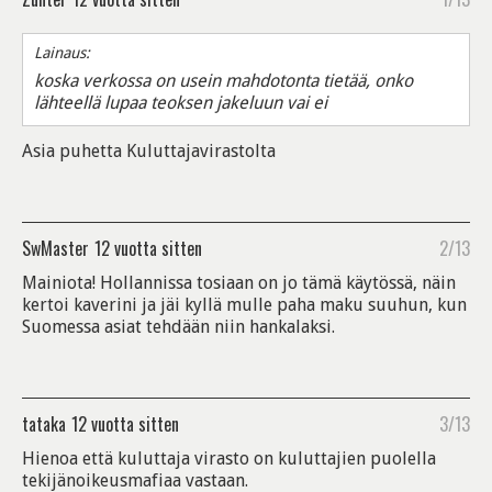
Lainaus:
koska verkossa on usein mahdotonta tietää, onko
lähteellä lupaa teoksen jakeluun vai ei
Asia puhetta Kuluttajavirastolta
SwMaster
12 vuotta sitten
2/13
Mainiota! Hollannissa tosiaan on jo tämä käytössä, näin
kertoi kaverini ja jäi kyllä mulle paha maku suuhun, kun
Suomessa asiat tehdään niin hankalaksi.
tataka
12 vuotta sitten
3/13
Hienoa että kuluttaja virasto on kuluttajien puolella
tekijänoikeusmafiaa vastaan.