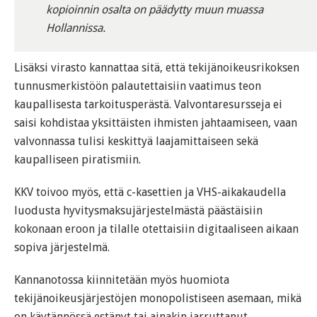
kopioinnin osalta on päädytty muun muassa
Hollannissa.
Lisäksi virasto kannattaa sitä, että tekijänoikeusrikoksen
tunnusmerkistöön palautettaisiin vaatimus teon
kaupallisesta tarkoitusperästä. Valvontaresursseja ei
saisi kohdistaa yksittäisten ihmisten jahtaamiseen, vaan
valvonnassa tulisi keskittyä laajamittaiseen sekä
kaupalliseen piratismiin.
KKV toivoo myös, että c-kasettien ja VHS-aikakaudella
luodusta hyvitysmaksujärjestelmästä päästäisiin
kokonaan eroon ja tilalle otettaisiin digitaaliseen aikaan
sopiva järjestelmä.
Kannanotossa kiinnitetään myös huomiota
tekijänoikeusjärjestöjen monopolistiseen asemaan, mikä
on käytännössä estänyt tai ainakin jarruttanut