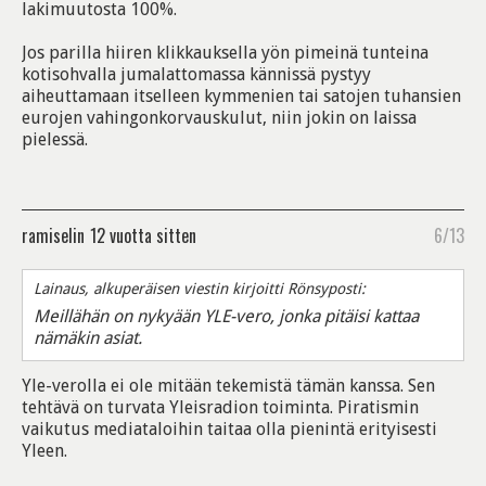
lakimuutosta 100%.
Jos parilla hiiren klikkauksella yön pimeinä tunteina
kotisohvalla jumalattomassa kännissä pystyy
aiheuttamaan itselleen kymmenien tai satojen tuhansien
eurojen vahingonkorvauskulut, niin jokin on laissa
pielessä.
ramiselin
12 vuotta sitten
6/13
Lainaus, alkuperäisen viestin kirjoitti Rönsyposti:
Meillähän on nykyään YLE-vero, jonka pitäisi kattaa
nämäkin asiat.
Yle-verolla ei ole mitään tekemistä tämän kanssa. Sen
tehtävä on turvata Yleisradion toiminta. Piratismin
vaikutus mediataloihin taitaa olla pienintä erityisesti
Yleen.