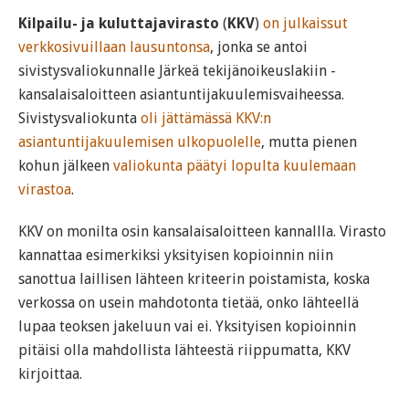
Kilpailu- ja kuluttajavirasto
(
KKV
)
on julkaissut
verkkosivuillaan lausuntonsa
, jonka se antoi
sivistysvaliokunnalle Järkeä tekijänoikeuslakiin -
kansalaisaloitteen asiantuntijakuulemisvaiheessa.
Sivistysvaliokunta
oli jättämässä KKV:n
asiantuntijakuulemisen ulkopuolelle
, mutta pienen
kohun jälkeen
valiokunta päätyi lopulta kuulemaan
virastoa
.
KKV on monilta osin kansalaisaloitteen kannallla. Virasto
kannattaa esimerkiksi yksityisen kopioinnin niin
sanottua laillisen lähteen kriteerin poistamista, koska
verkossa on usein mahdotonta tietää, onko lähteellä
lupaa teoksen jakeluun vai ei. Yksityisen kopioinnin
pitäisi olla mahdollista lähteestä riippumatta, KKV
kirjoittaa.