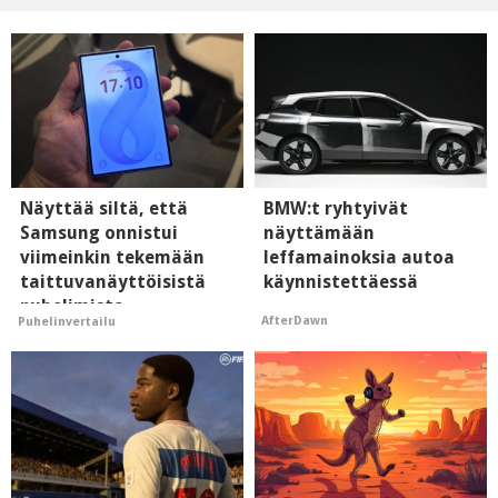
Näyttää siltä, että
BMW:t ryhtyivät
Samsung onnistui
näyttämään
viimeinkin tekemään
leffamainoksia autoa
taittuvanäyttöisistä
käynnistettäessä
puhelimista
AfterDawn
Puhelinvertailu
supersuosittuja