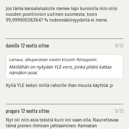
Jos tämä kansalaisaloite menee läpi kunnolla niin olisi
vuoden positiivisin uutinen suomesta, tosin
99,999900383847 % todennäköisyydellä ei mene.
daim0n
12 vuotta sitten
4/13
Lainaus, alkuperäisen viestin kirjoitti Rönsyposti:
Meillähän on nykyään YLE-vero, jonka pitäisi kattaa
nämäkin asiat.
Kyllä YLE keksii niillä rahoille ihan muuta käyttöä :p
proguru
12 vuotta sitten
5/13
Nyt oli niin asia tekstiä kuin voi vaan olla. Naurettavaa
tämä pienen ihmisen jahtaaminen. Kannatan