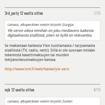
3rd_party
12 vuotta sitten
7/13
Lainaus, alkuperäisen viestin kirjoitti Gurgija:
Yle-veron oikea nimihän on joku mediavero kaikesta
digitaalisesta sisällöstä, joten se kyllä on relevanttia.
Se maksetaan kaikesta Ylen tuottamasta / tarjoamasta
sisällöstä (TV, radio, netti). Sillä ei ole suoraan mitään
tekemistä kasettimaksujen tai muiden
tekijänoikeusmaksujen kanssa.
http://www.lvm.fi/web/hanke/yle-vero
mjk
12 vuotta sitten
8/13
Lainaus, alkuperäisen viestin kirjoitti Zunter: