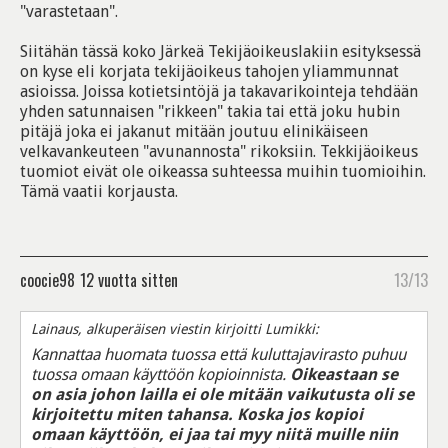
"varastetaan".
Siitähän tässä koko Järkeä Tekijäoikeuslakiin esityksessä
on kyse eli korjata tekijäoikeus tahojen yliammunnat
asioissa. Joissa kotietsintöjä ja takavarikointeja tehdään
yhden satunnaisen "rikkeen" takia tai että joku hubin
pitäjä joka ei jakanut mitään joutuu elinikäiseen
velkavankeuteen "avunannosta" rikoksiin. Tekkijäoikeus
tuomiot eivät ole oikeassa suhteessa muihin tuomioihin.
Tämä vaatii korjausta.
coocie98
12 vuotta sitten
13/13
Lainaus, alkuperäisen viestin kirjoitti Lumikki:
Kannattaa huomata tuossa että kuluttajavirasto puhuu
tuossa omaan käyttöön kopioinnista.
Oikeastaan se
on asia johon lailla ei ole mitään vaikutusta oli se
kirjoitettu miten tahansa. Koska jos kopioi
omaan käyttöön, ei jaa tai myy niitä muille niin