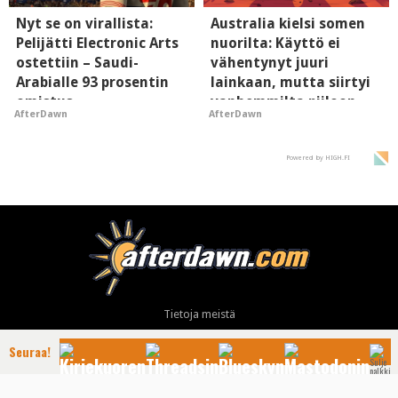
Nyt se on virallista:
Australia kielsi somen
Pelijätti Electronic Arts
nuorilta: Käyttö ei
ostettiin – Saudi-
vähentynyt juuri
Arabialle 93 prosentin
lainkaan, mutta siirtyi
omistus
vanhemmilta piiloon
AfterDawn
AfterDawn
Powered by HIGH.FI
Tietoja meistä
Mainonta
Seuraa!
Ota yhteyttä
Käyttöehdot ja tietoa yksityisyydensuojasta