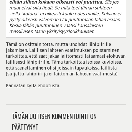
eihän siihen kukaan oikeasti voi puuttua.
Siis jos
muut eivät siitä tiedä. Se mitä teet tämän suhteen
siellä "kotona" ei oikeasti kuulu edes muille. Kukaan ei
pysty oikeasti valvomana tai puuttumaan tähän asiaan.
Koska tähän puuttuminen vaatisi kansalaisten
massiivisen tason yksityisyysloukkaukset.
Tämä on osittain totta, mutta unohdat lähipiirille
jakamisen. Laillisen lähteen vaatimuksen poistaminen
tarkoittaa, että saat jakaa laittomasti lataamasi elokuvan
laillisesti lähipiirille. Tämä tarkoittaa isoissa kuvioissa,
että scenettäminen olisi joissain tapauksissa laillista
(suljettu lähipiiri ja ei laittoman lähteen vaatimusta).
Kannatan kyllä ehdotusta.
TÄMÄN UUTISEN KOMMENTOINTI ON
PÄÄTTYNYT