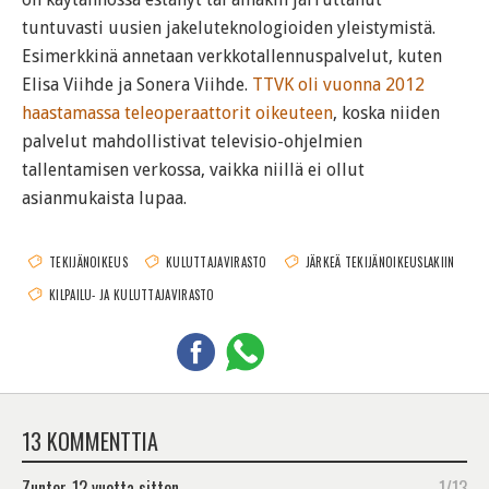
tuntuvasti uusien jakeluteknologioiden yleistymistä.
Esimerkkinä annetaan verkkotallennuspalvelut, kuten
Elisa Viihde ja Sonera Viihde.
TTVK oli vuonna 2012
haastamassa teleoperaattorit oikeuteen
, koska niiden
palvelut mahdollistivat televisio-ohjelmien
tallentamisen verkossa, vaikka niillä ei ollut
asianmukaista lupaa.
TEKIJÄNOIKEUS
KULUTTAJAVIRASTO
JÄRKEÄ TEKIJÄNOIKEUSLAKIIN
KILPAILU- JA KULUTTAJAVIRASTO
13 KOMMENTTIA
Zunter
12 vuotta sitten
1/13