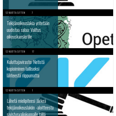
12 VUOTTA SITTEN
7
Tekijänoikeuslakia yritetään
uudistaa salaa: Valitus
oikeuskanslerille
12 VUOTTA SITTEN
17
Kuluttajavirasto: Netistä
kopioiminen lailliseksi
lähteestä riippumatta
12 VUOTTA SITTEN
1
Lähetä mielipiteesi Järkeä
tekijänoikeuslakiin -aloitteesta
sivistysvaliokunnalle tällä