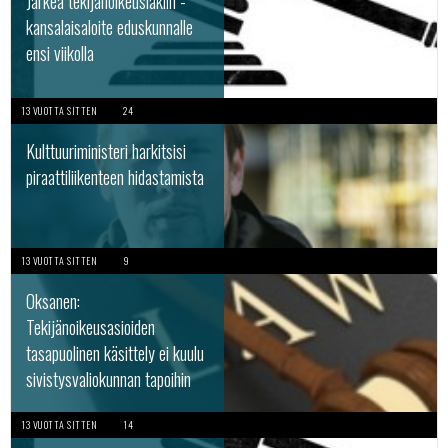
Järkeä tekijänoikeuslakiin -
kansalaisaloite eduskunnalle
ensi viikolla
13 VUOTTA SITTEN
24
Kulttuuriministeri harkitsisi
piraattiliikenteen hidastamista
13 VUOTTA SITTEN
9
Oksanen:
Tekijänoikeusasioiden
tasapuolinen käsittely ei kuulu
sivistysvaliokunnan tapoihin
13 VUOTTA SITTEN
14