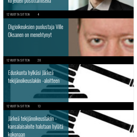
kirjeiden postittamisella
12 VUOTTA SITTEN
4
Digioikeuksien puolustaja Ville
Oksanen on menehtynyt
12 VUOTTA SITTEN
20
Eduskunta hylkäsi Järkeä
tekijänoikeuslakiin -aloitteen
12 VUOTTA SITTEN
13
Järkeä tekijänoikeuslakiin -
kansalaisaloite halutaan hylätä
kokonaan