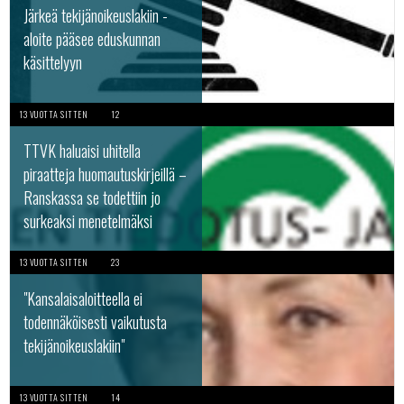
Järkeä tekijänoikeuslakiin -
aloite pääsee eduskunnan
käsittelyyn
13 VUOTTA SITTEN
12
TTVK haluaisi uhitella
piraatteja huomautuskirjeillä –
Ranskassa se todettiin jo
surkeaksi menetelmäksi
13 VUOTTA SITTEN
23
"Kansalaisaloitteella ei
todennäköisesti vaikutusta
tekijänoikeuslakiin"
13 VUOTTA SITTEN
14