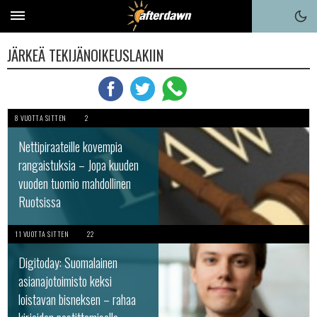
JÄRKEÄ TEKIJÄNOIKEUSLAKIIN
8 VUOTTA SITTEN
2
Nettipiraateille kovempia
rangaistuksia – Jopa kuuden
vuoden tuomio mahdollinen
Ruotsissa
11 VUOTTA SITTEN
22
Digitoday: Suomalainen
asianajotoimisto keksi
loistavan bisneksen – rahaa