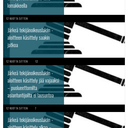
lomakkeella
12 VUOTTA SITTEN
Järkeä tekijänoikeuslakiin -
aloitteen käsittely saakin
jatkoa
12 VUOTTA SITTEN
12
Järkeä tekijänoikeuslakiin -
aloitteen käsittely jää vajaaksi
– puolueettomilta
asiantuntijoilta ei lausuntoa
12 VUOTTA SITTEN
7
Järkeä tekijänoikeuslakiin -
aloitteen käsittely alkaa –