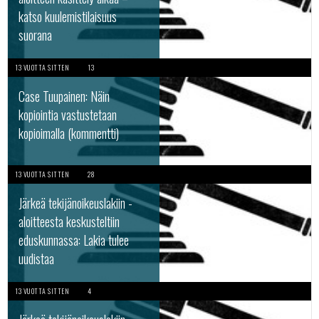
katso kuulemistilaisuus
suorana
13 VUOTTA SITTEN
13
Case Tuupainen: Näin
kopiointia vastustetaan
kopioimalla (kommentti)
13 VUOTTA SITTEN
28
Järkeä tekijänoikeuslakiin -
aloitteesta keskusteltiin
eduskunnassa: Lakia tulee
uudistaa
13 VUOTTA SITTEN
4