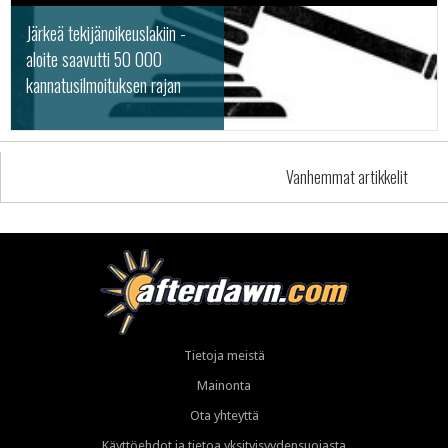
Järkeä tekijänoikeuslakiin -
aloite saavutti 50 000
kannatusilmoituksen rajan
Vanhemmat artikkelit
Tietoja meistä
Mainonta
Ota yhteyttä
Käyttöehdot ja tietoa yksityisyydensuojasta