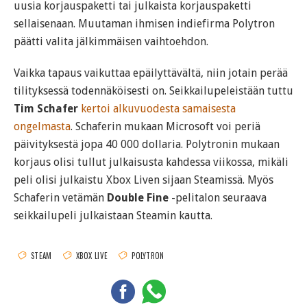
uusia korjauspaketti tai julkaista korjauspaketti
sellaisenaan. Muutaman ihmisen indiefirma Polytron
päätti valita jälkimmäisen vaihtoehdon.
Vaikka tapaus vaikuttaa epäilyttävältä, niin jotain perää
tilityksessä todennäköisesti on. Seikkailupeleistään tuttu
Tim Schafer
kertoi alkuvuodesta samaisesta
ongelmasta
. Schaferin mukaan Microsoft voi periä
päivityksestä jopa 40 000 dollaria. Polytronin mukaan
korjaus olisi tullut julkaisusta kahdessa viikossa, mikäli
peli olisi julkaistu Xbox Liven sijaan Steamissä. Myös
Schaferin vetämän
Double Fine
-pelitalon seuraava
seikkailupeli julkaistaan Steamin kautta.
STEAM
XBOX LIVE
POLYTRON