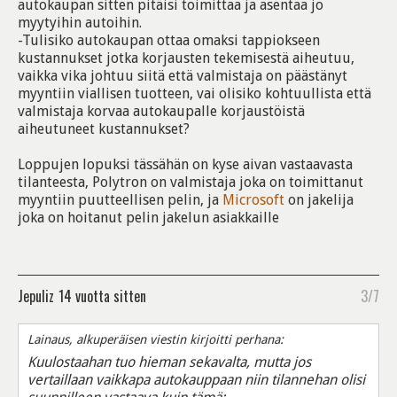
autokaupan sitten pitäisi toimittaa ja asentaa jo
myytyihin autoihin.
-Tulisiko autokaupan ottaa omaksi tappiokseen
kustannukset jotka korjausten tekemisestä aiheutuu,
vaikka vika johtuu siitä että valmistaja on päästänyt
myyntiin viallisen tuotteen, vai olisiko kohtuullista että
valmistaja korvaa autokaupalle korjaustöistä
aiheutuneet kustannukset?
Loppujen lopuksi tässähän on kyse aivan vastaavasta
tilanteesta, Polytron on valmistaja joka on toimittanut
myyntiin puutteellisen pelin, ja
Microsoft
on jakelija
joka on hoitanut pelin jakelun asiakkaille
Jepuliz
14 vuotta sitten
3/7
Lainaus, alkuperäisen viestin kirjoitti perhana:
Kuulostaahan tuo hieman sekavalta, mutta jos
vertaillaan vaikkapa autokauppaan niin tilannehan olisi