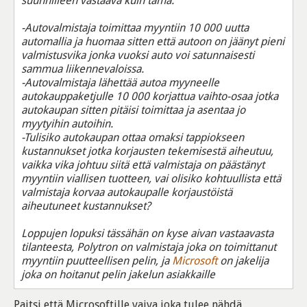
suunnilleen vastaava kuin tämä:
-Autovalmistaja toimittaa myyntiin 10 000 uutta
automallia ja huomaa sitten että autoon on jäänyt pieni
valmistusvika jonka vuoksi auto voi satunnaisesti
sammua liikennevaloissa.
-Autovalmistaja lähettää autoa myyneelle
autokauppaketjulle 10 000 korjattua vaihto-osaa jotka
autokaupan sitten pitäisi toimittaa ja asentaa jo
myytyihin autoihin.
-Tulisiko autokaupan ottaa omaksi tappiokseen
kustannukset jotka korjausten tekemisestä aiheutuu,
vaikka vika johtuu siitä että valmistaja on päästänyt
myyntiin viallisen tuotteen, vai olisiko kohtuullista että
valmistaja korvaa autokaupalle korjaustöistä
aiheutuneet kustannukset?
Loppujen lopuksi tässähän on kyse aivan vastaavasta
tilanteesta, Polytron on valmistaja joka on toimittanut
myyntiin puutteellisen pelin, ja
Microsoft
on jakelija
joka on hoitanut pelin jakelun asiakkaille
Paitsi että Microsoftille vaiva joka tulee nähdä