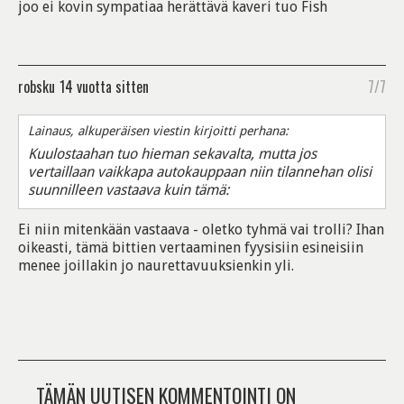
joo ei kovin sympatiaa herättävä kaveri tuo Fish
robsku
14 vuotta sitten
7/7
Lainaus, alkuperäisen viestin kirjoitti perhana:
Kuulostaahan tuo hieman sekavalta, mutta jos
vertaillaan vaikkapa autokauppaan niin tilannehan olisi
suunnilleen vastaava kuin tämä:
Ei niin mitenkään vastaava - oletko tyhmä vai trolli? Ihan
oikeasti, tämä bittien vertaaminen fyysisiin esineisiin
menee joillakin jo naurettavuuksienkin yli.
TÄMÄN UUTISEN KOMMENTOINTI ON