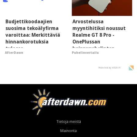
Budjettikoodaajien
Arvostelussa
suosima tekoälyfirma
myyntihitiksi noussut
varoittaa: Merkittäviä
Realme GT 8 Pro -
hinnankorotuksia
OnePlussan
tulossa
huippupuhelinten
AfterDawn
Puhelinvertailu
"perillinen"
Powered by HIGH.FI
Tietoja meistä
Mainonta