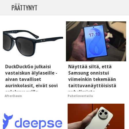
PÄÄTTYNYT
DuckDuckGo julkaisi
Näyttää siltä, että
vastaiskun älylaseille -
Samsung onnistui
aivan tavalliset
viimeinkin tekemään
aurinkolasit, eivät sovi
taittuvanäyttöisistä
salakuvaaville
puhelimista
AfterDawn
Puhelinvertailu
hyypiöille
supersuosittuja