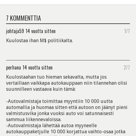
7 KOMMENTTIA
johtaja59
14 vuotta sitten
1/7
Kuulostaa ihan M$ politiikalta.
perhana
14 vuotta sitten
2/7
Kuulostaahan tuo hieman sekavalta, mutta jos
vertaillaan vaikkapa autokauppaan niin tilannehan olisi
suunnilleen vastaava kuin tämä:
-Autovalmistaja toimittaa myyntiin 10 000 uutta
automallia ja huomaa sitten että autoon on jäänyt pieni
valmistusvika jonka vuoksi auto voi satunnaisesti
sammua liikennevaloissa.
-Autovalmistaja lähettää autoa myyneelle
autokauppaketjulle 10 000 korjattua vaihto-osaa jotka