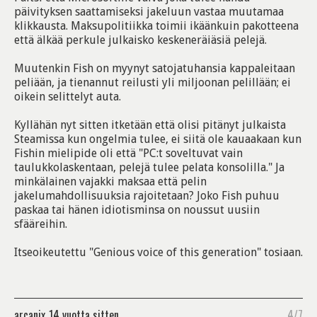
päivityksen saattamiseksi jakeluun vastaa muutamaa
klikkausta. Maksupolitiikka toimii ikäänkuin pakotteena
että älkää perkule julkaisko keskeneräiäsiä pelejä.
Muutenkin Fish on myynyt satojatuhansia kappaleitaan
peliään, ja tienannut reilusti yli miljoonan pelillään; ei
oikein selittelyt auta.
Kyllähän nyt sitten itketään että olisi pitänyt julkaista
Steamissa kun ongelmia tulee, ei siitä ole kauaakaan kun
Fishin mielipide oli että "PC:t soveltuvat vain
taulukkolaskentaan, pelejä tulee pelata konsolilla." Ja
minkälainen vajakki maksaa että pelin
jakelumahdollisuuksia rajoitetaan? Joko Fish puhuu
paskaa tai hänen idiotisminsa on noussut uusiin
sfääreihin.
Itseoikeutettu "Genious voice of this generation" tosiaan.
arcanix
14 vuotta sitten
4/7