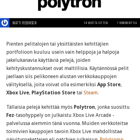
MATTI ROBINSON
14 VUOTTA SITTEN
7 KOMMENTTIA
Pienten pelitalojen tai yksittäisten kehittäjien
portfolioon kuuluu usein vain helppoja ja halpoja
jakelukanavia käyttäviä pelejä, joiden
kehityskustannukset ovat maltillisia. Käytännössä pelit
jaellaan siis pelikoneen alustan verkkokauppojen
välityksellä, joita voivat olla esimerkiksi
App Store
,
Xbox Live
,
PlayStation Store
tai
Steam
.
Tällaisia pelejä kehittää myös
Polytron
, jonka suosittu
Fez
-tasohyppely on julkaistu Xbox Live Arcade -
palvelussa aiemmin tänä vuonna. Muiden verkkoteitse
toimivien kauppojen tavoin Xbox Live mahdollistaa
päivityspakettejen eli patchien julkaisun.
Polytronin