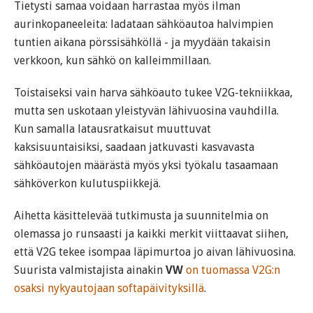
Tietysti samaa voidaan harrastaa myös ilman
aurinkopaneeleita: ladataan sähköautoa halvimpien
tuntien aikana pörssisähköllä - ja myydään takaisin
verkkoon, kun sähkö on kalleimmillaan.
Toistaiseksi vain harva sähköauto tukee V2G-tekniikkaa,
mutta sen uskotaan yleistyvän lähivuosina vauhdilla.
Kun samalla latausratkaisut muuttuvat
kaksisuuntaisiksi, saadaan jatkuvasti kasvavasta
sähköautojen määrästä myös yksi työkalu tasaamaan
sähköverkon kulutuspiikkejä.
Aihetta käsittelevää tutkimusta ja suunnitelmia on
olemassa jo runsaasti ja kaikki merkit viittaavat siihen,
että V2G tekee isompaa läpimurtoa jo aivan lähivuosina.
Suurista valmistajista ainakin
VW
on tuomassa V2G:n
osaksi nykyautojaan softapäivityksillä
.