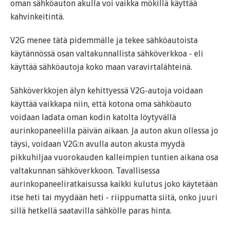
oman sähköauton akulla voi vaikka mökillä käyttää
kahvinkeitintä.
V2G menee tätä pidemmälle ja tekee sähköautoista
käytännössä osan valtakunnallista sähköverkkoa - eli
käyttää sähköautoja koko maan varavirtalähteinä.
Sähköverkkojen älyn kehittyessä V2G-autoja voidaan
käyttää vaikkapa niin, että kotona oma sähköauto
voidaan ladata oman kodin katolta löytyvällä
aurinkopaneelilla päivän aikaan. Ja auton akun ollessa jo
täysi, voidaan V2G:n avulla auton akusta myydä
pikkuhiljaa vuorokauden kalleimpien tuntien aikana osa
valtakunnan sähköverkkoon. Tavallisessa
aurinkopaneeliratkaisussa kaikki kulutus joko käytetään
itse heti tai myydään heti - riippumatta siitä, onko juuri
sillä hetkellä saatavilla sähkölle paras hinta.