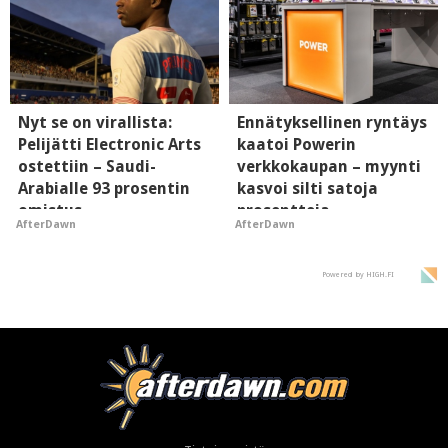
Nyt se on virallista:
Ennätyksellinen ryntäys
Pelijätti Electronic Arts
kaatoi Powerin
ostettiin – Saudi-
verkkokaupan – myynti
Arabialle 93 prosentin
kasvoi silti satoja
omistus
prosentteja
AfterDawn
AfterDawn
Powered by HIGH.FI