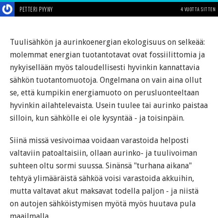
PETTERI PYYNY
4 VUOTTA SITTEN
Tuulisähkön ja aurinkoenergian ekologisuus on selkeää:
molemmat energian tuotantotavat ovat fossiilittomia ja
nykyisellään myös taloudellisesti hyvinkin kannattavia
sähkön tuotantomuotoja. Ongelmana on vain aina ollut
se, että kumpikin energiamuoto on perusluonteeltaan
hyvinkin ailahtelevaista. Usein tuulee tai aurinko paistaa
silloin, kun sähkölle ei ole kysyntää - ja toisinpäin.
Siinä missä vesivoimaa voidaan varastoida helposti
valtaviin patoaltaisiin, ollaan aurinko- ja tuulivoiman
suhteen oltu sormi suussa. Sinänsä "turhana aikana"
tehtyä ylimääräistä sähköä voisi varastoida akkuihin,
mutta valtavat akut maksavat todella paljon - ja niistä
on autojen sähköistymisen myötä myös huutava pula
maailmalla.