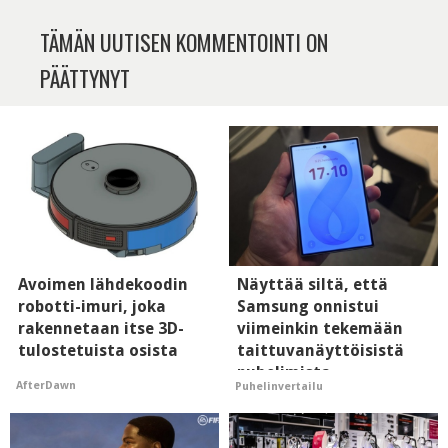
TÄMÄN UUTISEN KOMMENTOINTI ON
PÄÄTTYNYT
Avoimen lähdekoodin
Näyttää siltä, että
robotti-imuri, joka
Samsung onnistui
rakennetaan itse 3D-
viimeinkin tekemään
tulostetuista osista
taittuvanäyttöisistä
puhelimista
AfterDawn
Puhelinvertailu
supersuosittuja