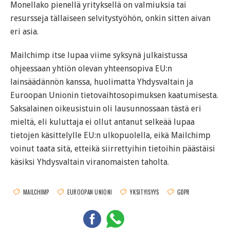
Monellako pienellä yrityksellä on valmiuksia tai
resursseja tällaiseen selvitystyöhön, onkin sitten aivan
eri asia.
Mailchimp itse lupaa viime syksynä julkaistussa
ohjeessaan yhtiön olevan yhteensopiva EU:n
lainsäädännön kanssa, huolimatta Yhdysvaltain ja
Euroopan Unionin tietovaihtosopimuksen kaatumisesta.
Saksalainen oikeusistuin oli lausunnossaan tästä eri
mieltä, eli kuluttaja ei ollut antanut selkeää lupaa
tietojen käsittelylle EU:n ulkopuolella, eikä Mailchimp
voinut taata sitä, etteikä siirrettyihin tietoihin päästäisi
käsiksi Yhdysvaltain viranomaisten taholta.
MAILCHIMP
EUROOPAN UNIONI
YKSITYISYYS
GDPR