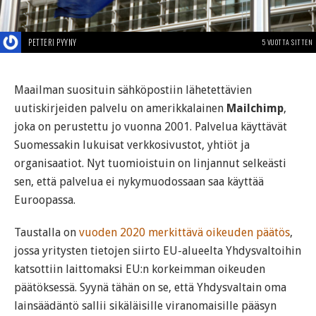
PETTERI PYYNY
5 VUOTTA SITTEN
Maailman suosituin sähköpostiin lähetettävien
uutiskirjeiden palvelu on amerikkalainen
Mailchimp
,
joka on perustettu jo vuonna 2001. Palvelua käyttävät
Suomessakin lukuisat verkkosivustot, yhtiöt ja
organisaatiot. Nyt tuomioistuin on linjannut selkeästi
sen, että palvelua ei nykymuodossaan saa käyttää
Euroopassa.
Taustalla on
vuoden 2020 merkittävä oikeuden päätös
,
jossa yritysten tietojen siirto EU-alueelta Yhdysvaltoihin
katsottiin laittomaksi EU:n korkeimman oikeuden
päätöksessä. Syynä tähän on se, että Yhdysvaltain oma
lainsäädäntö sallii sikäläisille viranomaisille pääsyn