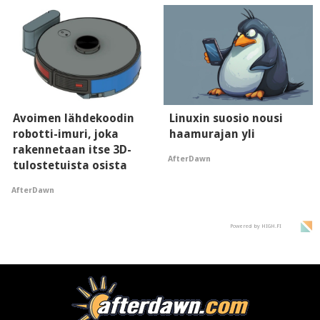
Avoimen lähdekoodin
Linuxin suosio nousi
robotti-imuri, joka
haamurajan yli
rakennetaan itse 3D-
AfterDawn
tulostetuista osista
AfterDawn
Powered by HIGH.FI