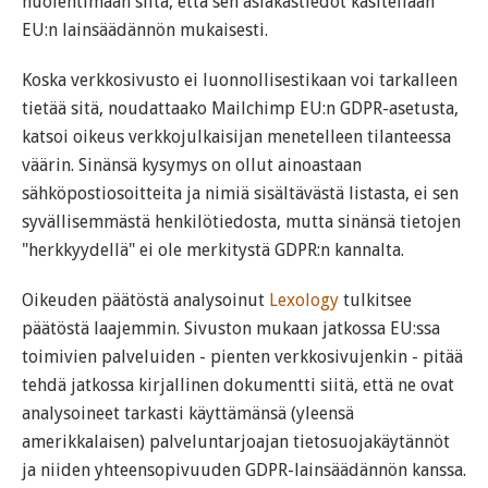
huolehtimaan siitä, että sen asiakastiedot käsitellään
EU:n lainsäädännön mukaisesti.
Koska verkkosivusto ei luonnollisestikaan voi tarkalleen
tietää sitä, noudattaako Mailchimp EU:n GDPR-asetusta,
katsoi oikeus verkkojulkaisijan menetelleen tilanteessa
väärin. Sinänsä kysymys on ollut ainoastaan
sähköpostiosoitteita ja nimiä sisältävästä listasta, ei sen
syvällisemmästä henkilötiedosta, mutta sinänsä tietojen
"herkkyydellä" ei ole merkitystä GDPR:n kannalta.
Oikeuden päätöstä analysoinut
Lexology
tulkitsee
päätöstä laajemmin. Sivuston mukaan jatkossa EU:ssa
toimivien palveluiden - pienten verkkosivujenkin - pitää
tehdä jatkossa kirjallinen dokumentti siitä, että ne ovat
analysoineet tarkasti käyttämänsä (yleensä
amerikkalaisen) palveluntarjoajan tietosuojakäytännöt
ja niiden yhteensopivuuden GDPR-lainsäädännön kanssa.