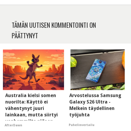
TÄMÄN UUTISEN KOMMENTOINTI ON
PÄÄTTYNYT
Australia kielsi somen
Arvostelussa Samsung
nuorilta: Käyttö ei
Galaxy S26 Ultra -
vähentynyt juuri
Melkein täydellinen
lainkaan, mutta siirtyi
työjuhta
vanhemmilta piiloon
Puhelinvertailu
AfterDawn