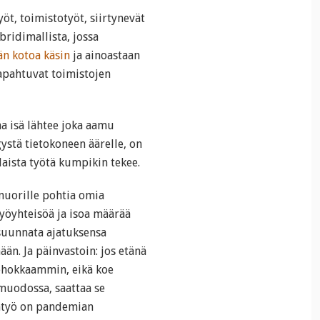
öt, toimistotyöt, siirtynevät
bridimallista, jossa
än kotoa käsin
ja ainoastaan
tapahtuvat toimistojen
a isä lähtee joka aamu
gystä tietokoneen äärelle, on
llaista työtä kumpikin tekee.
uorille pohtia omia
työyhteisöä ja isoa määrää
 suunnata ajatuksensa
ään. Ja päinvastoin: jos etänä
tehokkaammin, eikä koe
muodossa, saattaa se
tätyö on pandemian