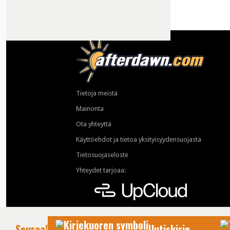
Tietoja meistä
Mainonta
Ota yhteyttä
Käyttöehdot ja tietoa yksityisyydensuojasta
Tietosuojaseloste
Yhteydet tarjoaa:
Seuraa!
Uutiskirje