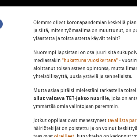
Olemme olleet koronapandemian keskellä pian 
ja siitä, miten työmaailma on muuttunut, on p
yläastetta ja toista astetta käyvät teinit?
Nuorempi lapsistani on osa juuri sitä sukupolv
mediassakin
"hukattuna vuosikertana"
- vuosim
aloittanut toisen asteen opintonsa, mutta ilm
yhteisöllisyyttä, uusia ystäviä ja sen sellaista.
Mutta asiaa pitäisi mielestäni tarkastella toisel
ollut valtava TET-jakso nuorille
, joka on an
ymmärtää omia valintojaan paremmin.
Jotkut oppilaat ovat menestyneet
tavallista p
häiriötekijät on poistettu ja on voinut keskitty
taas ovat
oireilleet
, kun yhteisö on kadonnut y