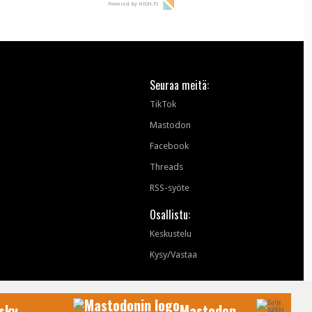
Powered by HIGH.FI
Seuraa meitä:
TikTok
Mastodon
Facebook
Threads
RSS-syöte
Osallistu:
Keskustelu
Kysy/Vastaa
sky
Mastodon