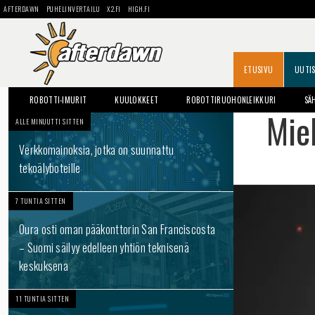
AFTERDAWN
PUHELINVERTAILU
X2.FI
HIGH.FI
ETUSIVU
UUTI
ROBOTTI-IMURIT
KUULOKKEET
ROBOTTIRUOHONLEIKKURI
SÄ
Miel
ALLE MINUUTTI SITTEN
Verkkomainoksia, jotka on suunnattu
tekoälyboteille
7 TUNTIA SITTEN
Oura osti oman pääkonttorin San Franciscosta
– Suomi säilyy edelleen yhtiön teknisenä
keskuksena
11 TUNTIA SITTEN