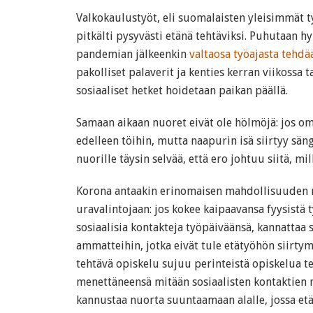
Valkokaulustyöt, eli suomalaisten yleisimmät ty
pitkälti pysyvästi etänä tehtäviksi. Puhutaan hy
pandemian jälkeenkin
valtaosa työajasta tehdä
pakolliset palaverit ja kenties kerran viikossa 
sosiaaliset hetket hoidetaan paikan päällä.
Samaan aikaan nuoret eivät ole hölmöjä: jos om
edelleen töihin, mutta naapurin isä siirtyy sän
nuorille täysin selvää, että ero johtuu siitä, mi
Korona antaakin erinomaisen mahdollisuuden n
uravalintojaan: jos kokee kaipaavansa fyysistä 
sosiaalisia kontakteja työpäiväänsä, kannattaa
ammatteihin, jotka eivät tule etätyöhön siirtym
tehtävä opiskelu sujuu perinteistä opiskelua 
menettäneensä mitään sosiaalisten kontaktien 
kannustaa nuorta suuntaamaan alalle, jossa e