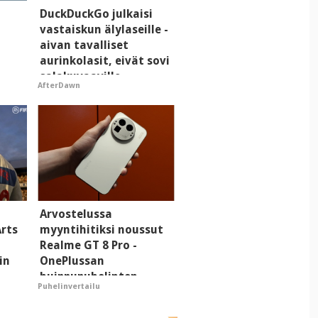
i
DuckDuckGo julkaisi
vastaiskun älylaseille -
aivan tavalliset
aurinkolasit, eivät sovi
salakuvaaville
AfterDawn
hyypiöille
Arvostelussa
Arts
myyntihitiksi noussut
Realme GT 8 Pro -
in
OnePlussan
huippupuhelinten
Puhelinvertailu
"perillinen"