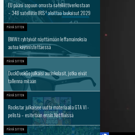
EU pääsi sopuun omasta satelliittiverkostaan
– 348 satelliitin IRIS² aloittaa laukaisut 2029
PÄIVÄ SITTEN
BMW:t ryhtyivät näyttämään leffamainoksia
autoa käynnistettäessä
PÄIVÄ SITTEN
DuckDuckGo julkaisi aurinkolasit, jotka eivät
tallenna mitään
PÄIVÄ SITTEN
Rockstar julkaisee uutta materiaalia GTA VI -
pelistä – esitetään ensin Netflixissä
PÄIVÄ SITTEN