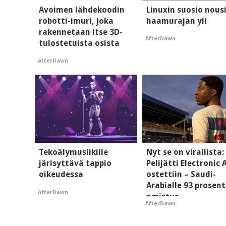
Avoimen lähdekoodin
Linuxin suosio nous
robotti-imuri, joka
haamurajan yli
rakennetaan itse 3D-
AfterDawn
tulostetuista osista
AfterDawn
Tekoälymusiikille
Nyt se on virallista:
järisyttävä tappio
Pelijätti Electronic 
oikeudessa
ostettiin – Saudi-
Arabialle 93 prosent
AfterDawn
omistus
AfterDawn