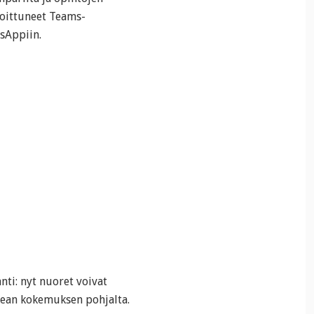
joittuneet Teams-
tsAppiin.
nti: nyt nuoret voivat
kean kokemuksen pohjalta.