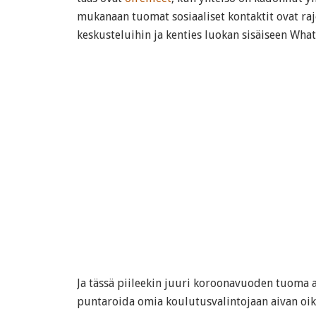
mukanaan tuomat sosiaaliset kontaktit ovat ra
keskusteluihin ja kenties luokan sisäiseen Wha
Ja tässä piileekin juuri koroonavuoden tuoma a
puntaroida omia koulutusvalintojaan aivan oi