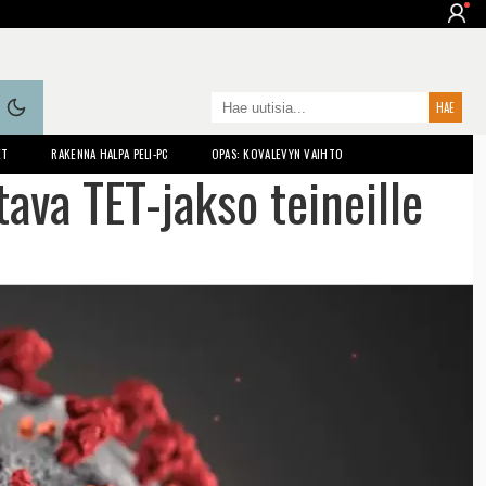
ET
RAKENNA HALPA PELI-PC
OPAS: KOVALEVYN VAIHTO
tava TET-jakso teineille