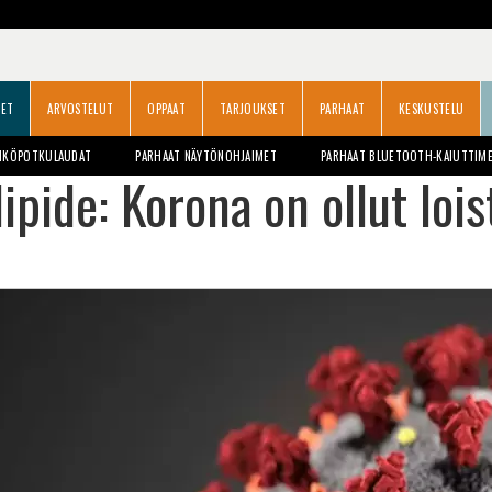
SET
ARVOSTELUT
OPPAAT
TARJOUKSET
PARHAAT
KESKUSTELU
HKÖPOTKULAUDAT
PARHAAT NÄYTÖNOHJAIMET
PARHAAT BLUETOOTH-KAIUTTIM
ipide: Korona on ollut lois