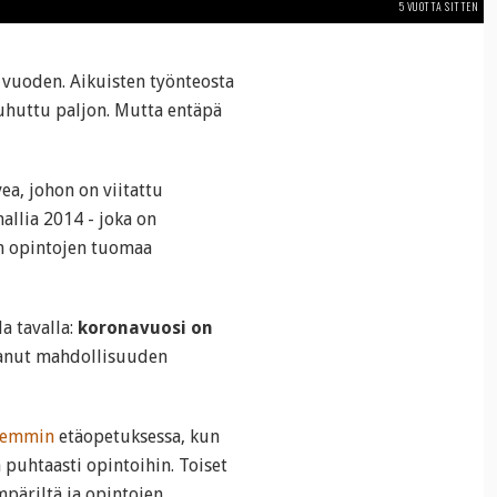
5 VUOTTA SITTEN
vuoden. Aikuisten työnteosta
uhuttu paljon. Mutta entäpä
ea, johon on viitattu
allia 2014 - joka on
an opintojen tuomaa
la tavalla:
koronavuosi on
tanut mahdollisuuden
aremmin
etäopetuksessa, kun
ä puhtaasti opintoihin. Toiset
mpäriltä ja opintojen