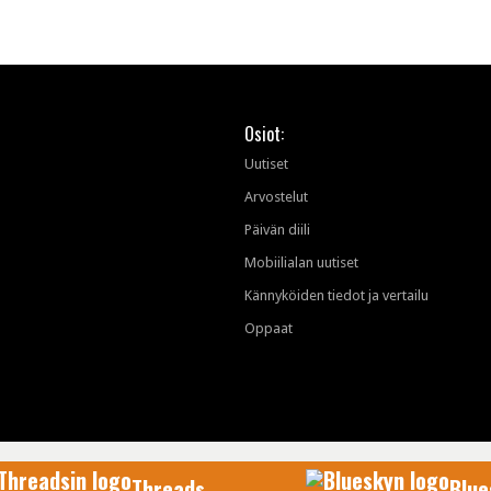
Osiot:
Uutiset
Arvostelut
Päivän diili
Mobiilialan uutiset
Kännyköiden tiedot ja vertailu
Oppaat
Threads
Blue
AfterDawn Oy
© 1999-2026