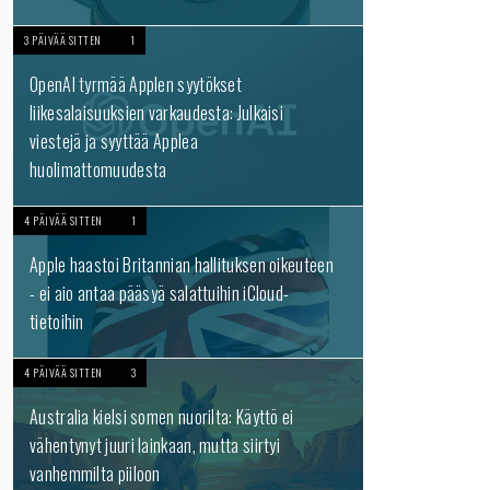
3 PÄIVÄÄ SITTEN
1
OpenAI tyrmää Applen syytökset
liikesalaisuuksien varkaudesta: Julkaisi
viestejä ja syyttää Applea
huolimattomuudesta
4 PÄIVÄÄ SITTEN
1
Apple haastoi Britannian hallituksen oikeuteen
- ei aio antaa pääsyä salattuihin iCloud-
tietoihin
4 PÄIVÄÄ SITTEN
3
Australia kielsi somen nuorilta: Käyttö ei
vähentynyt juuri lainkaan, mutta siirtyi
vanhemmilta piiloon