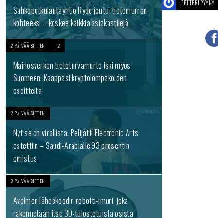
PETTERI PYYNY
Sähköpotkulautayhtiö Ryde joutui tietomurron
kohteeksi – koskee kaikkia asiakastilejä
2 PÄIVÄÄ SITTEN
2
Mainosverkon tietoturvamurto iski myös
Suomeen: Kaappasi kryptolompakoiden
osoitteita
2 PÄIVÄÄ SITTEN
Nyt se on virallista: Pelijätti Electronic Arts
ostettiin – Saudi-Arabialle 93 prosentin
omistus
3 PÄIVÄÄ SITTEN
Avoimen lähdekoodin robotti-imuri, joka
rakennetaan itse 3D-tulostetuista osista