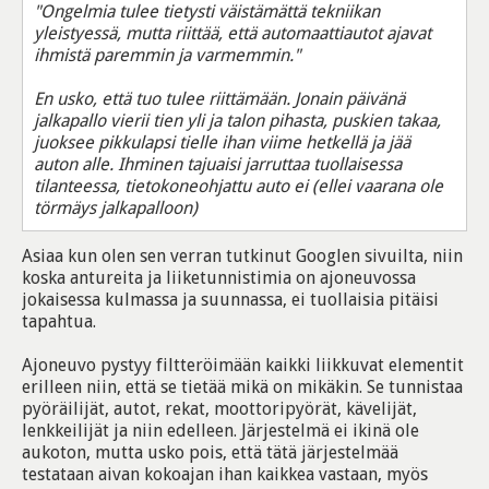
"Ongelmia tulee tietysti väistämättä tekniikan
yleistyessä, mutta riittää, että automaattiautot ajavat
ihmistä paremmin ja varmemmin."
En usko, että tuo tulee riittämään. Jonain päivänä
jalkapallo vierii tien yli ja talon pihasta, puskien takaa,
juoksee pikkulapsi tielle ihan viime hetkellä ja jää
auton alle. Ihminen tajuaisi jarruttaa tuollaisessa
tilanteessa, tietokoneohjattu auto ei (ellei vaarana ole
törmäys jalkapalloon)
Asiaa kun olen sen verran tutkinut Googlen sivuilta, niin
koska antureita ja liiketunnistimia on ajoneuvossa
jokaisessa kulmassa ja suunnassa, ei tuollaisia pitäisi
tapahtua.
Ajoneuvo pystyy filtteröimään kaikki liikkuvat elementit
erilleen niin, että se tietää mikä on mikäkin. Se tunnistaa
pyöräilijät, autot, rekat, moottoripyörät, kävelijät,
lenkkeilijät ja niin edelleen. Järjestelmä ei ikinä ole
aukoton, mutta usko pois, että tätä järjestelmää
testataan aivan kokoajan ihan kaikkea vastaan, myös