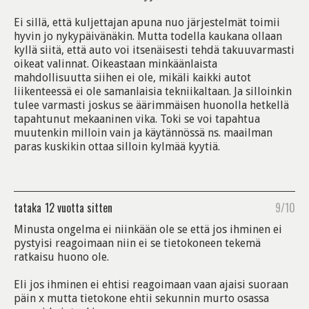
Ei sillä, että kuljettajan apuna nuo järjestelmät toimii
hyvin jo nykypäivänäkin. Mutta todella kaukana ollaan
kyllä siitä, että auto voi itsenäisesti tehdä takuuvarmasti
oikeat valinnat. Oikeastaan minkäänlaista
mahdollisuutta siihen ei ole, mikäli kaikki autot
liikenteessä ei ole samanlaisia tekniikaltaan. Ja silloinkin
tulee varmasti joskus se äärimmäisen huonolla hetkellä
tapahtunut mekaaninen vika. Toki se voi tapahtua
muutenkin milloin vain ja käytännössä ns. maailman
paras kuskikin ottaa silloin kylmää kyytiä.
tataka
12 vuotta sitten
9/10
Minusta ongelma ei niinkään ole se että jos ihminen ei
pystyisi reagoimaan niin ei se tietokoneen tekemä
ratkaisu huono ole.
Eli jos ihminen ei ehtisi reagoimaan vaan ajaisi suoraan
päin x mutta tietokone ehtii sekunnin murto osassa