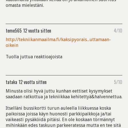
omasta mielestäni.
teme565
12 vuotta sitten
4/10
http://tekniikanmaailma.fi/kaksipyorais...uttamaan-
oikein
Tuolla juttua reaktioajoista
tataka
12 vuotta sitten
5/10
Minusta olisi hyvä juttu kunhan eettiset kysymykset
saadaan ratkottua ja tekniikkaa kehitettyä&halvennettua.
Itselläni bussikortti turun auleella liikkuessa koska
paikoissa joissa käyn huonosti parkkipaikkoja ja/tai
vaikeasti pysäköidä pitäisi. En ole koskaan törmännyt
mihinkään edes taskuun parkeeratessa mutta en tee sitä