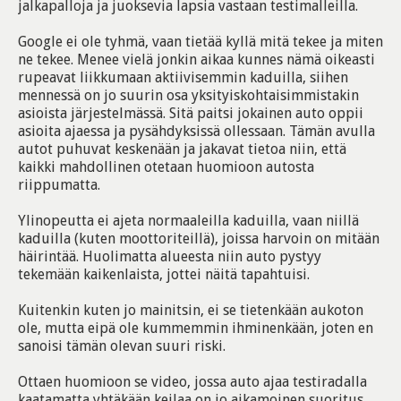
jalkapalloja ja juoksevia lapsia vastaan testimalleilla.
Google ei ole tyhmä, vaan tietää kyllä mitä tekee ja miten
ne tekee. Menee vielä jonkin aikaa kunnes nämä oikeasti
rupeavat liikkumaan aktiivisemmin kaduilla, siihen
mennessä on jo suurin osa yksityiskohtaisimmistakin
asioista järjestelmässä. Sitä paitsi jokainen auto oppii
asioita ajaessa ja pysähdyksissä ollessaan. Tämän avulla
autot puhuvat keskenään ja jakavat tietoa niin, että
kaikki mahdollinen otetaan huomioon autosta
riippumatta.
Ylinopeutta ei ajeta normaaleilla kaduilla, vaan niillä
kaduilla (kuten moottoriteillä), joissa harvoin on mitään
häirintää. Huolimatta alueesta niin auto pystyy
tekemään kaikenlaista, jottei näitä tapahtuisi.
Kuitenkin kuten jo mainitsin, ei se tietenkään aukoton
ole, mutta eipä ole kummemmin ihminenkään, joten en
sanoisi tämän olevan suuri riski.
Ottaen huomioon se video, jossa auto ajaa testiradalla
kaatamatta yhtäkään keilaa on jo aikamoinen suoritus