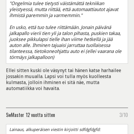
"Ongelmia tulee tietysti väistämättä tekniikan
yleistyessä, mutta riittää, että automaattiautot ajavat
ihmistä paremmin ja varmemmin."
En usko, että tuo tulee riittämään. Jonain päivänä
jalkapallo vierii tien yli ja talon pihasta, puskien takaa,
juoksee pikkulapsi tielle ihan viime hetkellä ja jää
auton alle. Ihminen tajuaisi jarruttaa tuollaisessa
tilanteessa, tietokoneohjattu auto ei (ellei vaarana ole
törmäys jalkapalloon)
Ellei sitten kuski ole väsynyt tai hänen katse harhailee
jossakin muualla. Lapsi voi tulla myös kuolleesta
kulmasta, jolloin ihminen ei sitä näe, mutta
automatiikka voi havaita.
SwMaster
12 vuotta sitten
3/10
Lainaus, alkuperäisen viestin kirjoitti sdfdgfdgfd: