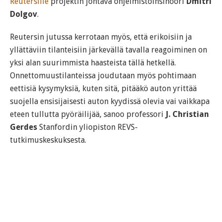
Reutersille
projektin johtava ohjelmistoinsinööri
Dmitri
Dolgov
.
Reutersin jutussa kerrotaan myös, että erikoisiin ja
yllättäviin tilanteisiin järkevällä tavalla reagoiminen on
yksi alan suurimmista haasteista tällä hetkellä.
Onnettomuustilanteissa joudutaan myös pohtimaan
eettisiä kysymyksiä, kuten sitä, pitääkö auton yrittää
suojella ensisijaisesti auton kyydissä olevia vai vaikkapa
eteen tullutta pyöräilijää, sanoo professori
J. Christian
Gerdes
Stanfordin yliopiston REVS-
tutkimuskeskuksesta.