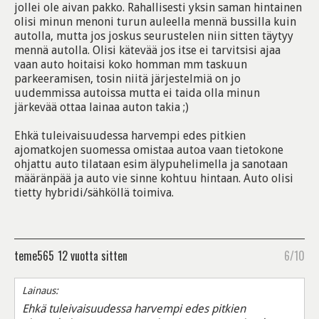
jollei ole aivan pakko. Rahallisesti yksin saman hintainen
olisi minun menoni turun auleella mennä bussilla kuin
autolla, mutta jos joskus seurustelen niin sitten täytyy
mennä autolla. Olisi kätevää jos itse ei tarvitsisi ajaa
vaan auto hoitaisi koko homman mm taskuun
parkeeramisen, tosin niitä järjestelmiä on jo
uudemmissa autoissa mutta ei taida olla minun
järkevää ottaa lainaa auton takia ;)
Ehkä tuleivaisuudessa harvempi edes pitkien
ajomatkojen suomessa omistaa autoa vaan tietokone
ohjattu auto tilataan esim älypuhelimella ja sanotaan
määränpää ja auto vie sinne kohtuu hintaan. Auto olisi
tietty hybridi/sähköllä toimiva.
teme565
12 vuotta sitten
6/10
Lainaus:
Ehkä tuleivaisuudessa harvempi edes pitkien