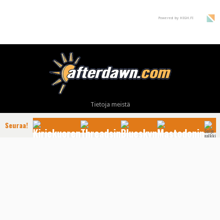
Powered by HIGH.FI
Tietoja meistä
Mainonta
Seuraa!
Ota yhteyttä
Käyttöehdot ja tietoa yksityisyydensuojasta
Tietosuojaseloste
Yhteydet tarjoaa: