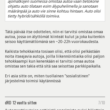
ajomatkojen suomessa omistaa autoa vaan tietokone
ohjattu auto tilataan esim älypuhelimella ja sanotaan
määränpää ja auto vie sinne kohtuu hintaan. Auto olisi
tietty hybridi/sähköllä toimiva.
Tätä päivää itse odottelen, niin ei tarvitsi omistaa omaa
autoa, jossa on älyttömät kiinteät kulut ja joka kuitenkin
seisoo käyttämättömänä sen ~20-22h vuorokaudesta.
Kaikista tehokkainta tosiaan olisi, että olisi pelkästään
noita itseajavia autoja, joilla liikennöintiaika olisi paljon
tehokkaampi kun kenenkään ei tarvitsi omaa autoa
omistaa sen takia että sitä saa seisottaa parkkipaikalla.
Eri asia sitte on, miten tuollainen "sosialistinen"
järjestelmä toimisi käytännössä
dRD
12 vuotta sitten
7/10