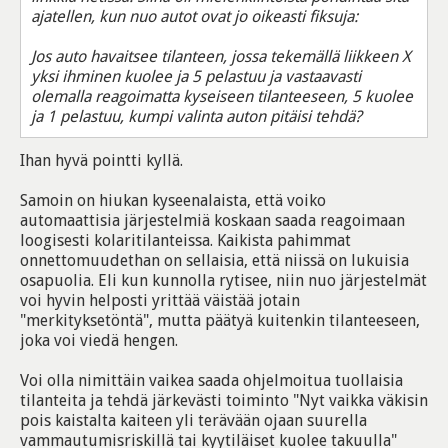
ajatellen, kun nuo autot ovat jo oikeasti fiksuja:
Jos auto havaitsee tilanteen, jossa tekemällä liikkeen X
yksi ihminen kuolee ja 5 pelastuu ja vastaavasti
olemalla reagoimatta kyseiseen tilanteeseen, 5 kuolee
ja 1 pelastuu, kumpi valinta auton pitäisi tehdä?
Ihan hyvä pointti kyllä.
Samoin on hiukan kyseenalaista, että voiko
automaattisia järjestelmiä koskaan saada reagoimaan
loogisesti kolaritilanteissa. Kaikista pahimmat
onnettomuudethan on sellaisia, että niissä on lukuisia
osapuolia. Eli kun kunnolla rytisee, niin nuo järjestelmät
voi hyvin helposti yrittää väistää jotain
"merkityksetöntä", mutta päätyä kuitenkin tilanteeseen,
joka voi viedä hengen.
Voi olla nimittäin vaikea saada ohjelmoitua tuollaisia
tilanteita ja tehdä järkevästi toiminto "Nyt vaikka väkisin
pois kaistalta kaiteen yli terävään ojaan suurella
vammautumisriskillä tai kyytiläiset kuolee takuulla"