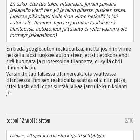
En usko, että tuo tulee riittämään. Jonain päivänä
jalkapallo vierii tien yli ja talon pihasta, puskien takaa,
juoksee pikkulapsi tielle ihan viime hetkellä ja jää
auton alle. Ihminen tajuaisi jarruttaa tuollaisessa
tilanteessa, tietokoneohjattu auto ei (ellei vaarana ole
törmäys jalkapalloon)
En tiedä googleauton reaktioaikaa, mutta jos niin viime
hetkellä lapsi juoksee auton eteen, ettei tietokone ehdi
sitä huomata ja prosessoida tilannetta, ei kyllä ehdi
ihminenkään.
Varsinkin tuollaisessa tilannereaktiota vaativassa
tilanteessa ihmisen reaktioaika saattaa olla niin pitkä,
ettei kuski ehdi edes siirtää jalkaa jarrulle kun kolahti
jo.
teppoI
12 vuotta sitten
2/10
Lainaus, alkuperäisen viestin kirjoitti sdfdgfdgfd: