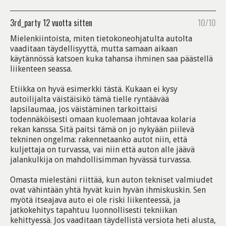
3rd_party
12 vuotta sitten
10/10
Mielenkiintoista, miten tietokoneohjatulta autolta
vaaditaan täydellisyyttä, mutta samaan aikaan
käytännössä katsoen kuka tahansa ihminen saa päästellä
liikenteen seassa.
Etiikka on hyvä esimerkki tästä. Kukaan ei kysy
autoilijalta väistäisikö tämä tielle ryntäävää
lapsilaumaa, jos väistäminen tarkoittaisi
todennäköisesti omaan kuolemaan johtavaa kolaria
rekan kanssa. Sitä paitsi tämä on jo nykyään piilevä
tekninen ongelma: rakennetaanko autot niin, että
kuljettaja on turvassa, vai niin että auton alle jäävä
jalankulkija on mahdollisimman hyvässä turvassa.
Omasta mielestäni riittää, kun auton tekniset valmiudet
ovat vähintään yhtä hyvät kuin hyvän ihmiskuskin. Sen
myötä itseajava auto ei ole riski liikenteessä, ja
jatkokehitys tapahtuu luonnollisesti tekniikan
kehittyessä. Jos vaaditaan täydellistä versiota heti alusta,