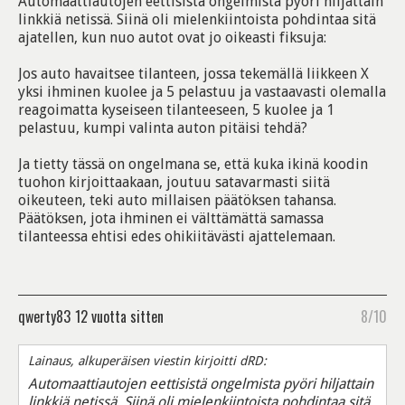
Automaattiautojen eettisistä ongelmista pyöri hiljattain
linkkiä netissä. Siinä oli mielenkiintoista pohdintaa sitä
ajatellen, kun nuo autot ovat jo oikeasti fiksuja:
Jos auto havaitsee tilanteen, jossa tekemällä liikkeen X
yksi ihminen kuolee ja 5 pelastuu ja vastaavasti olemalla
reagoimatta kyseiseen tilanteeseen, 5 kuolee ja 1
pelastuu, kumpi valinta auton pitäisi tehdä?
Ja tietty tässä on ongelmana se, että kuka ikinä koodin
tuohon kirjoittaakaan, joutuu satavarmasti siitä
oikeuteen, teki auto millaisen päätöksen tahansa.
Päätöksen, jota ihminen ei välttämättä samassa
tilanteessa ehtisi edes ohikiitävästi ajattelemaan.
qwerty83
12 vuotta sitten
8/10
Lainaus, alkuperäisen viestin kirjoitti dRD:
Automaattiautojen eettisistä ongelmista pyöri hiljattain
linkkiä netissä. Siinä oli mielenkiintoista pohdintaa sitä