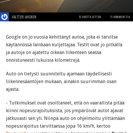
VALTTERI AHONEN
12 VUOTTA SITTEN
11 KOMMENTTIA
Google on jo vuosia kehittänyt autoa, joka ei tarvitse
käytännössä lainkaan kuljettajaa. Testit ovat jo pitkällä
ja autoja on ajatettu oikean liikenteen seassa
onnistuneesti lukuisia kilometrejä.
Auto on tietysti suunniteltu ajamaan täydellisesti
liikennesääntöjen mukaan, ainakin suurimman osan
ajasta.
- Tutkimukset ovat osoittaneet, että on vaarallista pitää
kiinni nopeusrajoituksista, jos ympäröivät autot ajavat
jatkuvasti sen yli. Niinpä auto on ohjelmoitu ylittämään
nopeusrajoitus tarvittaessa jopa 16 km/h, kertoo