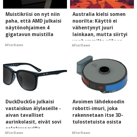
Muistikriisi on nyt niin
Australia kielsi somen
paha, että AMD julkaisi
nuorilta: Käyttö ei
näytönohjaimen 4
vähentynyt juuri
gigatavun muistilla
lainkaan, mutta siirtyi
vanhemmilta piiloon
AfterDawn
AfterDawn
DuckDuckGo julkaisi
Avoimen lähdekoodin
vastaiskun älylaseille -
robotti-imuri, joka
aivan tavalliset
rakennetaan itse 3D-
aurinkolasit, eivät sovi
tulostetuista osista
salakuvaaville
AfterDawn
AfterDawn
hyypiöille