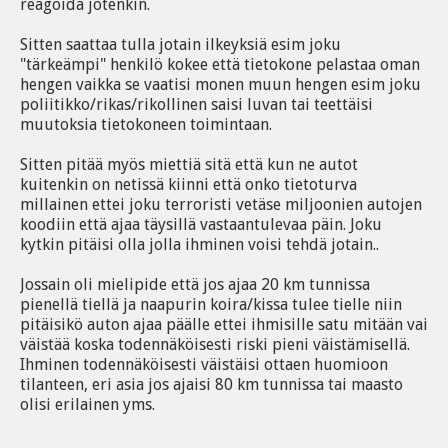
reagoida jotenkin.
Sitten saattaa tulla jotain ilkeyksiä esim joku
"tärkeämpi" henkilö kokee että tietokone pelastaa oman
hengen vaikka se vaatisi monen muun hengen esim joku
poliitikko/rikas/rikollinen saisi luvan tai teettäisi
muutoksia tietokoneen toimintaan.
Sitten pitää myös miettiä sitä että kun ne autot
kuitenkin on netissä kiinni että onko tietoturva
millainen ettei joku terroristi vetäse miljoonien autojen
koodiin että ajaa täysillä vastaantulevaa päin. Joku
kytkin pitäisi olla jolla ihminen voisi tehdä jotain..
Jossain oli mielipide että jos ajaa 20 km tunnissa
pienellä tiellä ja naapurin koira/kissa tulee tielle niin
pitäisikö auton ajaa päälle ettei ihmisille satu mitään vai
väistää koska todennäköisesti riski pieni väistämisellä.
Ihminen todennäköisesti väistäisi ottaen huomioon
tilanteen, eri asia jos ajaisi 80 km tunnissa tai maasto
olisi erilainen yms.