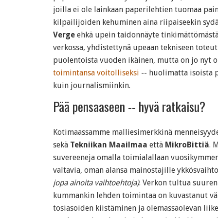
joilla ei ole lainkaan paperilehtien tuomaa pain
kilpailijoiden kehuminen aina riipaiseekin syd
Verge
ehkä upein taidonnäyte tinkimättömästä
verkossa, yhdistettynä upeaan tekniseen toteut
puolentoista vuoden ikäinen, mutta on jo nyt
toimintansa voitolliseksi
-- huolimatta isoista 
kuin journalismiinkin.
Pää pensaaseen -- hyvä ratkaisu?
Kotimaassamme malliesimerkkinä menneisyyde
sekä
Tekniikan Maailmaa
että
MikroBittiä
. 
suvereeneja omalla toimialallaan vuosikymmen
valtavia, oman alansa mainostajille ykkösvai
jopa ainoita vaihtoehtoja)
. Verkon tultua suuren
kummankin lehden toimintaa on kuvastanut vä
tosiasoiden kiistäminen ja olemassaolevan liik