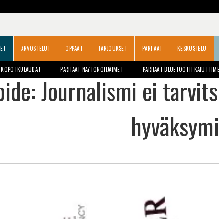
SET
ARVOSTELUT
OPPAAT
TARJOUKSET
PARHAAT
KESKUSTELU
HKÖPOTKULAUDAT
PARHAAT NÄYTÖNOHJAIMET
PARHAAT BLUETOOTH-KAIUTTIM
pide: Journalismi ei tarvi
hyväksymi