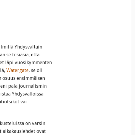
lmillä Yhdysvaltain
 se tosiasia, että
leet läpi vuosikymmenten
lä,
Watergate
, se oli
n osuus ensimmäisen
ieni pala journalismin
staa Yhdysvalloissa
iotsikot vai
kusteluissa on varsin
 aikakauslehdet ovat