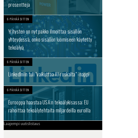
prosentteja
6 PÄIVÄÄ SITTEN
Yritysten on nyt pakko ilmoittaa sisällön
yhteydessä, onko sisällön luomiseen käytetty
tekoälyä
6 PÄIVÄÄ SITTEN
LinkedIniin tuli "vaikuttaa AI-roskalta" -nappi
6 PÄIVÄÄ SITTEN
Eurooppa haastaa USA:n tekoälykisassa: EU
rahoittaa tekoälytehtaita miljardeilla euroilla
Laajempi uutislistaus