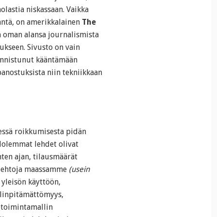
olastia niskassaan. Vaikka
äntä, on amerikkalainen
The
 oman alansa journalismista
ukseen. Sivusto on vain
 onnistunut kääntämään
panostuksista niin tekniikkaan
ssä roikkumisesta pidän
Molemmat lehdet olivat
ten ajan, tilausmäärät
htoehtoja maassamme
(usein
 yleisön käyttöön,
linpitämättömyys,
etoimintamallin