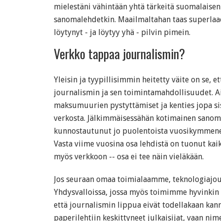
mielestäni vähintään yhtä tärkeitä suomalaisen
sanomalehdetkin. Maailmaltahan taas superlaa
löytynyt - ja löytyy yhä - pilvin pimein.
Verkko tappaa journalismin?
Yleisin ja tyypillisimmin heitetty väite on se, 
journalismin ja sen toimintamahdollisuudet. 
maksumuurien pystyttämiset ja kenties jopa si
verkosta. Jälkimmäisessähän kotimainen sanom
kunnostautunut jo puolentoista vuosikymmenen
Vasta viime vuosina osa lehdistä on tuonut kai
myös verkkoon -- osa ei tee näin vieläkään.
Jos seuraan omaa toimialaamme, teknologiajour
Yhdysvalloissa, jossa myös toimimme hyvinkin ak
että journalismin lippua eivät todellakaan kan
paperilehtiin keskittyneet julkaisijat, vaan n