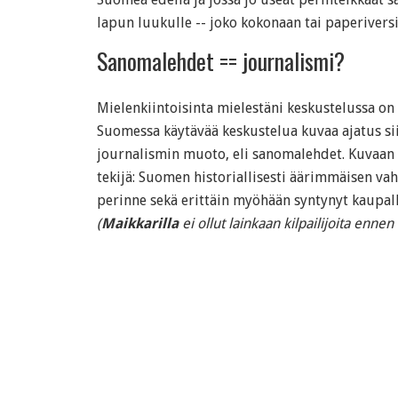
lapun luukulle -- joko kokonaan tai paperiversi
Sanomalehdet == journalismi?
Mielenkiintoisinta mielestäni keskustelussa on 
Suomessa käytävää keskustelua kuvaa ajatus siit
journalismin muoto, eli sanomalehdet. Kuvaan 
tekijä: Suomen historiallisesti äärimmäisen va
perinne sekä erittäin myöhään syntynyt kaupall
(
Maikkarilla
ei ollut lainkaan kilpailijoita enne