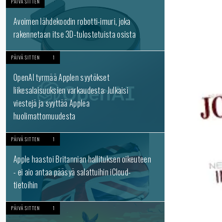
PÄIVÄ SITTEN
Avoimen lähdekoodin robotti-imuri, joka
rakennetaan itse 3D-tulostetuista osista
PÄIVÄ SITTEN
1
OpenAI tyrmää Applen syytökset
liikesalaisuuksien varkaudesta: Julkaisi
viestejä ja syyttää Applea
huolimattomuudesta
PÄIVÄ SITTEN
1
Apple haastoi Britannian hallituksen oikeuteen
- ei aio antaa pääsyä salattuihin iCloud-
tietoihin
PÄIVÄ SITTEN
1