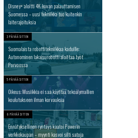
Disney+ aloitti 4K-kuvan palauttamisen
Suomessa – uusi tekniikka tuo kuitenkin
laiterajoituksia
3 PÄIVÄÄ SITTEN
Suomalaista robottitekniikkaa kaduille:
Autonominen lakaisurobotti aloittaa työt
Porvoossa
5 PÄIVÄÄ SITTEN
Oikeus: Musiikkia ei saa käyttää tekoälymallien
koulutukseen ilman korvauksia
6 PÄIVÄÄ SITTEN
Ennätyksellinen ryntäys kaatoi Powerin
verkkokaupan – myynti kasvoi silti satoja