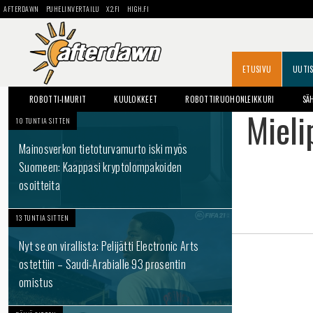
AFTERDAWN
PUHELINVERTAILU
X2.FI
HIGH.FI
ETUSIVU
UUTI
ROBOTTI-IMURIT
KUULOKKEET
ROBOTTIRUOHONLEIKKURI
SÄ
Mieli
10 TUNTIA SITTEN
Mainosverkon tietoturvamurto iski myös
Suomeen: Kaappasi kryptolompakoiden
osoitteita
13 TUNTIA SITTEN
Nyt se on virallista: Pelijätti Electronic Arts
ostettiin – Saudi-Arabialle 93 prosentin
omistus