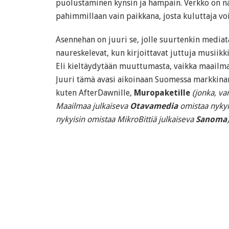
puolustaminen kynsin ja hampain. Verkko on nä
pahimmillaan vain paikkana, josta kuluttaja voi 
Asennehan on juuri se, jolle suurtenkin mediat
naureskelevat, kun kirjoittavat juttuja musiikk
Eli kieltäydytään muuttumasta, vaikka maailm
Juuri tämä avasi aikoinaan Suomessa markkinara
kuten AfterDawnille,
Muropaketille
(jonka, var
Maailmaa julkaiseva
Otavamedia
omistaa nykyi
nykyisin omistaa MikroBittiä julkaiseva
Sanoma