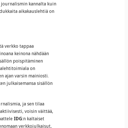
 journalismin kannalta kuin
dukkaita aikakauslehtiä on
että verkko tappaa
Ainoana keinona nähdään
sällön poispitäminen
alehtitoimiala on
 ajan varsin mainiosti.
ken julkaisemansa sisällön
nalismia, ja sen tilaa
tiivisesti, voisin väittää,
nattele
IDG
:n kaltaiset
imenomaan verkkojulkaisut,