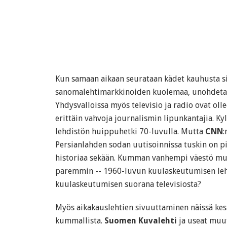
Kun samaan aikaan seurataan kädet kauhusta si
sanomalehtimarkkinoiden kuolemaa, unohdetaan
Yhdysvalloissa myös televisio ja radio ovat ol
erittäin vahvoja journalismin lipunkantajia. Kyl
lehdistön huippuhetki 70-luvulla. Mutta
CNN
:
Persianlahden sodan uutisoinnissa tuskin on p
historiaa sekään. Kumman vanhempi väestö mui
paremmin -- 1960-luvun kuulaskeutumisen leht
kuulaskeutumisen suorana televisiosta?
Myös aikakauslehtien sivuuttaminen näissä kes
kummallista.
Suomen Kuvalehti
ja useat muut