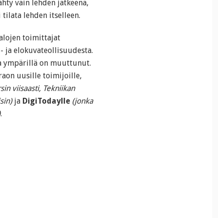
hty vain lehden jatkeena,
tilata lehden itselleen.
alojen toimittajat
i- ja elokuvateollisuudesta.
a ympärillä on muuttunut.
on uusille toimijoille,
sin viisaasti, Tekniikan
sin)
ja
DigiTodaylle
(jonka
)
.