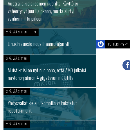
Australia kielsi somen nuorilta: Käyttö ei
vähentynyt juuri lainkaan, mutta siirtyi
vanhemmilta piiloon
2 PÄIVÄÄ SITTEN
3
Linuxin suosio nousi haamurajan yli
PETTERI PYYNY
2 PÄIVÄÄ SITTEN
Muistikriisi on nyt niin paha, että AMD julkaisi
näytönohjaimen 4 gigatavun muistilla
2 PÄIVÄÄ SITTEN
Yhdysvallat kielsi ulkomailla valmistetut
robotti-imurit
2 PÄIVÄÄ SITTEN