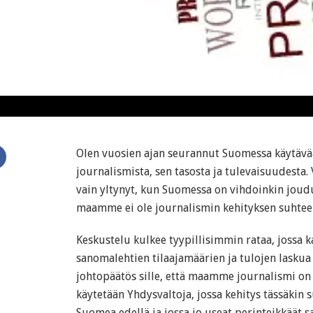
Olen vuosien ajan seurannut Suomessa käytävää,
journalismista, sen tasosta ja tulevaisuudesta.
vain yltynyt, kun Suomessa on vihdoinkin joud
maamme ei ole journalismin kehityksen suhteen
Keskustelu kulkee tyypillisimmin rataa, jossa ka
sanomalehtien tilaajamäärien ja tulojen laskua
johtopäätös sille, että maamme journalismi on
käytetään Yhdysvaltoja, jossa kehitys tässäkin s
Suomea edellä ja jossa jo useat perinteikkäät 