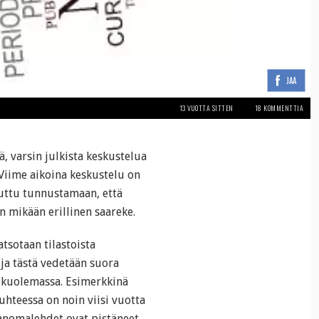
JAA
13 VUOTTA SITTEN
18 KOMMENTTIA
 varsin julkista keskustelua
 Viime aikoina keskustelu on
uttu tunnustamaan, että
 mikään erillinen saareke.
tsotaan tilastoista
 ja tästä vedetään suora
 kuolemassa. Esimerkkinä
uhteessa on noin viisi vuotta
sanomalehdet ovat pistäneet