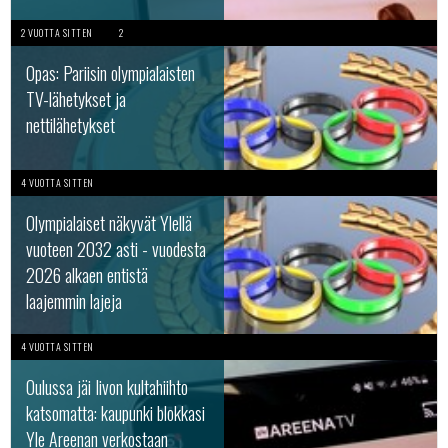
2 VUOTTA SITTEN
2
Opas: Pariisin olympialaisten
TV-lähetykset ja
nettilähetykset
4 VUOTTA SITTEN
Olympialaiset näkyvät Ylellä
vuoteen 2032 asti - vuodesta
2026 alkaen entistä
laajemmin lajeja
4 VUOTTA SITTEN
Oulussa jäi Iivon kultahiihto
katsomatta: kaupunki blokkasi
Yle Areenan verkostaan