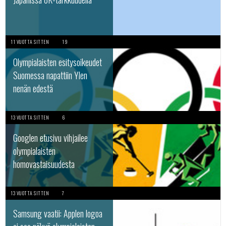
11 VUOTTA SITTEN
19
Olympialaisten esitysoikeudet
Suomessa napattiin Ylen
nenän edestä
13 VUOTTA SITTEN
6
Googlen etusivu vihjailee
olympialaisten
homovastaisuudesta
13 VUOTTA SITTEN
7
Samsung vaatii: Applen logoa