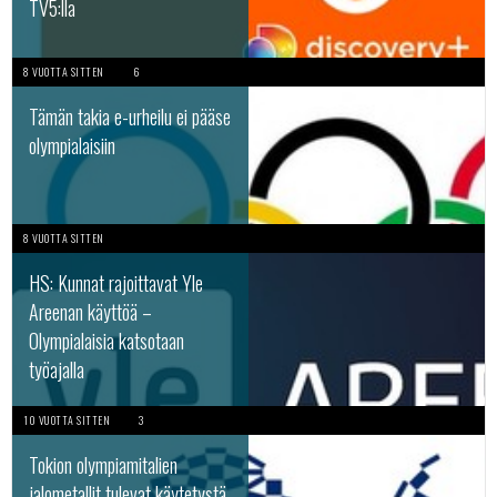
TV5:lla
8 VUOTTA SITTEN
6
Tämän takia e-urheilu ei pääse
olympialaisiin
8 VUOTTA SITTEN
HS: Kunnat rajoittavat Yle
Areenan käyttöä –
Olympialaisia katsotaan
työajalla
10 VUOTTA SITTEN
3
Tokion olympiamitalien
jalometallit tulevat käytetystä