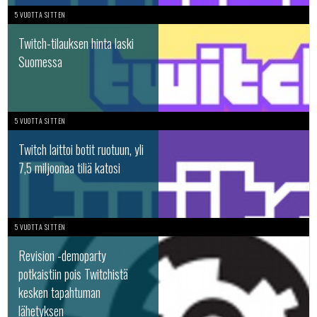
5 VUOTTA SITTEN
Twitch-tilauksen hinta laski
Suomessa
5 VUOTTA SITTEN
Twitch laittoi botit ruotuun, yli
7,5 miljoonaa tiliä katosi
5 VUOTTA SITTEN
Revision -demoparty
potkaistiin pois Twitchistä
kesken tapahtuman
lähetyksen