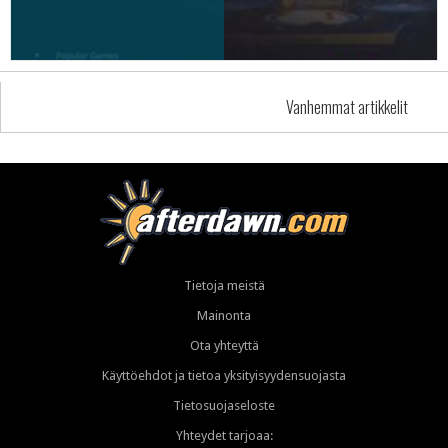
Vanhemmat artikkelit
Tietoja meistä
Mainonta
Ota yhteyttä
Käyttöehdot ja tietoa yksityisyydensuojasta
Tietosuojaseloste
Yhteydet tarjoaa: