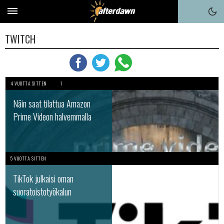
TWITCH
4 VUOTTA SITTEN
1
Näin saat tilattua Amazon
Prime Videon halvemmalla
5 VUOTTA SITTEN
TikTok julkaisi oman
suoratoistotyökalun