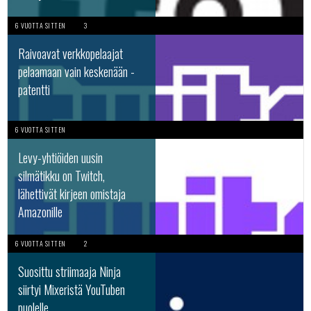
6 VUOTTA SITTEN
3
Raivoavat verkkopelaajat
pelaamaan vain keskenään -
patentti
6 VUOTTA SITTEN
Levy-yhtiöiden uusin
silmätikku on Twitch,
lähettivät kirjeen omistaja
Amazonille
6 VUOTTA SITTEN
2
Suosittu striimaaja Ninja
siirtyi Mixeristä YouTuben
puolelle