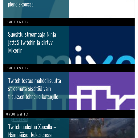
pienoiskoossa
7 VUOTTA SITTEN
Suosittu streamaaja Ninja
jättää Twitchin ja siirtyy
Mixeriin
7 VUOTTA SITTEN
Twitch testaa mahdollisuutta
streamata sisältöä vain
tilauksen tehneille katsojille
8 VUOTTA SITTEN
Twitch uudistuu Xboxilla –
Näin pääset kokeilemaan