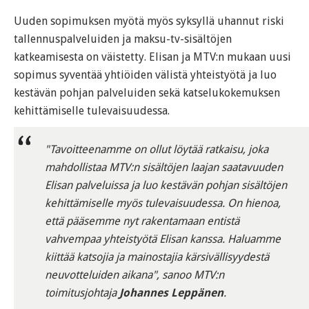
Uuden sopimuksen myötä myös syksyllä uhannut riski
tallennuspalveluiden ja maksu-tv-sisältöjen
katkeamisesta on väistetty. Elisan ja MTV:n mukaan uusi
sopimus syventää yhtiöiden välistä yhteistyötä ja luo
kestävän pohjan palveluiden sekä katselukokemuksen
kehittämiselle tulevaisuudessa.
"Tavoitteenamme on ollut löytää ratkaisu, joka
mahdollistaa MTV:n sisältöjen laajan saatavuuden
Elisan palveluissa ja luo kestävän pohjan sisältöjen
kehittämiselle myös tulevaisuudessa. On hienoa,
että pääsemme nyt rakentamaan entistä
vahvempaa yhteistyötä Elisan kanssa. Haluamme
kiittää katsojia ja mainostajia kärsivällisyydestä
neuvotteluiden aikana", sanoo MTV:n
toimitusjohtaja
Johannes Leppänen
.