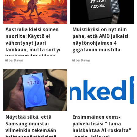
Australia kielsi somen
Muistikriisi on nyt niin
nuorilta: Käyttö ei
paha, että AMD julkaisi
vähentynyt juuri
näytönohjaimen 4
lainkaan, mutta siirtyi
gigatavun muistilla
vanhemmilta piiloon
AfterDawn
AfterDawn
Näyttää siltä, että
Ensimmäinen eoms-
Samsung onnistui
palvelu lisäsi "Tämä
viimeinkin tekemään
haiskahtaa AI-roskalta"