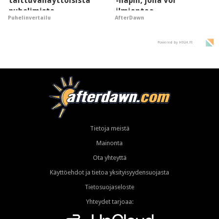
taittuvanäyttöisistä
-napin, jolla voi
puhelimista
ilmiantaa
Puhelinvertailu
AfterDawn
supersuosittuja
tekoälytauhkan
Powered by HIGH.FI
Tietoja meistä
Mainonta
Ota yhteyttä
Käyttöehdot ja tietoa yksityisyydensuojasta
Tietosuojaseloste
Yhteydet tarjoaa: