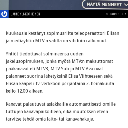
JANNE YLI-KORHONEN
KUUKAUSI SITTEN
Kuukausia kestänyt sopimusriita teleoperaattori Elisan
ja mediayhtiö MTV:n välillä on vihdoin ratkennut.
Yhtiöt tiedottavat solmineensa uuden
jakelusopimuksen, jonka myötä MTV:n maksuttomat
pääkanavat eli MTV3, MTV Sub ja MTV Ava ovat
palanneet suorina lähetyksinä Elisa Viihteeseen sekä
Elisan kaapeli-tv-verkkoon perjantaina 3. heinäkuuta
kello 12.00 alkaen.
Kanavat palautuvat asiakkaille automaattisesti omille
tuttujen kanavapaikoilleen, eikä muutoksen eteen
tarvitse tehdä omia laite- tai kanavahakuja.