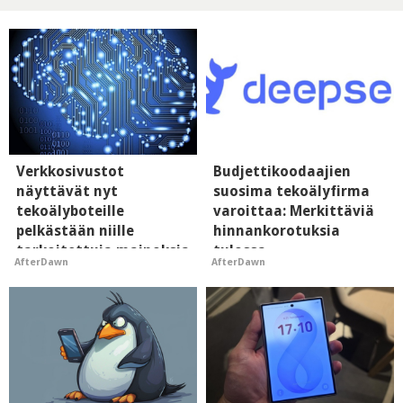
Verkkosivustot
Budjettikoodaajien
näyttävät nyt
suosima tekoälyfirma
tekoälyboteille
varoittaa: Merkittäviä
pelkästään niille
hinnankorotuksia
tarkoitettuja mainoksia
tulossa
AfterDawn
AfterDawn
- vaikuttaa tekoälyn
mielikuvaan brändistä