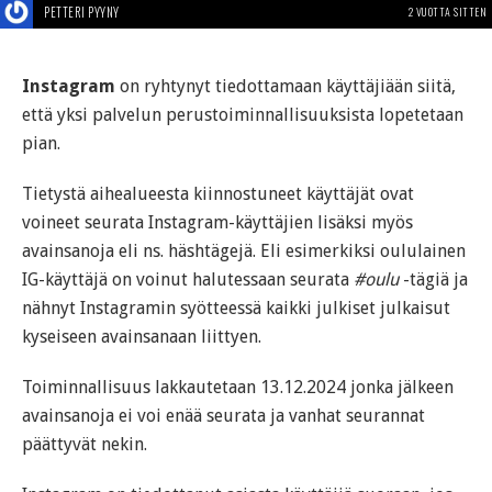
PETTERI PYYNY
2 VUOTTA SITTEN
Instagram
on ryhtynyt tiedottamaan käyttäjiään siitä,
että yksi palvelun perustoiminnallisuuksista lopetetaan
pian.
Tietystä aihealueesta kiinnostuneet käyttäjät ovat
voineet seurata Instagram-käyttäjien lisäksi myös
avainsanoja eli ns. häshtägejä. Eli esimerkiksi oululainen
IG-käyttäjä on voinut halutessaan seurata
#oulu
-tägiä ja
nähnyt Instagramin syötteessä kaikki julkiset julkaisut
kyseiseen avainsanaan liittyen.
Toiminnallisuus lakkautetaan 13.12.2024 jonka jälkeen
avainsanoja ei voi enää seurata ja vanhat seurannat
päättyvät nekin.