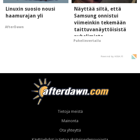
Linuxin suosio nousi
Näyttää siltä, että
haamurajan yli
Samsung onnistui
viimeinkin tekemään
AfterDawn
taittuvanäyttöisistä
puhelimista
Puhelinvertailu
supersuosittuja
Powered by HIGH.FI
Tietoja meistä
Mainonta
Ota yhteyttä
Käyttöehdot ja tietoa yksityisyydensuojasta