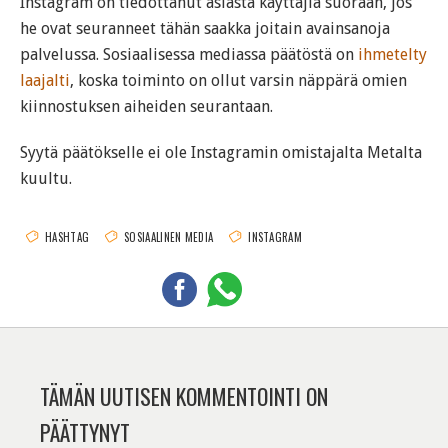
Instagram on tiedottanut asiasta käyttäjiä suoraan, jos
he ovat seuranneet tähän saakka joitain avainsanoja
palvelussa. Sosiaalisessa mediassa päätöstä on
ihmetelty
laajalti
, koska toiminto on ollut varsin näppärä omien
kiinnostuksen aiheiden seurantaan.
Syytä päätökselle ei ole Instagramin omistajalta Metalta
kuultu.
HASHTAG
SOSIAALINEN MEDIA
INSTAGRAM
TÄMÄN UUTISEN KOMMENTOINTI ON
PÄÄTTYNYT