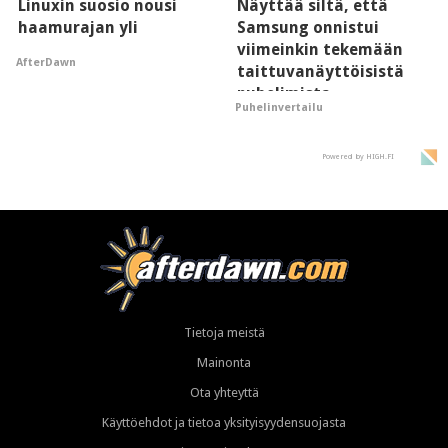
Linuxin suosio nousi
Näyttää siltä, että
haamurajan yli
Samsung onnistui
viimeinkin tekemään
AfterDawn
taittuvanäyttöisistä
puhelimista
Puhelinvertailu
supersuosittuja
Powered by HIGH.FI
Tietoja meistä
Mainonta
Ota yhteyttä
Käyttöehdot ja tietoa yksityisyydensuojasta