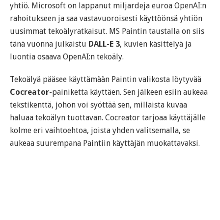
yhtiö. Microsoft on lappanut miljardeja euroa OpenAI:n
rahoitukseen ja saa vastavuoroisesti käyttöönsä yhtiön
uusimmat tekoälyratkaisut. MS Paintin taustalla on siis
tänä vuonna julkaistu
DALL-E 3
, kuvien käsittelyä ja
luontia osaava OpenAI:n tekoäly.
Tekoälyä pääsee käyttämään Paintin valikosta löytyvää
Cocreator
-painiketta käyttäen. Sen jälkeen esiin aukeaa
tekstikenttä, johon voi syöttää sen, millaista kuvaa
haluaa tekoälyn tuottavan. Cocreator tarjoaa käyttäjälle
kolme eri vaihtoehtoa, joista yhden valitsemalla, se
aukeaa suurempana Paintiin käyttäjän muokattavaksi.