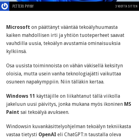
PETTERI PYYNY
3 VUOTTA SITTEN
Microsoft
on päättänyt vääntää tekoälyhuumasta
kaiken mahdollisen irti ja yhtiön tuoteperheet saavat
vauhdilla uusia, tekoälyn avustamia ominaisuuksia
kylkiinsä.
Osa uusista toiminnoista on vähän väkisellä keksityn
oloisia, mutta usein vanha teknologiajätti vaikuttaa
osuneen napakymppiin. Niin tälläkin kertaa.
Windows 11
käyttäjille on liikahtanut tällä viikolla
jakeluun uusi päivitys, jonka mukana myös ikoninen
MS
Paint
sai tekoälyä avukseen.
Windowsin kuvankäsittelyohjelman tekoälyn tekniikasta
vastaa tietysti
OpenAI
eli ChatGPT:n taustalla oleva