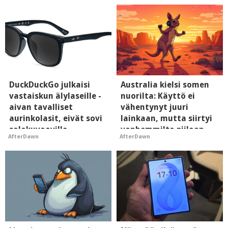
DuckDuckGo julkaisi
Australia kielsi somen
vastaiskun älylaseille -
nuorilta: Käyttö ei
aivan tavalliset
vähentynyt juuri
aurinkolasit, eivät sovi
lainkaan, mutta siirtyi
salakuvaaville
vanhemmilta piiloon
AfterDawn
AfterDawn
hyypiöille