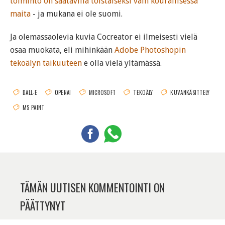
toiminto on saatavilla toistaiseksi vain kourallisessa
maita
- ja mukana ei ole suomi.
Ja olemassaolevia kuvia Cocreator ei ilmeisesti vielä
osaa muokata, eli mihinkään
Adobe Photoshopin
tekoälyn taikuuteen
e olla vielä yltämässä.
DALL-E
OPENAI
MICROSOFT
TEKOÄLY
KUVANKÄSITTELY
MS PAINT
TÄMÄN UUTISEN KOMMENTOINTI ON
PÄÄTTYNYT