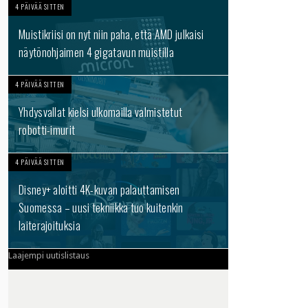
4 PÄIVÄÄ SITTEN
Muistikriisi on nyt niin paha, että AMD julkaisi
näytönohjaimen 4 gigatavun muistilla
4 PÄIVÄÄ SITTEN
Yhdysvallat kielsi ulkomailla valmistetut
robotti-imurit
4 PÄIVÄÄ SITTEN
Disney+ aloitti 4K-kuvan palauttamisen
Suomessa – uusi tekniikka tuo kuitenkin
laiterajoituksia
Laajempi uutislistaus