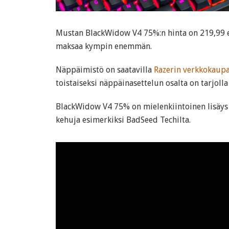
Mustan BlackWidow V4 75%:n hinta on 219,99 e
maksaa kympin enemmän.
Näppäimistö on saatavilla
Razerin verkkokaupa
toistaiseksi näppäinasettelun osalta on tarjolla 
BlackWidow V4 75% on mielenkiintoinen lisäys R
kehuja esimerkiksi BadSeed Techilta.