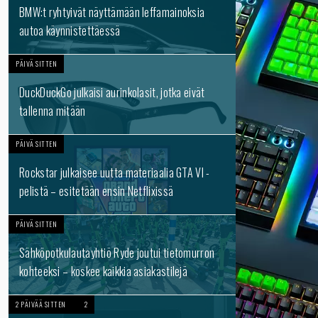
BMW:t ryhtyivät näyttämään leffamainoksia
autoa käynnistettäessä
PÄIVÄ SITTEN
DuckDuckGo julkaisi aurinkolasit, jotka eivät
tallenna mitään
PÄIVÄ SITTEN
Rockstar julkaisee uutta materiaalia GTA VI -
pelistä – esitetään ensin Netflixissä
PÄIVÄ SITTEN
Sähköpotkulautayhtiö Ryde joutui tietomurron
kohteeksi – koskee kaikkia asiakastilejä
2 PÄIVÄÄ SITTEN
2