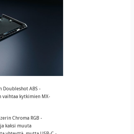
n Doubleshot ABS -
n vaihtaa kytkimien MX-
Razerin Chroma RGB -
 ja kaksi muuta
ta yhteyttä, mutta USB-C -