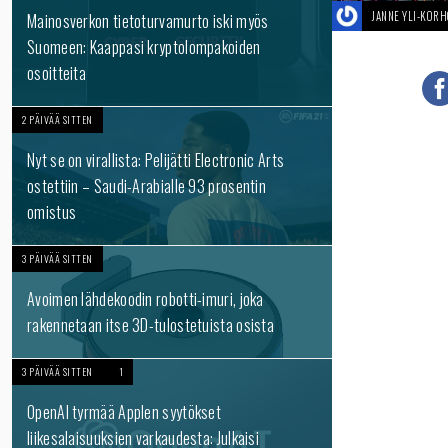
JANNE YLI-KOR
Mainosverkon tietoturvamurto iski myös
Suomeen: Kaappasi kryptolompakoiden
osoitteita
2 PÄIVÄÄ SITTEN
Nyt se on virallista: Pelijätti Electronic Arts
ostettiin – Saudi-Arabialle 93 prosentin
omistus
3 PÄIVÄÄ SITTEN
Avoimen lähdekoodin robotti-imuri, joka
rakennetaan itse 3D-tulostetuista osista
3 PÄIVÄÄ SITTEN
1
OpenAI tyrmää Applen syytökset
liikesalaisuuksien varkaudesta: Julkaisi