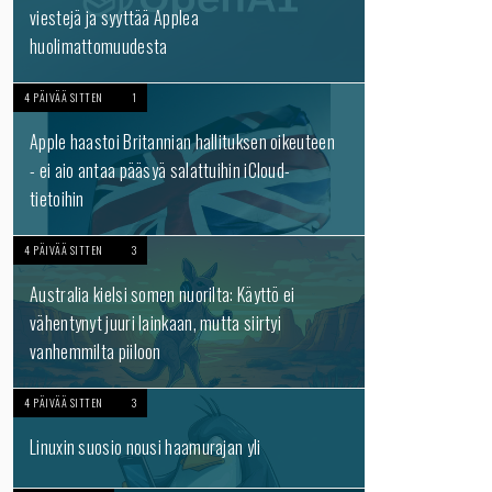
viestejä ja syyttää Applea
huolimattomuudesta
4 PÄIVÄÄ SITTEN
1
Apple haastoi Britannian hallituksen oikeuteen
- ei aio antaa pääsyä salattuihin iCloud-
tietoihin
4 PÄIVÄÄ SITTEN
3
Australia kielsi somen nuorilta: Käyttö ei
vähentynyt juuri lainkaan, mutta siirtyi
vanhemmilta piiloon
4 PÄIVÄÄ SITTEN
3
Linuxin suosio nousi haamurajan yli