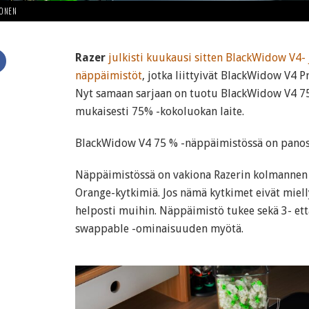
HONEN
Razer
julkisti kuukausi sitten BlackWidow V4-
näppäimistöt
, jotka liittyivät BlackWidow V4 
Nyt samaan sarjaan on tuotu BlackWidow V4 75
mukaisesti 75% -kokoluokan laite.
BlackWidow V4 75 % -näppäimistössä on panost
Näppäimistössä on vakiona Razerin kolmannen 
Orange-kytkimiä. Jos nämä kytkimet eivät mielly
helposti muihin. Näppäimistö tukee sekä 3- ett
swappable -ominaisuuden myötä.