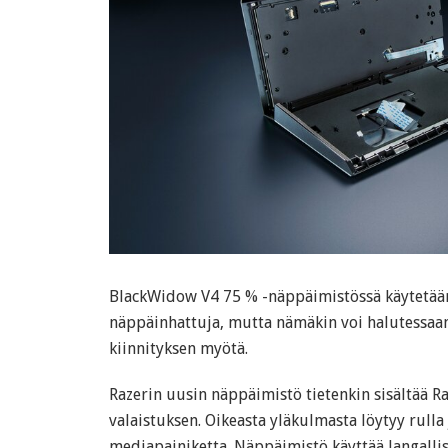
BlackWidow V4 75 % -näppäimistössä käytetää
näppäinhattuja, mutta nämäkin voi halutessaa
kiinnityksen myötä.
Razerin uusin näppäimistö tietenkin sisältää 
valaistuksen. Oikeasta yläkulmasta löytyy rulla
mediapainiketta. Näppäimistö käyttää langallis