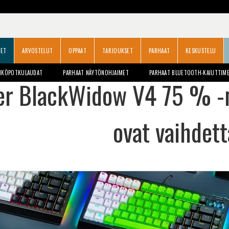
SET
ARVOSTELUT
OPPAAT
TARJOUKSET
PARHAAT
KESKUSTELU
HKÖPOTKULAUDAT
PARHAAT NÄYTÖNOHJAIMET
PARHAAT BLUETOOTH-KAIUTTIM
er BlackWidow V4 75 % -
ovat vaihdett