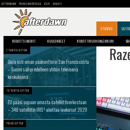
AFTERDAWN
PUHELINVERTAILU
X2.FI
HIGH.FI
ETUSIVU
UUTI
ROBOTTI-IMURIT
KUULOKKEET
ROBOTTIRUOHONLEIKKURI
SÄ
Raz
7 TUNTIA SITTEN
Oura osti oman pääkonttorin San Franciscosta
– Suomi säilyy edelleen yhtiön teknisenä
keskuksena
10 TUNTIA SITTEN
EU pääsi sopuun omasta satelliittiverkostaan
– 348 satelliitin IRIS² aloittaa laukaisut 2029
PÄIVÄ SITTEN