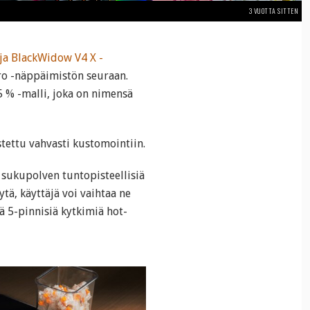
3 VUOTTA SITTEN
 ja BlackWidow V4 X -
Pro -näppäimistön seuraan.
 % -malli, joka on nimensä
ettu vahvasti kustomointiin.
sukupolven tuntopisteellisiä
tä, käyttäjä voi vaihtaa ne
ä 5-pinnisiä kytkimiä hot-