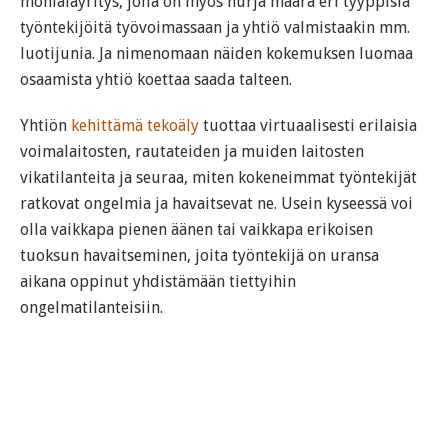
monialayritys, jolla on myös hurja määrä eri tyyppisiä
työntekijöitä työvoimassaan ja yhtiö valmistaakin mm.
luotijunia. Ja nimenomaan näiden kokemuksen luomaa
osaamista yhtiö koettaa saada talteen.
Yhtiön
kehittämä tekoäly
tuottaa virtuaalisesti erilaisia
voimalaitosten, rautateiden ja muiden laitosten
vikatilanteita ja seuraa, miten kokeneimmat työntekijät
ratkovat ongelmia ja havaitsevat ne. Usein kyseessä voi
olla vaikkapa pienen äänen tai vaikkapa erikoisen
tuoksun havaitseminen, joita työntekijä on uransa
aikana oppinut yhdistämään tiettyihin
ongelmatilanteisiin.