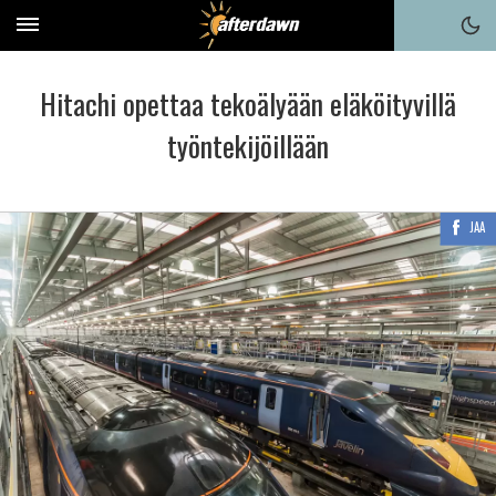
Hitachi opettaa tekoälyään eläköityvillä
työntekijöillään
JAA