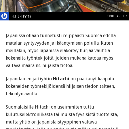
PETTERI PYYNY
3 VUOTTA SITTEN
Japanissa ollaan tunnetusti reippaasti Suomea edellä
matalan syntyvyyden ja ikääntymisen polulla. Kuten
meilläkin, myös Japanissa eläköityy hurjaa vauhtia
kokeneita työntekijöitä, joiden mukana katoaa myös
valtava määrä ns. hiljaista tietoa.
Japanilainen jättiyhtiö
Hitachi
on päättänyt kaapata
kokeneiden työntekijöidensä hiljaisen tiedon talteen,
tekoälyn avulla.
Suomalaisille Hitachi on useimmiten tuttu
kulutuselektroniikasta tai muista fyysisistä tuotteista,
mutta yhtiö on japanislaistyyppinen valtava