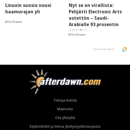
Linuxin suosio nousi
Nyt se on virallista:
haamurajan yli
Pelijätti Electronic Arts
ostettiin – Saudi-
AfterDawn
Arabialle 93 prosentin
omistus
AfterDawn
Powered by HIGH.FI
Tietoja meistä
Mainonta
Ota yhteyttä
Käyttöehdot ja tietoa yksityisyydensuojasta