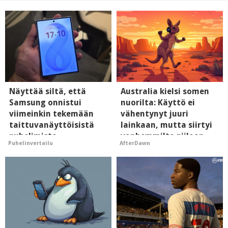
Näyttää siltä, että
Australia kielsi somen
Samsung onnistui
nuorilta: Käyttö ei
viimeinkin tekemään
vähentynyt juuri
taittuvanäyttöisistä
lainkaan, mutta siirtyi
puhelimista
vanhemmilta piiloon
Puhelinvertailu
AfterDawn
supersuosittuja