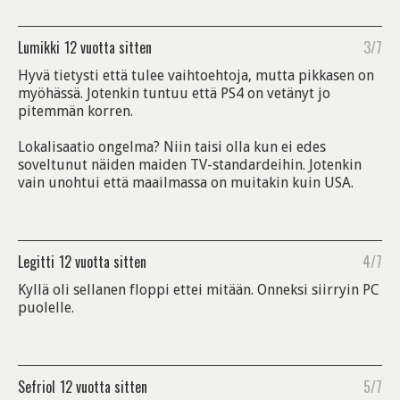
Lumikki
12 vuotta sitten
3/7
Hyvä tietysti että tulee vaihtoehtoja, mutta pikkasen on
myöhässä. Jotenkin tuntuu että PS4 on vetänyt jo
pitemmän korren.
Lokalisaatio ongelma? Niin taisi olla kun ei edes
soveltunut näiden maiden TV-standardeihin. Jotenkin
vain unohtui että maailmassa on muitakin kuin USA.
Legitti
12 vuotta sitten
4/7
Kyllä oli sellanen floppi ettei mitään. Onneksi siirryin PC
puolelle.
Sefriol
12 vuotta sitten
5/7