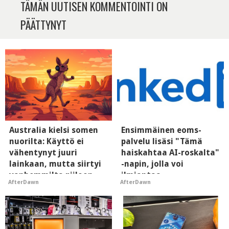
TÄMÄN UUTISEN KOMMENTOINTI ON
PÄÄTTYNYT
Australia kielsi somen
Ensimmäinen eoms-
nuorilta: Käyttö ei
palvelu lisäsi "Tämä
vähentynyt juuri
haiskahtaa AI-roskalta"
lainkaan, mutta siirtyi
-napin, jolla voi
vanhemmilta piiloon
ilmiantaa
AfterDawn
AfterDawn
tekoälytauhkan