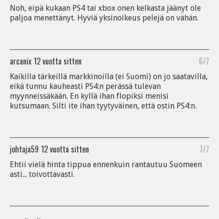
Noh, eipä kukaan PS4 tai xbox onen kelkasta jäänyt ole
paljoa menettänyt. Hyviä yksinoikeus pelejä on vähän.
arcanix
12 vuotta sitten
6/7
Kaikilla tärkeillä markkinoilla (ei Suomi) on jo saatavilla,
eikä tunnu kauheasti PS4:n perässä tulevan
myynneissäkään. En kyllä ihan flopiksi menisi
kutsumaan. Silti ite ihan tyytyväinen, että ostin PS4:n.
johtaja59
12 vuotta sitten
7/7
Ehtii vielä hinta tippua ennenkuin rantautuu Suomeen
asti... toivottavasti.