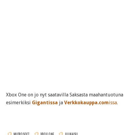
Xbox One on jo nyt saatavilla Saksasta maahantuotuna
esimerkiksi
Gigantissa
ja
Verkkokauppa.com
issa
.
MICROSOFT
XBOX ONE
JULKAISU