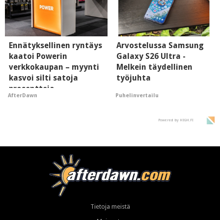
Ennätyksellinen ryntäys
Arvostelussa Samsung
kaatoi Powerin
Galaxy S26 Ultra -
verkkokaupan – myynti
Melkein täydellinen
kasvoi silti satoja
työjuhta
prosentteja
Puhelinvertailu
AfterDawn
Powered by HIGH.FI
Tietoja meistä