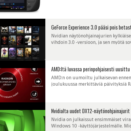
GeForce Experience 3.0 pääsi pois betas
Nvidian näytönohjainajurien kylkiäise
vihdoin 3.0 -versioon, ja sen myötä sov
ohjelmiston käyttöä varten. GeForce Exp
AMD:ltä luvassa perinpohjaisesti uusitt
AMD:n on uumoiltu julkaisevan ennen
joulukuussa merkittäviä päivityksiä 
kyseessä on perinpohjaisempi päivitys
Nvidialta uudet DX12-näytönohjainajurit
Nvidia on julkaissut ensimmäiset vir
Windows 10 -käyttöjärjestelmälle. Mi