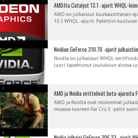
1
AMD:lta Catalyst 13.1 -ajurit WHQL-leim
AMD on julkaissut kuukausittaisen aju
13.1 WHQL -ajurit. Pakettiin kuuluva
suorituskykylisät. Edellisiin WHQL-sert
Nvidian GeForce 310.70 -ajurit julkaist
Nvidia on julkaissut WHQL-sertifioidu
juuri tapahtunut joulukuun alussa jul
edelleen antavan merkittävän suoritusk
1
AMD ja Nvidia virittelivät beta-ajureita F
AMD ja Nvidia ovat molemmat julkaiss
muassa tuoreen Far Cry 3 -pelin suo
Catalyst 12.11 Beta ja Nvidian GeForce
3
Nvidia julkaisi GeForce 306.23 -ajurit W