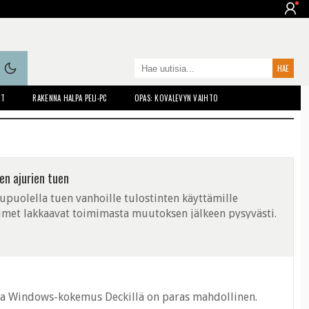
ET
RAKENNA HALPA PELI-PC
OPAS: KOVALEVYN VAIHTO
en ajurien tuen
puolella tuen vanhoille tulostinten käyttämille
timet lakkaavat toimimasta muutoksen jälkeen pysyvästi.
tta Windows-kokemus Deckillä on paras mahdollinen.