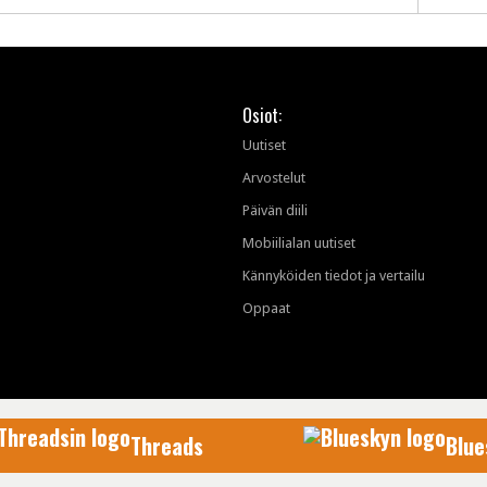
Osiot:
Uutiset
Arvostelut
Päivän diili
Mobiilialan uutiset
Kännyköiden tiedot ja vertailu
Oppaat
Threads
Blue
AfterDawn Oy
© 1999-2026