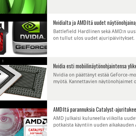
lopulla, mutta se on jo kaikkien saata
Nvidialta ja AMD:ltä uudet näytönohjaina
Battlefield Hardlinen sekä AMD:n uus
on tullut ulos uudet ajuripäivitykse
mukanaan tuen Titan X -näytönohjaimel
1
Nvidia esti mobiilinäytönohjaintensa yli
Nvidia on päättänyt estää GeForce-mo
myötä. Kannettavien näytönohjaimet ov
ylikellottamiseen, mutta tähän asti Nvi
AMD:ltä parannuksia Catalyst-ajurituke
AMD julkaisi kuluneella viikolla uudet
potkaista käyntiin uuden aikakauden 
Näytönohjainvalmistajat tuppaavat jul