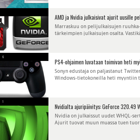
AMD ja Nvidia julkaisivat ajurit uusille pel
Marraskuu on pelijulkaisujen ruuhka-a
tärkeimpien julkaisujen osalta. Vastik
jenkkilässä aukeava Assassin's Creed: 
6
PS4-ohjaimen luvataan toimivan heti my
Sonyn edustaja on paljastanut Twitter
Windows-tietokoneilla heti myyntiin t
1
Nvidialta ajuripäivitys: GeForce 320.49 
Nvidia on julkaissut uudet WHQL-sert
Ajurit tuovat muun muassa tuen tuore
ei ole erityisen suuri. Päivitys korjaa 3