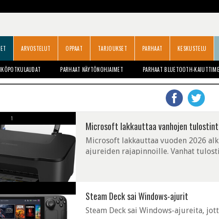
SET
ARVOSTELUT
OPPAAT
TARJOUKSET
PARHAAT
KESKUSTELU
HKÖPOTKULAUDAT
PARHAAT NÄYTÖNOHJAIMET
PARHAAT BLUETOOTH-KAIUTTIM
1
Microsoft lakkauttaa vanhojen tulostint
Microsoft lakkauttaa vuoden 2026 alku
ajureiden rajapinnoille. Vanhat tulos
Steam Deck sai Windows-ajurit
Steam Deck sai Windows-ajureita, jo