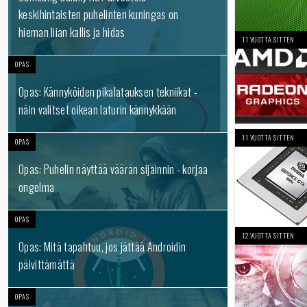
keskihintaisten puhelinten kuningas on
hieman liian kallis ja hidas
11 VUOTTA SITTEN
OPAS
Opas: Kännyköiden pikalatauksen tekniikat -
näin valitset oikean laturin kännykkään
11 VUOTTA SITTEN
OPAS
Opas: Puhelin näyttää väärän sijainnin - korjaa
ongelma
OPAS
12 VUOTTA SITTEN
Opas: Mitä tapahtuu, jos jättää Androidin
päivittämättä
OPAS