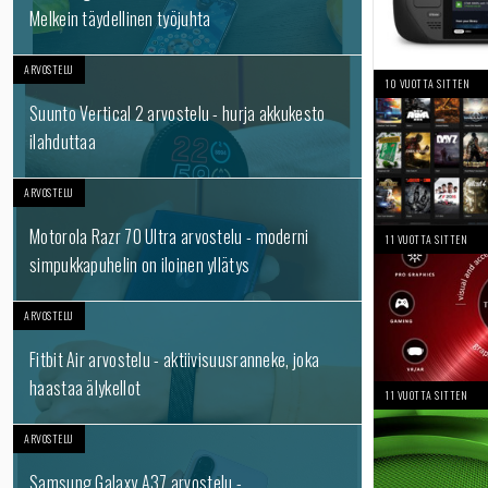
Melkein täydellinen työjuhta
ARVOSTELU
10 VUOTTA SITTEN
Suunto Vertical 2 arvostelu - hurja akkukesto
ilahduttaa
ARVOSTELU
Motorola Razr 70 Ultra arvostelu - moderni
11 VUOTTA SITTEN
simpukkapuhelin on iloinen yllätys
ARVOSTELU
Fitbit Air arvostelu - aktiivisuusranneke, joka
haastaa älykellot
11 VUOTTA SITTEN
ARVOSTELU
Samsung Galaxy A37 arvostelu -