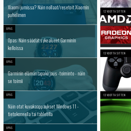
Xiaomi jumissa? Näin nollaat/resetoit Xiaomin
12 VUOTTA SITTEN
puhelimen
OPAS
Opas: Näin säädät sykealueet Garminin
kelloissa
13 VUOTTA SITTEN
OPAS
Garminin elämäntapakirjaus -toiminto - näin
se toimii
OPAS
13 VUOTTA SITTEN
Näin otat kuvakaappaukset Windows 11 -
tietokoneella tai tabletilla
OPAS