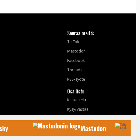
Seuraa meitä:
TikTok
Mastodon
Facebook
Threads
RSS-syöte
Osallistu:
Keskustelu
Kysy/Vastaa
sky
Mastodon