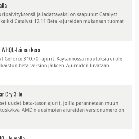
alla
ripäivityksensä ja ladattavaksi on saapunut Catalyst
t kaikki Catalyst 12.11 Beta -ajureiden mukanaan tuomat
ifioituihin ajureihin ...
iin WHQL-leiman kera
t GeForce 310.70 -ajurit. Käytännössä muutoksia ei ole
kaistun beta-version jälkeen. Ajureiden luvataan
ykylisän GeForce-ohjainten omistajille. ...
ar Cry 3:lle
et uudet beta-tason ajurit, joilla parannetaan muun
rituskykyä. AMD:n uusimpien ajureiden versionumero on
 310.70. Molemmat valmistajat ...
HQL-leimalla