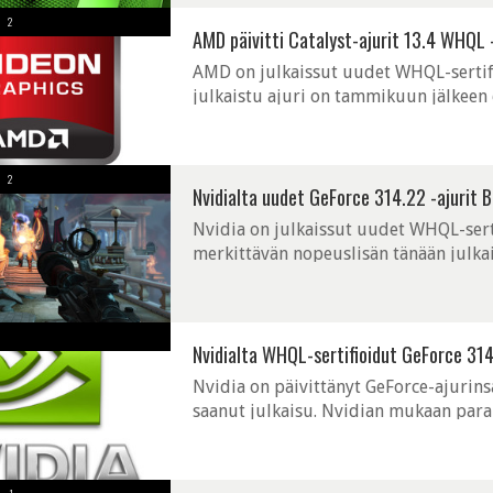
2
AMD päivitti Catalyst-ajurit 13.4 WHQL 
AMD on julkaissut uudet WHQL-sertifi
julkaistu ajuri on tammikuun jälkee
suurelta osin 13.3 Beta -ajuriin. AMD:
2
Nvidialta uudet GeForce 314.22 -ajurit B
Nvidia on julkaissut uudet WHQL-serti
merkittävän nopeuslisän tänään julkai
parannuksia on perinteiseen tapaan luva
Nvidialta WHQL-sertifioidut GeForce 314
Nvidia on päivittänyt GeForce-ajurin
saanut julkaisu. Nvidian mukaan paran
suorituskykyyn. Crysiksen lisäksi suori