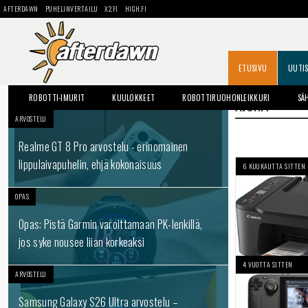
AFTERDAWN
PUHELINVERTAILU
X2.FI
HIGH.FI
ETUSIVU
UUTI
ROBOTTI-IMURIT
KUULOKKEET
ROBOTTIRUOHONLEIKKURI
SÄ
AJURIT
ARVOSTELU
Realme GT 8 Pro arvostelu - erinomainen
lippulaivapuhelin, ehjä kokonaisuus
6 KUUKAUTTA SITTEN
OPAS
Opas: Pistä Garmin varoittamaan PK-lenkillä,
jos syke nousee liian korkeaksi
4 VUOTTA SITTEN
ARVOSTELU
Samsung Galaxy S26 Ultra arvostelu –