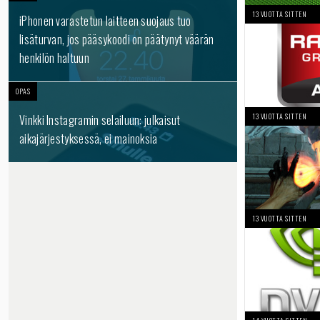
13 VUOTTA SITTEN
iPhonen varastetun laitteen suojaus tuo
lisäturvan, jos pääsykoodi on päätynyt väärän
henkilön haltuun
OPAS
13 VUOTTA SITTEN
Vinkki Instagramin selailuun: julkaisut
aikajärjestyksessä, ei mainoksia
13 VUOTTA SITTEN