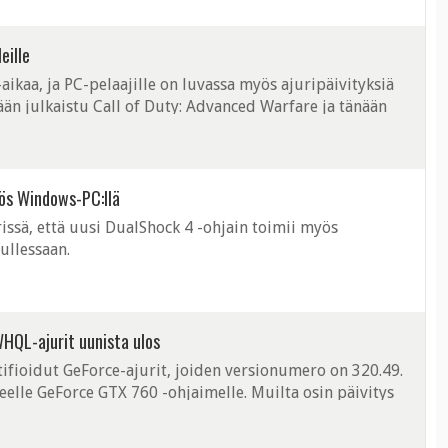
eille
ikaa, ja PC-pelaajille on luvassa myös ajuripäivityksiä
ään julkaistu Call of Duty: Advanced Warfare ja tänään
Unity ovat AMD:n ...
ös Windows-PC:llä
issä, että uusi DualShock 4 -ohjain toimii myös
ullessaan.
WHQL-ajurit uunista ulos
ifioidut GeForce-ajurit, joiden versionumero on 320.49.
elle GeForce GTX 760 -ohjaimelle. Muilta osin päivitys
20.18-ajureissa ...