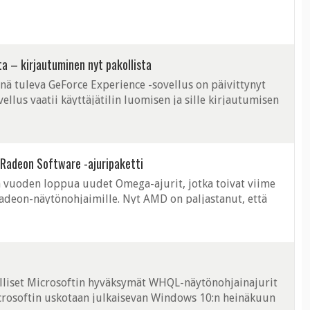
ta – kirjautuminen nyt pakollista
nä tuleva GeForce Experience -sovellus on päivittynyt
ellus vaatii käyttäjätilin luomisen ja sille kirjautumisen
erience 3.0 ...
u Radeon Software -ajuripaketti
 vuoden loppua uudet Omega-ajurit, jotka toivat viime
Radeon-näytönohjaimille. Nyt AMD on paljastanut, että
 näytönohjainten ohjelmistopakettiin, ...
alliset Microsoftin hyväksymät WHQL-näytönohjainajurit
crosoftin uskotaan julkaisevan Windows 10:n heinäkuun