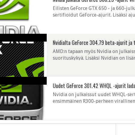
Eilisten GeForce GTX 650 - ja 660-j
sertifioidut GeForce-ajurit. Lisäksi aj
GeForce GTX 660 Ti -ohjaimelle. Julkai
Nvidialta GeForce 304.79 beta-ajurit ja
AMD:n tapaan myös Nvidia on julkaissu
suorituskykyä. Lisäksi Nvidian on lisä
tuovat tuttuun tapaan kasan bugikorjauk
Uudet GeForce 301.42 WHQL -ajurit lada
Nvidia on julkaissut uudet WHQL-sert
ensimmäinen R300-perheen virallinen
ainakin tuki uusille grafiikkapiireille