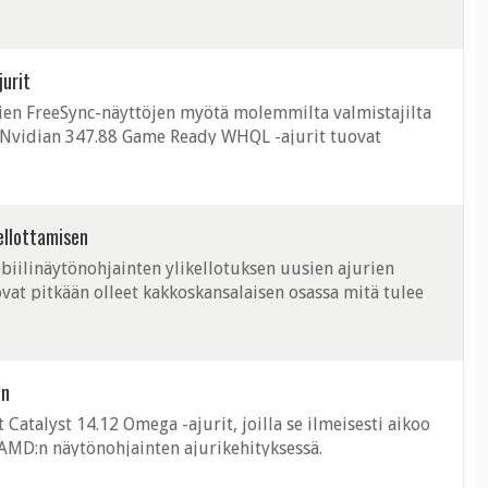
villa preview-muodossa. ...
jurit
ien FreeSync-näyttöjen myötä molemmilta valmistajilta
t. Nvidian 347.88 Game Ready WHQL -ajurit tuovat
le, ja nimensä mukaisesti ...
kellottamisen
biilinäytönohjainten ylikellotuksen uusien ajurien
at pitkään olleet kakkoskansalaisen osassa mitä tulee
dian mobiilipiirejä ...
en
 Catalyst 14.12 Omega -ajurit, joilla se ilmeisesti aikoo
AMD:n näytönohjainten ajurikehityksessä.
kaisemaan yleensä kerran vuoteen ...