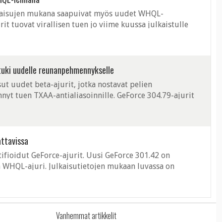
ulkaisujen mukana saapuivat myös uudet WHQL-
urit tuovat virallisen tuen jo viime kuussa julkaistulle
sutiedoissa mainitaan myös, ...
 tuki uudelle reunanpehmennykselle
t uudet beta-ajurit, jotka nostavat pelien
nnyt tuen TXAA-antialiasoinnille. GeForce 304.79-ajurit
sia ja SLI-profiileja sekä ...
ttavissa
ifioidut GeForce-ajurit. Uusi GeForce 301.42 on
 WHQL-ajuri. Julkaisutietojen mukaan luvassa on
 sekä lukuisia suorituskykyparannuksia ...
Vanhemmat artikkelit