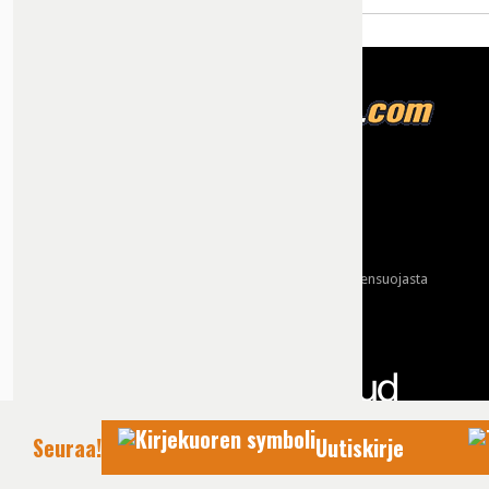
Tietoja meistä
Mainonta
Ota yhteyttä
Käyttöehdot ja tietoa yksityisyydensuojasta
Tietosuojaseloste
Yhteydet tarjoaa:
Seuraa!
Uutiskirje