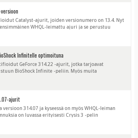
-versioon
oidut Catalyst-ajurit, joiden versionumero on 13.4. Nyt
n ensimmäinen WHQL-leimattu ajuri ja se perustuu
n mukaan kyseessä on merkittävä ...
ioShock Infinitelle optimoituna
fioidut GeForce 314.22 -ajurit, jotka tarjoavat
stuun BioShock Infinite -peliin. Myös muita
ssa. Uusien ajureiden pitäisi lisätä ...
.07-ajurit
sa versioon 314.07 ja kyseessä on myös WHQL-leiman
nuksia on luvassa erityisesti Crysis 3 -pelin
tuskyky kasvaa tietyillä kokoonpanoilla ...