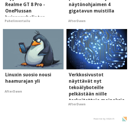
Realme GT 8 Pro -
näytönohjaimen 4
OnePlussan
gigatavun muistilla
huippupuhelinten
AfterDawn
Puhelinvertailu
"perillinen"
Linuxin suosio nousi
Verkkosivustot
haamurajan yli
näyttävät nyt
tekoälyboteille
AfterDawn
pelkästään niille
tarkoitettuja mainoksia
AfterDawn
- vaikuttaa tekoälyn
mielikuvaan brändistä
Powered by HIGH.FI