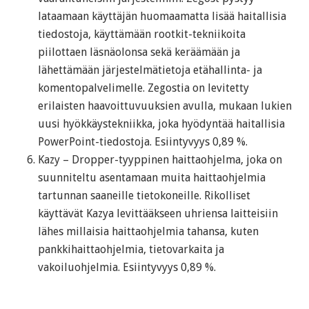
lataamaan käyttäjän huomaamatta lisää haitallisia
tiedostoja, käyttämään rootkit-tekniikoita
piilottaen läsnäolonsa sekä keräämään ja
lähettämään järjestelmätietoja etähallinta- ja
komentopalvelimelle. Zegostia on levitetty
erilaisten haavoittuvuuksien avulla, mukaan lukien
uusi hyökkäystekniikka, joka hyödyntää haitallisia
PowerPoint-tiedostoja. Esiintyvyys 0,89 %.
Kazy – Dropper-tyyppinen haittaohjelma, joka on
suunniteltu asentamaan muita haittaohjelmia
tartunnan saaneille tietokoneille. Rikolliset
käyttävät Kazya levittääkseen uhriensa laitteisiin
lähes millaisia haittaohjelmia tahansa, kuten
pankkihaittaohjelmia, tietovarkaita ja
vakoiluohjelmia. Esiintyvyys 0,89 %.