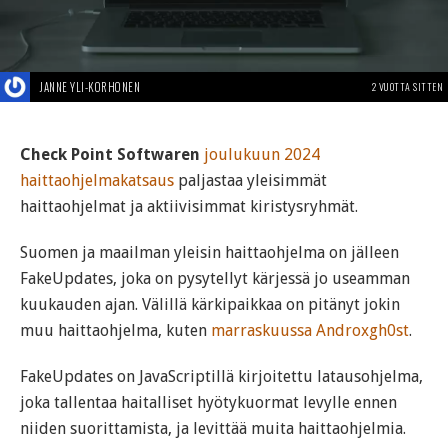
JANNE YLI-KORHONEN
2 VUOTTA SITTEN
Check Point Softwaren
joulukuun 2024
haittaohjelmakatsaus
paljastaa yleisimmät
haittaohjelmat ja aktiivisimmat kiristysryhmät.
Suomen ja maailman yleisin haittaohjelma on jälleen
FakeUpdates, joka on pysytellyt kärjessä jo useamman
kuukauden ajan. Välillä kärkipaikkaa on pitänyt jokin
muu haittaohjelma, kuten
marraskuussa Androxgh0st
.
FakeUpdates on JavaScriptillä kirjoitettu latausohjelma,
joka tallentaa haitalliset hyötykuormat levylle ennen
niiden suorittamista, ja levittää muita haittaohjelmia.