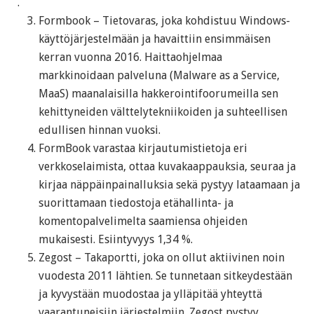
.
Formbook – Tietovaras, joka kohdistuu Windows-
käyttöjärjestelmään ja havaittiin ensimmäisen
kerran vuonna 2016. Haittaohjelmaa
markkinoidaan palveluna (Malware as a Service,
MaaS) maanalaisilla hakkerointifoorumeilla sen
kehittyneiden välttelytekniikoiden ja suhteellisen
edullisen hinnan vuoksi.
FormBook varastaa kirjautumistietoja eri
verkkoselaimista, ottaa kuvakaappauksia, seuraa ja
kirjaa näppäinpainalluksia sekä pystyy lataamaan ja
suorittamaan tiedostoja etähallinta- ja
komentopalvelimelta saamiensa ohjeiden
mukaisesti. Esiintyvyys 1,34 %.
Zegost – Takaportti, joka on ollut aktiivinen noin
vuodesta 2011 lähtien. Se tunnetaan sitkeydestään
ja kyvystään muodostaa ja ylläpitää yhteyttä
vaarantuneisiin järjestelmiin. Zegost pystyy