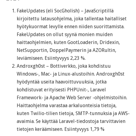
FakeUpdates (eli SocGholish) – JavaScriptillä
kirjoitettu latausohjelma, joka tallentaa haitalliset
hyötykuormat levylle ennen niiden suorittamista.
FakeUpdates on ollut syynä monien muiden
haittaohjelmien, kuten GootLoaderin, Dridexin,
NetSupportin, DoppelPaymerin ja AZORultin,
leviämiseen. Esiintyvyys 2,23 %.
Androxgh0st – Bottiverkko, joka kohdistuu
Windows-, Mac- ja Linux-alustoihin. Androxgh0st
hyödyntää useita haavoittuvuuksia, jotka
kohdistuvat erityisesti PHPUnit-, Laravel
Framework- ja Apache Web Server -ohjelmistoihin.
Haittaohjelma varastaa arkaluonteisia tietoja,
kuten Twilio-tilien tietoja, SMTP-tunnuksia ja AWS-
avaimia. Se käyttää Laravel-tiedostoja tarvittavien
tietojen keräämiseen. Esiintyvyys 1,79 %