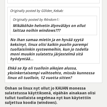
Originally posted by G0lden_Kebab:
Originally posted by R4ndom1:
Mikäköhän helvetin älynväläys on ollut
laittaa noihin windows???
No ihan samaa mietin ja en hyvää syytä
keksinyt, linux olisi kaikin puolin parempi
tuollaisiinkin systeemeihin, kun jo todella
moni muukin sulatettu järjestelmä sitä
hyödyntää...
Ehkä se Xp oli tuolloin aikojen alussa,
yksinkertaisempi vaihtoehto, missäs kunnossa
linux oli tuolloin, 12 vuotta sitten?
Onhan se linux nyt ollut jo KAUAN monessa
sulatetussa käyttiksenä, eipähän ainakaan olisi
tullut tuollaista ongelmaa nyt kun käytettiin
suljettua koodia (windows).