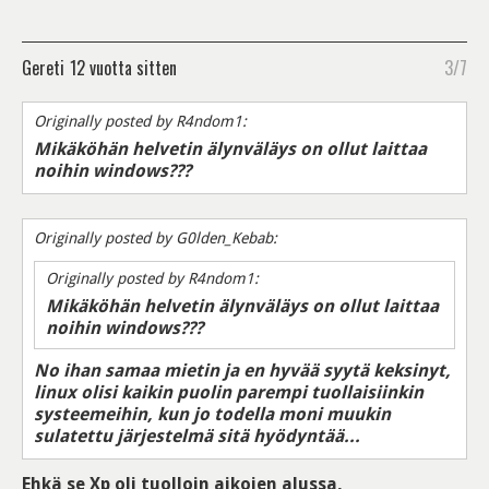
Gereti
12 vuotta sitten
3/7
Originally posted by R4ndom1:
Mikäköhän helvetin älynväläys on ollut laittaa
noihin windows???
Originally posted by G0lden_Kebab:
Originally posted by R4ndom1:
Mikäköhän helvetin älynväläys on ollut laittaa
noihin windows???
No ihan samaa mietin ja en hyvää syytä keksinyt,
linux olisi kaikin puolin parempi tuollaisiinkin
systeemeihin, kun jo todella moni muukin
sulatettu järjestelmä sitä hyödyntää...
Ehkä se Xp oli tuolloin aikojen alussa,