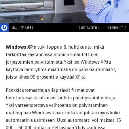
MANU PITKÄNEN
12 VUOTTA SITTEN
7 KOMMENTTIA
Windows XP
:n tuki loppuu 8. huhtikuuta, mikä
tarkoittaa käytännössä monien sulautettujen
järjestelmien päivittämistä. Yksi iso Windows XP:tä
käyttävä laiteryhmä maailmalla on pankkiautomaatit,
joista lähes 95 prosenttia käyttää XP:tä.
Pankkiautomaatteja ylläpitävät firmat ovat
tietoturvasyistä alkaneet pohtia päivitysvaihtoehtoja.
Yksi varteenotettava vaihtoehto on päivittäminen
uudempaan Windows 7:ään, mikä voi johtaa myös koko
automaatin uusimiseen. Uusi automaatti voi maksaa 15
000 – 60 000 dollaria. Pelkästään Yhdysvalloissa