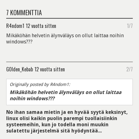
7 KOMMENTTIA
R4ndom1
12 vuotta sitten
1/7
Mikäköhän helvetin älynväläys on ollut laittaa noihin
windows???
G0lden_Kebab
12 vuotta sitten
2/7
Originally posted by R4ndom1:
Mikäköhän helvetin älynväläys on ollut laittaa
noihin windows???
No ihan samaa mietin ja en hyvää syytä keksinyt,
linux olisi kaikin puolin parempi tuollaisiinkin
systeemeihin, kun jo todella moni muukin
sulatettu järjestelmä sitä hyödyntää...