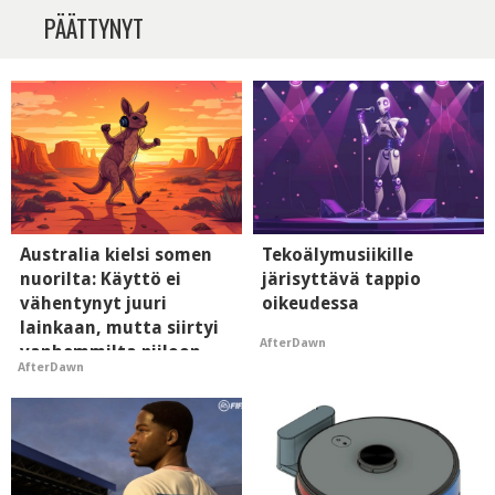
PÄÄTTYNYT
Australia kielsi somen
Tekoälymusiikille
nuorilta: Käyttö ei
järisyttävä tappio
vähentynyt juuri
oikeudessa
lainkaan, mutta siirtyi
AfterDawn
vanhemmilta piiloon
AfterDawn