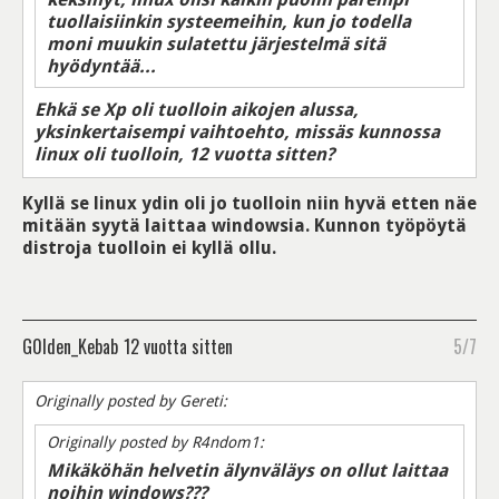
tuollaisiinkin systeemeihin, kun jo todella
moni muukin sulatettu järjestelmä sitä
hyödyntää...
Ehkä se Xp oli tuolloin aikojen alussa,
yksinkertaisempi vaihtoehto, missäs kunnossa
linux oli tuolloin, 12 vuotta sitten?
Kyllä se linux ydin oli jo tuolloin niin hyvä etten näe
mitään syytä laittaa windowsia. Kunnon työpöytä
distroja tuolloin ei kyllä ollu.
G0lden_Kebab
12 vuotta sitten
5/7
Originally posted by Gereti:
Originally posted by R4ndom1:
Mikäköhän helvetin älynväläys on ollut laittaa
noihin windows???