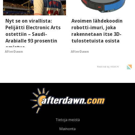
Nyt se on virallista:
Avoimen lähdekoodin
Pelijätti Electronic Arts
robotti-imuri, joka
ostettiin – Saudi-
rakennetaan itse 3D-
Arabialle 93 prosentin
tulostetuista osista
omistus
AfterDawn
AfterDawn
Powered by HIGH.FI
Tietoja meistä
Mainonta