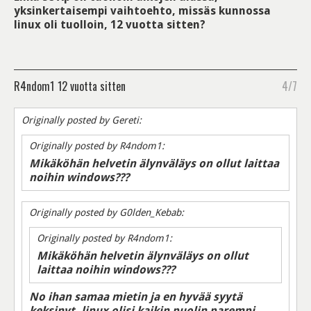
yksinkertaisempi vaihtoehto, missäs kunnossa
linux oli tuolloin, 12 vuotta sitten?
R4ndom1
12 vuotta sitten
4/7
Originally posted by Gereti:
Originally posted by R4ndom1:
Mikäköhän helvetin älynväläys on ollut laittaa
noihin windows???
Originally posted by G0lden_Kebab:
Originally posted by R4ndom1:
Mikäköhän helvetin älynväläys on ollut
laittaa noihin windows???
No ihan samaa mietin ja en hyvää syytä
keksinyt, linux olisi kaikin puolin parempi