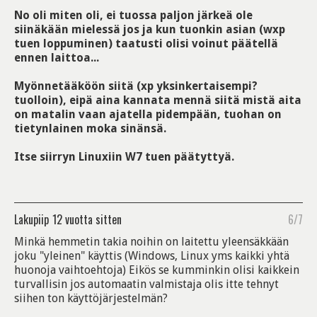
No oli miten oli, ei tuossa paljon järkeä ole
siinäkään mielessä jos ja kun tuonkin asian (wxp
tuen loppuminen) taatusti olisi voinut päätellä
ennen laittoa...
Myönnetääköön siitä (xp yksinkertaisempi?
tuolloin), eipä aina kannata mennä siitä mistä aita
on matalin vaan ajatella pidempään, tuohan on
tietynlainen moka sinänsä.
Itse siirryn Linuxiin W7 tuen päätyttyä.
Lakupiip
12 vuotta sitten
6/7
Minkä hemmetin takia noihin on laitettu yleensäkkään
joku "yleinen" käyttis (Windows, Linux yms kaikki yhtä
huonoja vaihtoehtoja) Eikös se kumminkin olisi kaikkein
turvallisin jos automaatin valmistaja olis itte tehnyt
siihen ton käyttöjärjestelmän?