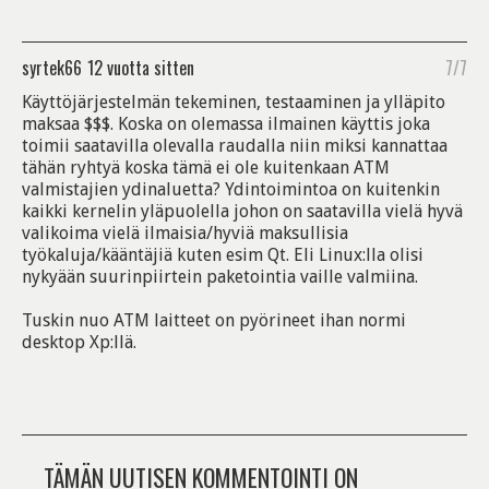
syrtek66
12 vuotta sitten
7/7
Käyttöjärjestelmän tekeminen, testaaminen ja ylläpito
maksaa $$$. Koska on olemassa ilmainen käyttis joka
toimii saatavilla olevalla raudalla niin miksi kannattaa
tähän ryhtyä koska tämä ei ole kuitenkaan ATM
valmistajien ydinaluetta? Ydintoimintoa on kuitenkin
kaikki kernelin yläpuolella johon on saatavilla vielä hyvä
valikoima vielä ilmaisia/hyviä maksullisia
työkaluja/kääntäjiä kuten esim Qt. Eli Linux:lla olisi
nykyään suurinpiirtein paketointia vaille valmiina.
Tuskin nuo ATM laitteet on pyörineet ihan normi
desktop Xp:llä.
TÄMÄN UUTISEN KOMMENTOINTI ON