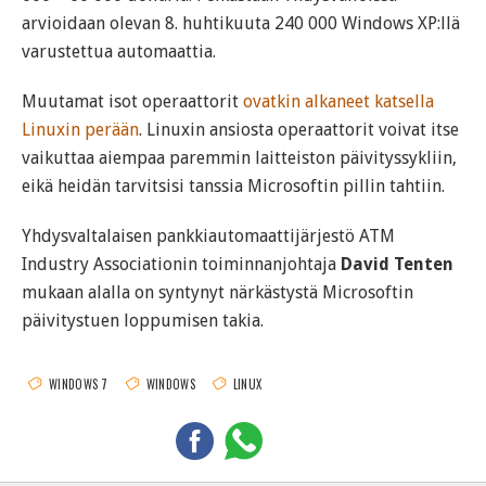
arvioidaan olevan 8. huhtikuuta 240 000 Windows XP:llä
varustettua automaattia.
Muutamat isot operaattorit
ovatkin alkaneet katsella
Linuxin perään
. Linuxin ansiosta operaattorit voivat itse
vaikuttaa aiempaa paremmin laitteiston päivityssykliin,
eikä heidän tarvitsisi tanssia Microsoftin pillin tahtiin.
Yhdysvaltalaisen pankkiautomaattijärjestö ATM
Industry Associationin toiminnanjohtaja
David Tenten
mukaan alalla on syntynyt närkästystä Microsoftin
päivitystuen loppumisen takia.
WINDOWS 7
WINDOWS
LINUX