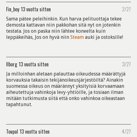
Fin_boy
13 vuotta sitten
2/27
Sama pätee peleihinkin. Kun harva pelituottaja tekee
demosta kattavan niin pakkohan sitä nyt on jotenkin
testata. Jos on paska niin lähtee koneelta kuin
leppäkeihäs, Jos on hyvä niin
Steam
auki ja ostoksille!
Ilborg
13 vuotta sitten
3/27
Ja milloinhan aletaan palauttaa oikeudessa määrättyjä
korvauksia takaisin tekijänoikeusjärjestöiltä? Ainakin
suomessa oikeus on määrännyt yksityisiä korvaamaan
aiheutettuja vahinkoja levy-yhtiöille, ja tosiaan ilman
mitään tutkimusta siitä että onko vahinkoa oikeastaan
tapahtunut.
Toupal
13 vuotta sitten
4/27