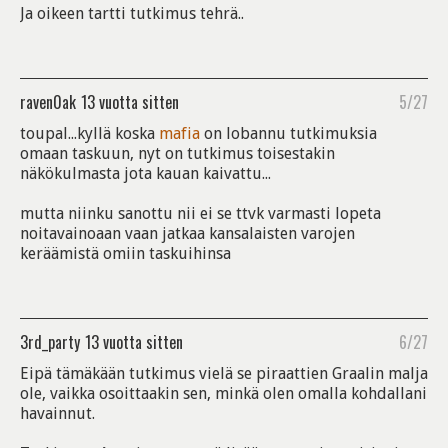
Ja oikeen tartti tutkimus tehrä..
raven0ak
13 vuotta sitten
5/27
toupal...kyllä koska
mafia
on lobannu tutkimuksia
omaan taskuun, nyt on tutkimus toisestakin
näkökulmasta jota kauan kaivattu...
mutta niinku sanottu nii ei se ttvk varmasti lopeta
noitavainoaan vaan jatkaa kansalaisten varojen
keräämistä omiin taskuihinsa
3rd_party
13 vuotta sitten
6/27
Eipä tämäkään tutkimus vielä se piraattien Graalin malja
ole, vaikka osoittaakin sen, minkä olen omalla kohdallani
havainnut.