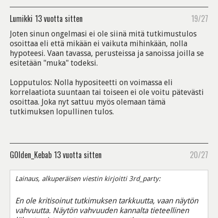
Lumikki
13 vuotta sitten
19/27
Joten sinun ongelmasi ei ole siinä mitä tutkimustulos
osoittaa eli että mikään ei vaikuta mihinkään, nolla
hypoteesi. Vaan tavassa, perusteissa ja sanoissa joilla se
esitetään "muka" todeksi.
Lopputulos: Nolla hypositeetti on voimassa eli
korrelaatiota suuntaan tai toiseen ei ole voitu pätevästi
osoittaa. Joka nyt sattuu myös olemaan tämä
tutkimuksen lopullinen tulos.
G0lden_Kebab
13 vuotta sitten
20/27
Lainaus, alkuperäisen viestin kirjoitti 3rd_party:
En ole kritisoinut tutkimuksen tarkkuutta, vaan näytön
vahvuutta. Näytön vahvuuden kannalta tieteellinen