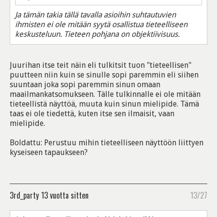
Ja tämän takia tällä tavalla asioihin suhtautuvien
ihmisten ei ole mitään syytä osallistua tieteelliseen
keskusteluun. Tieteen pohjana on objektiivisuus.
Juurihan itse teit näin eli tulkitsit tuon "tieteellisen"
puutteen niin kuin se sinulle sopi paremmin eli siihen
suuntaan joka sopi paremmin sinun omaan
maailmankatsomukseen. Tälle tulkinnalle ei ole mitään
tieteellistä näyttöä, muuta kuin sinun mielipide. Tämä
taas ei ole tiedettä, kuten itse sen ilmaisit, vaan
mielipide.
Boldattu: Perustuu mihin tieteelliseen näyttöön liittyen
kyseiseen tapaukseen?
3rd_party
13 vuotta sitten
13/27