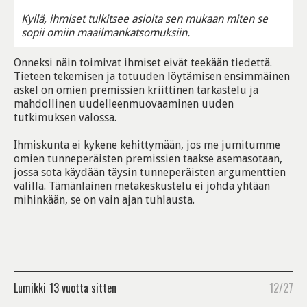
Kyllä, ihmiset tulkitsee asioita sen mukaan miten se
sopii omiin maailmankatsomuksiin.
Onneksi näin toimivat ihmiset eivät teekään tiedettä.
Tieteen tekemisen ja totuuden löytämisen ensimmäinen
askel on omien premissien kriittinen tarkastelu ja
mahdollinen uudelleenmuovaaminen uuden
tutkimuksen valossa.
Ihmiskunta ei kykene kehittymään, jos me jumitumme
omien tunneperäisten premissien taakse asemasotaan,
jossa sota käydään täysin tunneperäisten argumenttien
välillä. Tämänlainen metakeskustelu ei johda yhtään
mihinkään, se on vain ajan tuhlausta.
Lumikki
13 vuotta sitten
12/27