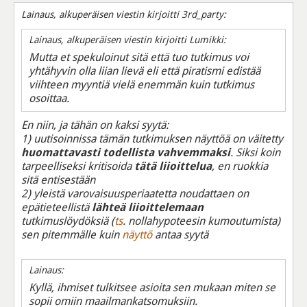
Lainaus, alkuperäisen viestin kirjoitti 3rd_party:
Lainaus, alkuperäisen viestin kirjoitti Lumikki:
Mutta et spekuloinut sitä että tuo tutkimus voi
yhtähyvin olla liian lievä eli että piratismi edistää
viihteen myyntiä vielä enemmän kuin tutkimus
osoittaa.
En niin, ja tähän on kaksi syytä:
1) uutisoinnissa tämän tutkimuksen näyttöä on väitetty
huomattavasti todellista vahvemmaksi
. Siksi koin
tarpeelliseksi kritisoida
tätä liioittelua
, en ruokkia
sitä entisestään
2) yleistä varovaisuusperiaatetta noudattaen on
epätieteellistä
lähteä liioittelemaan
tutkimuslöydöksiä (
ts
. nollahypoteesin kumoutumista)
sen pitemmälle kuin
näyttö
antaa syytä
Lainaus:
Kyllä, ihmiset tulkitsee asioita sen mukaan miten se
sopii omiin maailmankatsomuksiin.