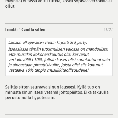
myyntiä) ei tässä voitu tutkia, koska sopivaa verrokkia ei
ollut.
Lumikki
13 vuotta sitten
17/27
Lainaus, alkuperäisen viestin kirjoitti 3rd_party:
Itseasiassa tämän tutkimuksen valossa on mahdollista,
että musiikin kokonaiskulutus olisi kasvanut
vertailuvälillä 10%, jolloin kasvu olisi suuntautunut vain
ja ainoastaan piraattisivuille, joista olisi siis koitunut
vastaava 10% tappio musiikkiteollisuudelle!
Selitäs sitten seuraava sinun lauseesi. Kyllä tuo on
minusta sinun itsesi vetämä johtopäätös. Eikä takuulla
perustu nolla hypoteesiin.