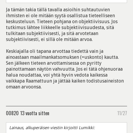
Ja tämän takia tällä tavalla asioihin suhtautuvien
ihmisten ei ole mitään syytä osallistua tieteelliseen
keskusteluun. Tieteen pohjana on objektiivisuus. Jos
tutkimus lähtee liikkeelle subjektiivisuudesta, sitä
tulkitaan subjektiivisesti, ja sitä arvotetaan
subjektiivisesti, ei sillä ole mitään arvoa.
Keskiajalla oli tapana arvottaa tiedettä vain ja
ainoastaan maailmankatsomuksen (=uskonto) kautta.
Sen jälkeen tieteen arvottamisessa on pyritty
painottamaan näytön vahvuutta. Jos ei tätä ohjenuoraa
halua noudattaa, voi yhtä hyvin vedota kaikessa
vaikkapa Raamattuun ja jättää kaiken todistusaineiston
omaan arvoonsa.
00820
13 vuotta sitten
11/27
Lainaus, alkuperäisen viestin kirjoitti Lumikki: