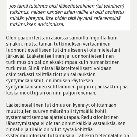
Jos tämä tutkimus olisi lääketieteellinen (tai tekninen)
tutkimus, näiden kahden asian välille ei olisi osoitettu
mitään yhteyttä. Itse pidän tätä hyvänä referenssinä
tutkimuksen arvioinnissa.
Olen pääpiirteittäin asioissa samoilla linjoilla kuin
sinäkin, mutta tämän tutkimuksen vertaaminen
luonnontieteelliseen tutkimukseen ei ole mielestäni
järkevää. Lääketeiteellinen ja luonnontieteellinen
tutkimus on paljon eksaktimpaa kuin humanistinen
tutkimus. Siinä missä lääketeiteellisesti voidaan
esim.tarkasti selittää tiettjen sairauksien
syntymekanismit, on ihmisen käytöksen
syntymekanismien selittäminen paljon epäeksaktimpaa,
koska muuttujian on niin paljon enemän.
Lääketieteellinen tutkimus on kyennyt ohittamaan
muuttujien suuren määrän siirtymäällä kohti
systemaattisempaa ajattelutapaa. Reduktionistinen
lähestymistapa ei ole tarjonnut kaikkia vastauksia, sen
rinnalle ja tilalle on ollut syytä kehittää
systeemibiologian tutkimusala. Tällekin tieteenalalle on