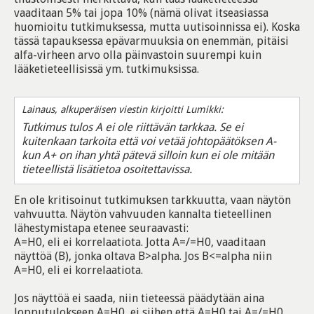
vaaditaan 5% tai jopa 10% (nämä olivat itseasiassa
huomioitu tutkimuksessa, mutta uutisoinnissa ei). Koska
tässä tapauksessa epävarmuuksia on enemmän, pitäisi
alfa-virheen arvo olla päinvastoin suurempi kuin
lääketieteellisissä ym. tutkimuksissa.
Lainaus, alkuperäisen viestin kirjoitti Lumikki:
Tutkimus tulos A ei ole riittävän tarkkaa. Se ei
kuitenkaan tarkoita että voi vetää johtopäätöksen A-
kun A+ on ihan yhtä pätevä silloin kun ei ole mitään
tieteellistä lisätietoa osoitettavissa.
En ole kritisoinut tutkimuksen tarkkuutta, vaan näytön
vahvuutta. Näytön vahvuuden kannalta tieteellinen
lähestymistapa etenee seuraavasti:
A=H0, eli ei korrelaatiota. Jotta A=/=H0, vaaditaan
näyttöä (B), jonka oltava B>alpha. Jos B<=alpha niin
A=H0, eli ei korrelaatiota.
Jos näyttöä ei saada, niin tieteessä päädytään aina
lopputulokseen A=H0, ei siihen että A=H0 tai A=/=H0.