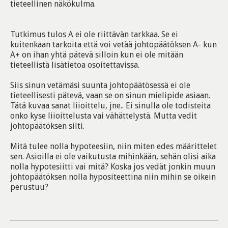
tieteellinen näkökulma.
Tutkimus tulos A ei ole riittävän tarkkaa. Se ei
kuitenkaan tarkoita että voi vetää johtopäätöksen A- kun
A+ on ihan yhtä pätevä silloin kun ei ole mitään
tieteellistä lisätietoa osoitettavissa.
Siis sinun vetämäsi suunta johtopäätösessä ei ole
tieteellisesti pätevä, vaan se on sinun mielipide asiaan.
Tätä kuvaa sanat liioittelu, jne.. Ei sinulla ole todisteita
onko kyse liioittelusta vai vähättelystä. Mutta vedit
johtopäätöksen silti.
Mitä tulee nolla hypoteesiin, niin miten edes määrittelet
sen. Asioilla ei ole vaikutusta mihinkään, sehän olisi aika
nolla hypotesiitti vai mitä? Koska jos vedät jonkin muun
johtopäätöksen nolla hypositeettina niin mihin se oikein
perustuu?