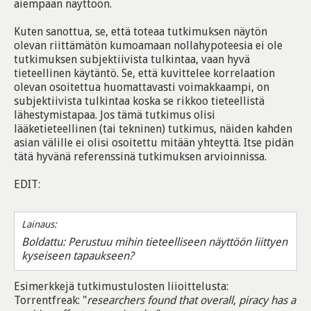
aiempaan näyttöön.
Kuten sanottua, se, että toteaa tutkimuksen näytön
olevan riittämätön kumoamaan nollahypoteesia ei ole
tutkimuksen subjektiivista tulkintaa, vaan hyvä
tieteellinen käytäntö. Se, että kuvittelee korrelaation
olevan osoitettua huomattavasti voimakkaampi, on
subjektiivista tulkintaa koska se rikkoo tieteellistä
lähestymistapaa. Jos tämä tutkimus olisi
lääketieteellinen (tai tekninen) tutkimus, näiden kahden
asian välille ei olisi osoitettu mitään yhteyttä. Itse pidän
tätä hyvänä referenssinä tutkimuksen arvioinnissa.
EDIT:
Lainaus:
Boldattu: Perustuu mihin tieteelliseen näyttöön liittyen
kyseiseen tapaukseen?
Esimerkkejä tutkimustulosten liioittelusta:
Torrentfreak: "
researchers found that overall, piracy has a