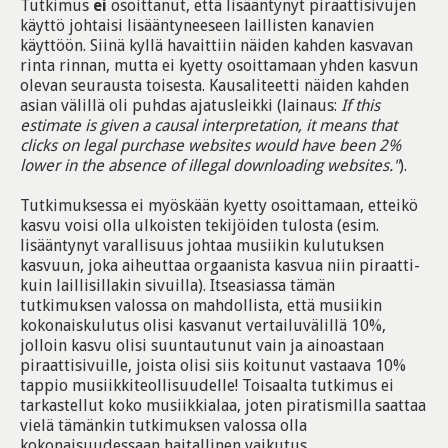
Tutkimus
ei
osoittanut, että lisääntynyt piraattisivujen
käyttö johtaisi lisääntyneeseen laillisten kanavien
käyttöön. Siinä kyllä havaittiin näiden kahden kasvavan
rinta rinnan, mutta ei kyetty osoittamaan yhden kasvun
olevan seurausta toisesta. Kausaliteetti näiden kahden
asian välillä oli puhdas ajatusleikki (lainaus:
If this
estimate is given a causal interpretation, it means that
clicks on legal purchase websites would have been 2%
lower in the absence of illegal downloading websites."
).
Tutkimuksessa ei myöskään kyetty osoittamaan, etteikö
kasvu voisi olla ulkoisten tekijöiden tulosta (esim.
lisääntynyt varallisuus johtaa musiikin kulutuksen
kasvuun, joka aiheuttaa orgaanista kasvua niin piraatti-
kuin laillisillakin sivuilla). Itseasiassa tämän
tutkimuksen valossa on mahdollista, että musiikin
kokonaiskulutus olisi kasvanut vertailuvälillä 10%,
jolloin kasvu olisi suuntautunut vain ja ainoastaan
piraattisivuille, joista olisi siis koitunut vastaava 10%
tappio musiikkiteollisuudelle! Toisaalta tutkimus ei
tarkastellut koko musiikkialaa, joten piratismilla saattaa
vielä tämänkin tutkimuksen valossa olla
kokonaisuudessaan haitallinen vaikutus