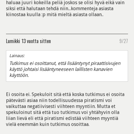
haluaa juuri kokeilla peliä joskos se olisi hyvä eikä vain
siksi että halutaan tehdä niin...kommenteja asiasta
kiinostaa kuulla :p mitä mieltä asiasta ollaan..
Lumikki
13 vuotta sitten
9/27
Lainaus:
Tutkimus ei osoittanut, että lisääntynyt piraattisivujen
käyttö johtaisi lisääntyneeseen laillisten kanavien
käyttöön.
Ei osoita ei. Spekuloit sitä että koska tutkimus ei osoita
pätevästi asiaa niin todellisuudessa piratismi voi
vaikuttaa negatiivisesti viihteen myyntiin. Mutta et
spekuloinut sitä että tuo tutkimus voi yhtähyvin olla
liian lievä eli että piratismi edistää viihteen myyntiä
vielä enemmän kuin tutkimus osoittaa.