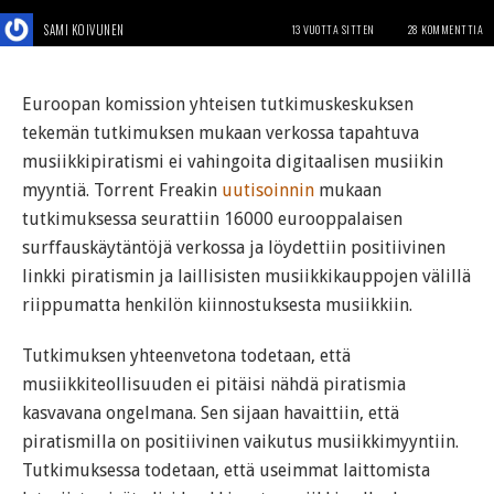
SAMI KOIVUNEN
13 VUOTTA SITTEN
28 KOMMENTTIA
Euroopan komission yhteisen tutkimuskeskuksen
tekemän tutkimuksen mukaan verkossa tapahtuva
musiikkipiratismi ei vahingoita digitaalisen musiikin
myyntiä. Torrent Freakin
uutisoinnin
mukaan
tutkimuksessa seurattiin 16000 eurooppalaisen
surffauskäytäntöjä verkossa ja löydettiin positiivinen
linkki piratismin ja laillisisten musiikkikauppojen välillä
riippumatta henkilön kiinnostuksesta musiikkiin.
Tutkimuksen yhteenvetona todetaan, että
musiikkiteollisuuden ei pitäisi nähdä piratismia
kasvavana ongelmana. Sen sijaan havaittiin, että
piratismilla on positiivinen vaikutus musiikkimyyntiin.
Tutkimuksessa todetaan, että useimmat laittomista