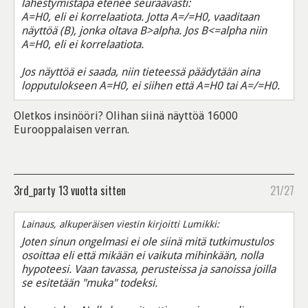
lähestymistapa etenee seuraavasti:
A=H0, eli ei korrelaatiota. Jotta A=/=H0, vaaditaan
näyttöä (B), jonka oltava B>alpha. Jos B<=alpha niin
A=H0, eli ei korrelaatiota.
Jos näyttöä ei saada, niin tieteessä päädytään aina
lopputulokseen A=H0, ei siihen että A=H0 tai A=/=H0.
Oletkos insinööri? Olihan siinä näyttöä 16000
Eurooppalaisen verran.
3rd_party
13 vuotta sitten
21/27
Lainaus, alkuperäisen viestin kirjoitti Lumikki:
Joten sinun ongelmasi ei ole siinä mitä tutkimustulos
osoittaa eli että mikään ei vaikuta mihinkään, nolla
hypoteesi. Vaan tavassa, perusteissa ja sanoissa joilla
se esitetään "muka" todeksi.