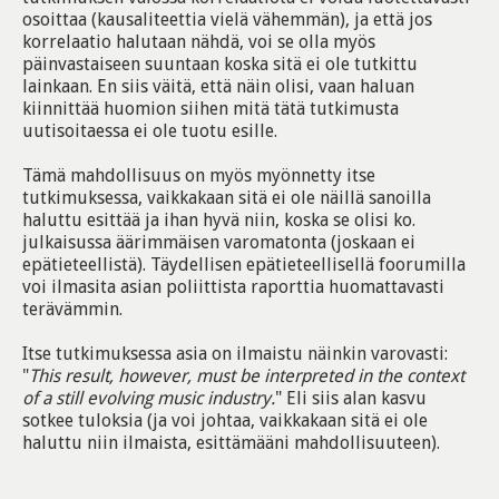
osoittaa (kausaliteettia vielä vähemmän), ja että jos
korrelaatio halutaan nähdä, voi se olla myös
päinvastaiseen suuntaan koska sitä ei ole tutkittu
lainkaan. En siis väitä, että näin olisi, vaan haluan
kiinnittää huomion siihen mitä tätä tutkimusta
uutisoitaessa ei ole tuotu esille.
Tämä mahdollisuus on myös myönnetty itse
tutkimuksessa, vaikkakaan sitä ei ole näillä sanoilla
haluttu esittää ja ihan hyvä niin, koska se olisi ko.
julkaisussa äärimmäisen varomatonta (joskaan ei
epätieteellistä). Täydellisen epätieteellisellä foorumilla
voi ilmasita asian poliittista raporttia huomattavasti
terävämmin.
Itse tutkimuksessa asia on ilmaistu näinkin varovasti:
"
This result, however, must be interpreted in the context
of a still evolving music industry.
" Eli siis alan kasvu
sotkee tuloksia (ja voi johtaa, vaikkakaan sitä ei ole
haluttu niin ilmaista, esittämääni mahdollisuuteen).