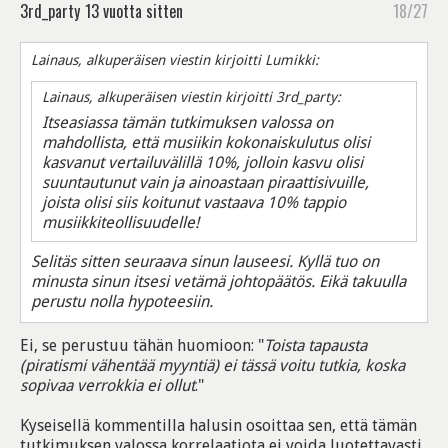
3rd_party
13 vuotta sitten
18/27
Lainaus, alkuperäisen viestin kirjoitti Lumikki:
Lainaus, alkuperäisen viestin kirjoitti 3rd_party:
Itseasiassa tämän tutkimuksen valossa on
mahdollista, että musiikin kokonaiskulutus olisi
kasvanut vertailuvälillä 10%, jolloin kasvu olisi
suuntautunut vain ja ainoastaan piraattisivuille,
joista olisi siis koitunut vastaava 10% tappio
musiikkiteollisuudelle!
Selitäs sitten seuraava sinun lauseesi. Kyllä tuo on
minusta sinun itsesi vetämä johtopäätös. Eikä takuulla
perustu nolla hypoteesiin.
Ei, se perustuu tähän huomioon: "
Toista tapausta
(piratismi vähentää myyntiä) ei tässä voitu tutkia, koska
sopivaa verrokkia ei ollut
."
Kyseisellä kommentilla halusin osoittaa sen, että tämän
tutkimuksen valossa korrelaatiota ei voida luotettavasti