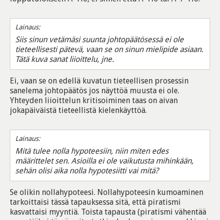
Lainaus:
Siis sinun vetämäsi suunta johtopäätösessä ei ole
tieteellisesti pätevä, vaan se on sinun mielipide asiaan.
Tätä kuva sanat liioittelu, jne.
Ei, vaan se on edellä kuvatun tieteellisen prosessin
sanelema johtopäätös jos näyttöä muusta ei ole.
Yhteyden liioittelun kritisoiminen taas on aivan
jokapäiväistä tieteellistä kielenkäyttöä.
Lainaus:
Mitä tulee nolla hypoteesiin, niin miten edes
määrittelet sen. Asioilla ei ole vaikutusta mihinkään,
sehän olisi aika nolla hypotesiitti vai mitä?
Se olikin nollahypoteesi. Nollahypoteesin kumoaminen
tarkoittaisi tässä tapauksessa sitä, että piratismi
kasvattaisi myyntiä. Toista tapausta (piratismi vähentää