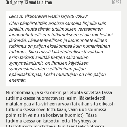
3rd_party
13 vuotta sitten
16/27
Lainaus, alkuperäisen viestin kirjoitti 00820:
Olen pääpiirteittäin asioissa samoilla linjoilla kuin
sinäkin, mutta tämän tutkimuksen vertaaminen
luonnontieteelliseen tutkimukseen ei ole mielestäni
järkevää. Lääketeiteellinen ja luonnontieteellinen
tutkimus on paljon eksaktimpaa kuin humanistinen
tutkimus. Siinä missä lääketeiteellisesti voidaan
esim.tarkasti selittää tiettjen sairauksien
syntymekanismit, on ihmisen käytöksen
syntymekanismien selittäminen paljon
epäeksaktimpaa, koska muuttujian on niin paljon
enemän.
Nimenomaan, ja siksi onkin järjetöntä soveltaa tässä
tutkimuksessa huomattavasti esim. lääketiedettä
matalampaa alfa-virheen arvoa (tai eihän sitä oikeasti
tutkimuksessa sovellettukaan, vaan uutisoinnissa
poimittiin vain sitä koskevat huomiot). Tässä
tutkimuksessa on katsottu, että 1% yhteys on
tilastollisesti merkittävä, kun taas lääketieteessä