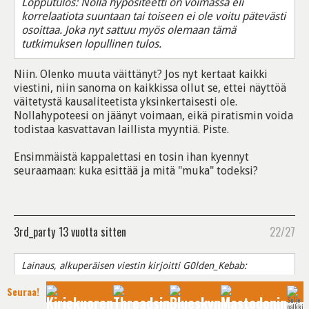
Lopputulos: Nolla hypositeetti on voimassa eli
korrelaatiota suuntaan tai toiseen ei ole voitu pätevästi
osoittaa. Joka nyt sattuu myös olemaan tämä
tutkimuksen lopullinen tulos.
Niin. Olenko muuta väittänyt? Jos nyt kertaat kaikki
viestini, niin sanoma on kaikkissa ollut se, ettei näyttöä
väitetystä kausaliteetista yksinkertaisesti ole.
Nollahypoteesi on jäänyt voimaan, eikä piratismin voida
todistaa kasvattavan laillista myyntiä. Piste.
Ensimmäistä kappalettasi en tosin ihan kyennyt
seuraamaan: kuka esittää ja mitä "muka" todeksi?
3rd_party
13 vuotta sitten
22/27
Lainaus, alkuperäisen viestin kirjoitti G0lden_Kebab:
Oletkos insinööri? Olihan siinä näyttöä 16000
Seuraa!
Eurooppalaisen verran.