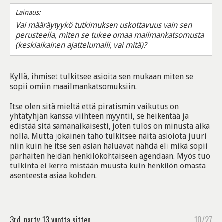
Lainaus:
Vai määräytyykö tutkimuksen uskottavuus vain sen
perusteella, miten se tukee omaa mailmankatsomusta
(keskiaikainen ajattelumalli, vai mitä)?
Kyllä, ihmiset tulkitsee asioita sen mukaan miten se
sopii omiin maailmankatsomuksiin.
Itse olen sitä mieltä että piratismin vaikutus on
yhtätyhjän kanssa viihteen myyntii, se heikentää ja
edistää sitä samanaikaisesti, joten tulos on minusta aika
nolla. Mutta jokainen taho tulkitsee näitä asioiota juuri
niin kuin he itse sen asian haluavat nähdä eli mikä sopii
parhaiten heidän henkilökohtaiseen agendaan. Myös tuo
tulkinta ei kerro mistään muusta kuin henkilön omasta
asenteesta asiaa kohden.
3rd_party
13 vuotta sitten
10/27