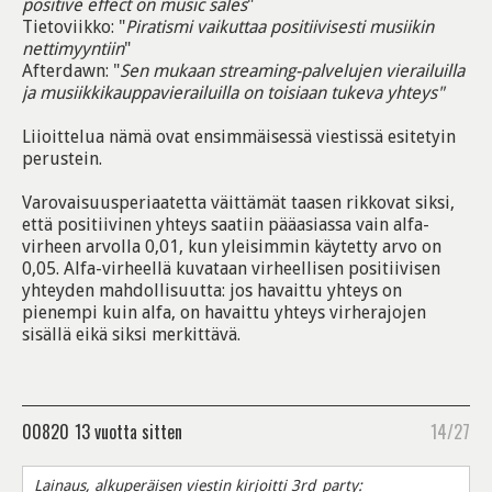
positive effect on music sales
"
Tietoviikko: "
Piratismi vaikuttaa positiivisesti musiikin
nettimyyntiin
"
Afterdawn: "
Sen mukaan streaming-palvelujen vierailuilla
ja musiikkikauppavierailuilla on toisiaan tukeva yhteys"
Liioittelua nämä ovat ensimmäisessä viestissä esitetyin
perustein.
Varovaisuusperiaatetta väittämät taasen rikkovat siksi,
että positiivinen yhteys saatiin pääasiassa vain alfa-
virheen arvolla 0,01, kun yleisimmin käytetty arvo on
0,05. Alfa-virheellä kuvataan virheellisen positiivisen
yhteyden mahdollisuutta: jos havaittu yhteys on
pienempi kuin alfa, on havaittu yhteys virherajojen
sisällä eikä siksi merkittävä.
00820
13 vuotta sitten
14/27
Lainaus, alkuperäisen viestin kirjoitti 3rd_party: