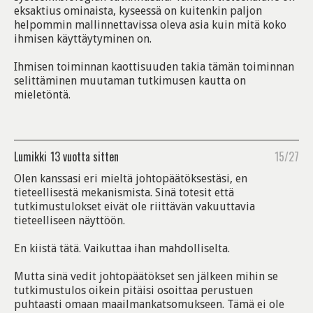
eksaktius ominaista, kyseessä on kuitenkin paljon
helpommin mallinnettavissa oleva asia kuin mitä koko
ihmisen käyttäytyminen on.
Ihmisen toiminnan kaottisuuden takia tämän toiminnan
selittäminen muutaman tutkimusen kautta on
mieletöntä.
Lumikki
13 vuotta sitten
15/27
Olen kanssasi eri mieltä johtopäätöksestäsi, en
tieteellisestä mekanismista. Sinä totesit että
tutkimustulokset eivät ole riittävän vakuuttavia
tieteelliseen näyttöön.
En kiistä tätä. Vaikuttaa ihan mahdolliselta.
Mutta sinä vedit johtopäätökset sen jälkeen mihin se
tutkimustulos oikein pitäisi osoittaa perustuen
puhtaasti omaan maailmankatsomukseen. Tämä ei ole