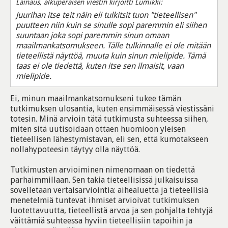
Lainaus, alkuperäisen viestin kirjoitti Lumikki:
Juurihan itse teit näin eli tulkitsit tuon "tieteellisen"
puutteen niin kuin se sinulle sopi paremmin eli siihen
suuntaan joka sopi paremmin sinun omaan
maailmankatsomukseen. Tälle tulkinnalle ei ole mitään
tieteellistä näyttöä, muuta kuin sinun mielipide. Tämä
taas ei ole tiedettä, kuten itse sen ilmaisit, vaan
mielipide.
Ei, minun maailmankatsomukseni tukee tämän
tutkimuksen ulosantia, kuten ensimmäisessä viestissäni
totesin. Minä arvioin tätä tutkimusta suhteessa siihen,
miten sitä uutisoidaan ottaen huomioon yleisen
tieteellisen lähestymistavan, eli sen, että kumotakseen
nollahypoteesin täytyy olla näyttöä.
Tutkimusten arvioiminen nimenomaan on tiedettä
parhaimmillaan. Sen takia tieteellisissä julkaisuissa
sovelletaan vertaisarviointia: aihealuetta ja tieteellisiä
menetelmiä tuntevat ihmiset arvioivat tutkimuksen
luotettavuutta, tieteellistä arvoa ja sen pohjalta tehtyjä
väittämiä suhteessa hyviin tieteellisiin tapoihin ja