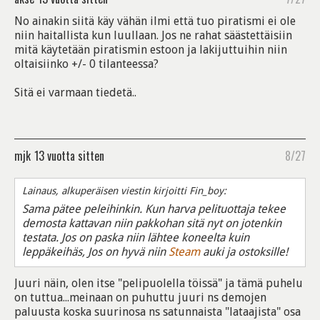
No ainakin siitä käy vähän ilmi että tuo piratismi ei ole
niin haitallista kun luullaan. Jos ne rahat säästettäisiin
mitä käytetään piratismin estoon ja lakijuttuihin niin
oltaisiinko +/- 0 tilanteessa?
Sitä ei varmaan tiedetä..
mjk
13 vuotta sitten
8/27
Lainaus, alkuperäisen viestin kirjoitti Fin_boy:
Sama pätee peleihinkin. Kun harva pelituottaja tekee
demosta kattavan niin pakkohan sitä nyt on jotenkin
testata. Jos on paska niin lähtee koneelta kuin
leppäkeihäs, Jos on hyvä niin
Steam
auki ja ostoksille!
Juuri näin, olen itse "pelipuolella töissä" ja tämä puhelu
on tuttua...meinaan on puhuttu juuri ns demojen
paluusta koska suurinosa ns satunnaista "lataajista" osa