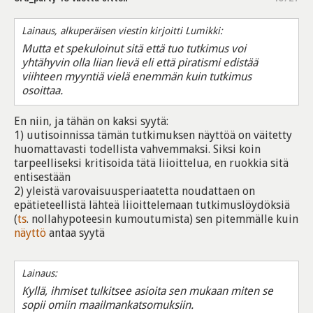
Lainaus, alkuperäisen viestin kirjoitti Lumikki:
Mutta et spekuloinut sitä että tuo tutkimus voi
yhtähyvin olla liian lievä eli että piratismi edistää
viihteen myyntiä vielä enemmän kuin tutkimus
osoittaa.
En niin, ja tähän on kaksi syytä:
1) uutisoinnissa tämän tutkimuksen näyttöä on väitetty
huomattavasti todellista vahvemmaksi. Siksi koin
tarpeelliseksi kritisoida tätä liioittelua, en ruokkia sitä
entisestään
2) yleistä varovaisuusperiaatetta noudattaen on
epätieteellistä lähteä liioittelemaan tutkimuslöydöksiä
(
ts
. nollahypoteesin kumoutumista) sen pitemmälle kuin
näyttö
antaa syytä
Lainaus:
Kyllä, ihmiset tulkitsee asioita sen mukaan miten se
sopii omiin maailmankatsomuksiin.