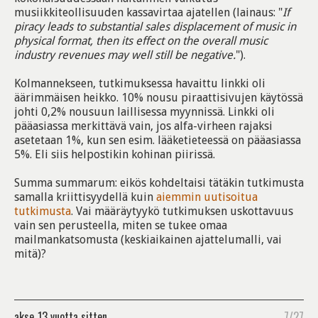
musiikkiteollisuuden kassavirtaa ajatellen (lainaus: "
If
piracy leads to substantial sales displacement of music in
physical format, then its effect on the overall music
industry revenues may well still be negative.
").
Kolmannekseen, tutkimuksessa havaittu linkki oli
äärimmäisen heikko. 10% nousu piraattisivujen käytössä
johti 0,2% nousuun laillisessa myynnissä. Linkki oli
pääasiassa merkittävä vain, jos alfa-virheen rajaksi
asetetaan 1%, kun sen esim. lääketieteessä on pääasiassa
5%. Eli siis helpostikin kohinan piirissä.
Summa summarum: eikös kohdeltaisi tätäkin tutkimusta
samalla kriittisyydellä kuin
aiemmin uutisoitua
tutkimusta
. Vai määräytyykö tutkimuksen uskottavuus
vain sen perusteella, miten se tukee omaa
mailmankatsomusta (keskiaikainen ajattelumalli, vai
mitä)?
akse
13 vuotta sitten
7/27