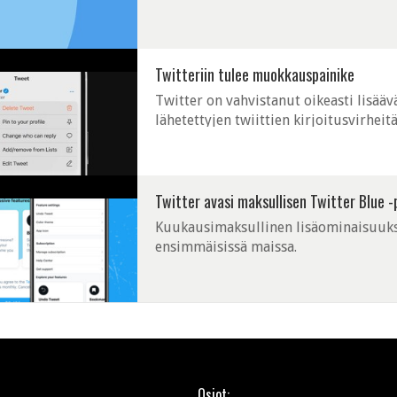
visiotaan paremmasta Twitteristä. Musk
Twitteriin tulee muokkauspainike
Twitter on vahvistanut oikeasti lisää
lähetettyjen twiittien kirjoitusvirheitä
Twitter avasi maksullisen Twitter Blue -
Kuukausimaksullinen lisäominaisuuksia
ensimmäisissä maissa.
Osiot: