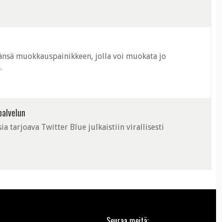
 on julkisesti kertonut ...
vänsä muokkauspainikkeen, jolla voi muokata jo
.
palvelun
 tarjoava Twitter Blue julkaistiin virallisesti
Seuraa meitä: