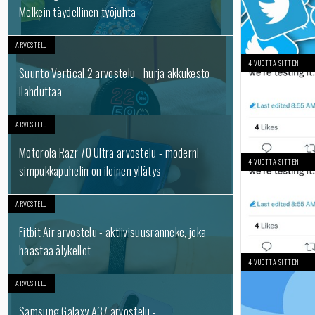
Melkein täydellinen työjuhta
ARVOSTELU
4 VUOTTA SITTEN
Suunto Vertical 2 arvostelu - hurja akkukesto
ilahduttaa
ARVOSTELU
Motorola Razr 70 Ultra arvostelu - moderni
4 VUOTTA SITTEN
simpukkapuhelin on iloinen yllätys
ARVOSTELU
Fitbit Air arvostelu - aktiivisuusranneke, joka
haastaa älykellot
4 VUOTTA SITTEN
ARVOSTELU
Samsung Galaxy A37 arvostelu -