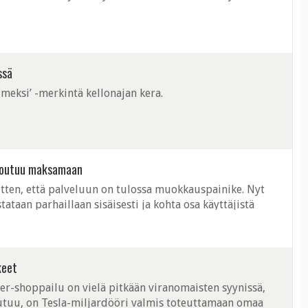
ssä
meksi’ -merkintä kellonajan kera.
ä joutuu maksamaan
tten, että palveluun on tulossa muokkauspainike. Nyt
ataan parhaillaan sisäisesti ja kohta osa käyttäjistä
keet
er-shoppailu on vielä pitkään viranomaisten syynissä,
utuu, on Tesla-miljardööri valmis toteuttamaan omaa