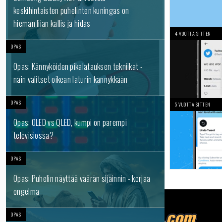
keskihintaisten puhelinten kuningas on
hieman liian kallis ja hidas
4 VUOTTA SITTEN
OPAS
Opas: Kännyköiden pikalatauksen tekniikat -
näin valitset oikean laturin kännykkään
OPAS
5 VUOTTA SITTEN
Opas: OLED vs QLED, kumpi on parempi
televisiossa?
OPAS
Opas: Puhelin näyttää väärän sijainnin - korjaa
ongelma
OPAS