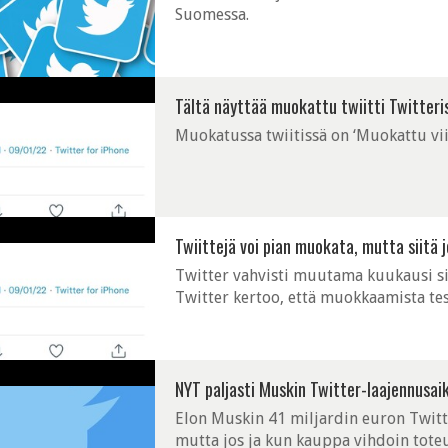
Suomessa.
Tältä näyttää muokattu twiitti Twitteri
Muokatussa twiitissä on ‘Muokattu vii
Twiittejä voi pian muokata, mutta siit
Twitter vahvisti muutama kuukausi si
Twitter kertoo, että muokkaamista test
pääsee twiittejä muokkaamaan.
NYT paljasti Muskin Twitter-laajennusai
Elon Muskin 41 miljardin euron Twitt
mutta jos ja kun kauppa vihdoin tote