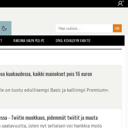
ET
RAKENNA HALPA PELI-PC
OPAS: KOVALEVYN VAIHTO
oa kuukaudessa, kaikki mainokset pois 16 euron
e on tuotu edullisempi Basic ja kalliimpi Premium+.
messa - Twiitin muokkaus, pidemmät twiitit ja muuta
 saatavuutta, joten nyt sellaisen voi hankkia myös