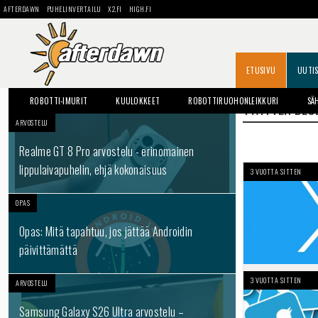
AFTERDAWN
PUHELINVERTAILU
X2.FI
HIGH.FI
ETUSIVU
UUTI
ROBOTTI-IMURIT
KUULOKKEET
ROBOTTIRUOHONLEIKKURI
SÄ
TWITTER BLU
ARVOSTELU
Realme GT 8 Pro arvostelu - erinomainen
lippulaivapuhelin, ehjä kokonaisuus
3 VUOTTA SITTEN
OPAS
Opas: Mitä tapahtuu, jos jättää Androidin
päivittämättä
3 VUOTTA SITTEN
ARVOSTELU
Samsung Galaxy S26 Ultra arvostelu –