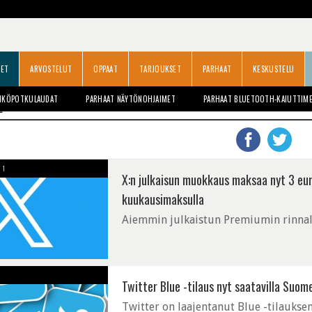
SET
ARVOSTELUT
OPPAAT
TARJOUKSET
PARHAAT
KESKUSTELU
HKÖPOTKULAUDAT
PARHAAT NÄYTÖNOHJAIMET
PARHAAT BLUETOOTH-KAIUTTIM
E
1
X:n julkaisun muokkaus maksaa nyt 3 eur
kuukausimaksulla
Aiemmin julkaistun Premiumin rinnall
Twitter Blue -tilaus nyt saatavilla Suo
Twitter on laajentanut Blue -tilauksen