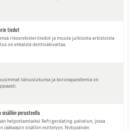
rin tiedot
nsä rikosrekisteritiedot ja muuta julkisista arkistoista
tus on ehkäistä deittiväkivaltaa.
i uusimmat talouslukunsa ja koronapandemia on
ppaasti.
 sisällön perusteella
än helpottamiseksi Refrigerdating-palvelun, jossa
an jääkaapin sisällön esittelyyn. Nykypäivän