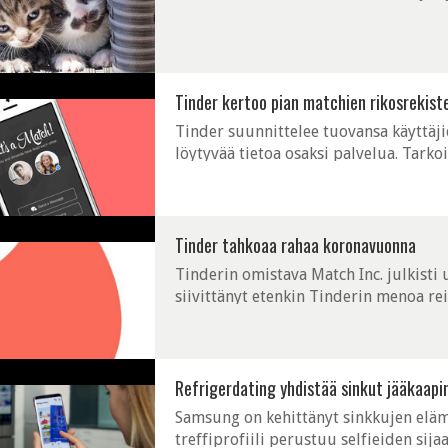
Tinder kertoo pian matchien rikosrekiste
Tinder suunnittelee tuovansa käyttäjie
löytyvää tietoa osaksi palvelua. Tarkoi
Tinder tahkoaa rahaa koronavuonna
Tinderin omistava Match Inc. julkist
siivittänyt etenkin Tinderin menoa rei
Refrigerdating yhdistää sinkut jääkaapin
Samsung on kehittänyt sinkkujen eläm
treffiprofiili perustuu selfieiden sija