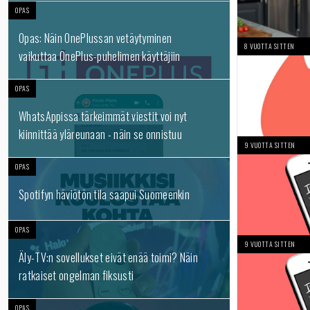
OPAS
Opas: Näin OnePlussan vetäytyminen
8 VUOTTA SITTEN
vaikuttaa OnePlus-puhelimen käyttäjiin
OPAS
WhatsAppissa tärkeimmät viestit voi nyt
kiinnittää yläreunaan - näin se onnistuu
9 VUOTTA SITTEN
OPAS
Spotifyn häviötön tila saapui Suomeenkin
OPAS
9 VUOTTA SITTEN
Äly-TV:n sovellukset eivät enää toimi? Näin
ratkaiset ongelman fiksusti
OPAS