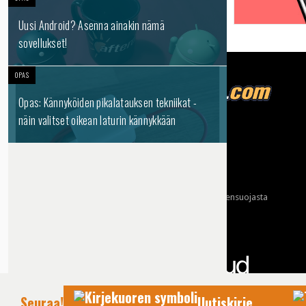
Uusi Android? Asenna ainakin nämä
sovellukset!
OPAS
Opas: Kännyköiden pikalatauksen tekniikat -
näin valitset oikean laturin kännykkään
Tietoja meistä
Mainonta
Ota yhteyttä
Käyttöehdot ja tietoa yksityisyydensuojasta
Tietosuojaseloste
Yhteydet tarjoaa:
Seuraa!
Uutiskirje