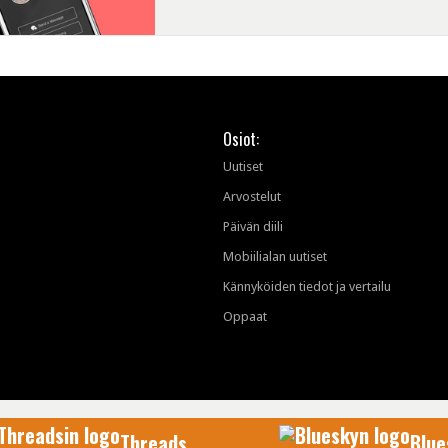
Osiot:
Uutiset
Arvostelut
Päivän diili
Mobiilialan uutiset
Kännyköiden tiedot ja vertailu
Oppaat
Threads
Blue