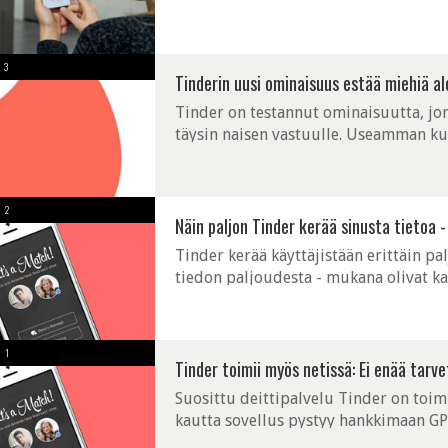
treffipalveluiden avulla voi olla hanka
3
Tinderin uusi ominaisuus estää miehiä a
Tinder on testannut ominaisuutta, jon
täysin naisen vastuulle. Useamman k
on nyt tulossa kaikille Tinderin käyttäjill
2
Näin paljon Tinder kerää sinusta tietoa 
Tinder kerää käyttäjistään erittäin pa
tiedon paljoudesta - mukana olivat kaik
1
Tinder toimii myös netissä: Ei enää tarve
Suosittu deittipalvelu Tinder on toimi
kautta sovellus pystyy hankkimaan GPS
määrittämistä varten. Tinderistä on ku