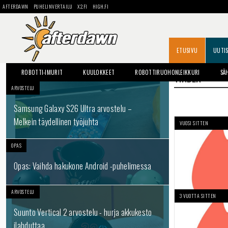
AFTERDAWN
PUHELINVERTAILU
X2.FI
HIGH.FI
ETUSIVU
UUTI
ROBOTTI-IMURIT
KUULOKKEET
ROBOTTIRUOHONLEIKKURI
SÄ
TINDER
ARVOSTELU
Samsung Galaxy S26 Ultra arvostelu –
Melkein täydellinen työjuhta
VUOSI SITTEN
OPAS
Opas: Vaihda hakukone Android -puhelimessa
ARVOSTELU
3 VUOTTA SITTEN
Suunto Vertical 2 arvostelu - hurja akkukesto
ilahduttaa