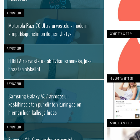
ARVOSTELU
Motorola Razr 70 Ultra arvostelu - moderni
simpukkapuhelin on iloinen yllätys
3 VUOTTA SITTEN
ARVOSTELU
Fitbit Air arvostelu - aktiivisuusranneke, joka
haastaa älykellot
4 VUOTTA SITTEN
ARVOSTELU
Samsung Galaxy A37 arvostelu -
keskihintaisten puhelinten kuningas on
hieman liian kallis ja hidas
5 VUOTTA SITTEN
ARVOSTELU
Ecovacs X11 Omnicyclone arvostelu -