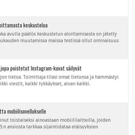
laa löytää pysyvää rakkautta, ...
loittamasta keskustelua
ka avulla päätös keskustelun aloittamisesta on jätetty
uukauden muutamissa maissa testissä ollut ominaisuus
e. Tai ei kaikille, ...
- jopa poistetut Instagram-kuvat säilyvät
ljon tietoa. Toimittaja tilasi omat tietonsa ja hämmästyi
ki viestit, kaikki tykkäykset, aivan kaikki.
tta mobiilisovellukselle
nut toistaiseksi ainoastaan mobiililaitteilla, joiden
:n ansiosta tarkkaa sijaintidataa etäisyyksien
itenkin tulossa myös tietokoneella ...