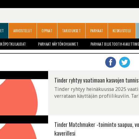
SET
ARVOSTELUT
OPPAAT
TARJOUKSET
PARHAAT
KESKUSTELU
HKÖPOTKULAUDAT
PARHAAT NÄYTÖNOHJAIMET
PARHAAT BLUETOOTH-KAIUTTIM
Tinder ryhtyy vaatimaan kasvojen tunni
Tinder ryhtyy heinäkuussa 2025 vaatim
verrataan käyttäjän profiilikuviin. Tar
Tinder Matchmaker -toiminto saapuu, voi
kaverillesi