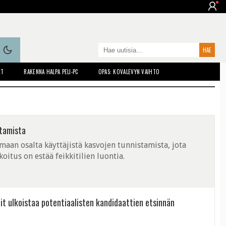
ET
RAKENNA HALPA PELI-PC
OPAS: KOVALEVYN VAIHTO
stamista
aan osalta käyttäjistä kasvojen tunnistamista, jota
koitus on estää feikkitilien luontia.
t ulkoistaa potentiaalisten kandidaattien etsinnän