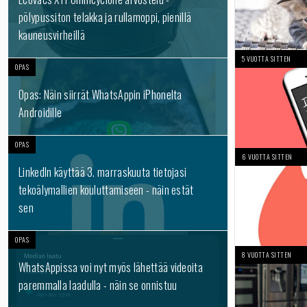
pölypussiton telakka ja rullamoppi, pienillä
kauneusvirheillä
5 VUOTTA SITTEN
OPAS
Opas: Näin siirrät WhatsAppin iPhonelta
Androidille
OPAS
6 VUOTTA SITTEN
LinkedIn käyttää 3. marraskuuta tietojasi
tekoälymallien kouluttamiseen - näin estät
sen
OPAS
8 VUOTTA SITTEN
WhatsAppissa voi nyt myös lähettää videoita
paremmalla laadulla - näin se onnistuu