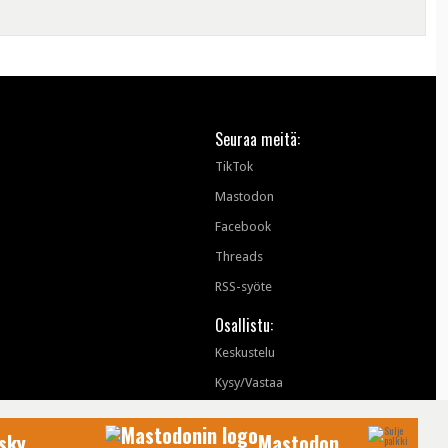
Seuraa meitä:
TikTok
Mastodon
Facebook
Threads
RSS-syöte
Osallistu:
Keskustelu
Kysy/Vastaa
sky
Mastodon