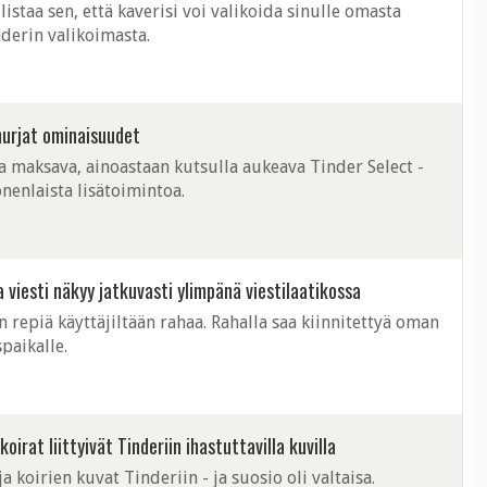
taa sen, että kaverisi voi valikoida sinulle omasta
derin valikoimasta.
 hurjat ominaisuudet
 maksava, ainoastaan kutsulla aukeava Tinder Select -
onenlaista lisätoimintoa.
 viesti näkyy jatkuvasti ylimpänä viestilaatikossa
 repiä käyttäjiltään rahaa. Rahalla saa kiinnitettyä oman
paikalle.
irat liittyivät Tinderiin ihastuttavilla kuvilla
a koirien kuvat Tinderiin - ja suosio oli valtaisa.