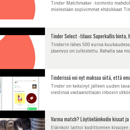
Tinder Matchmaker -toiminto mahdollis
mielestään sopivimmat ehdokkaat Tin
Tinder Select -tilaus: Superkallis hinta,
Tinderin lähes 500 euroa kuukaudessa
jäsenyys on julkistettu. Rahalla saa m
Tinderissä voi nyt maksaa siitä, että oma
Tinder on keksinyt jälleen uuden tavan
viestinsä vastaanottajan inboxin ykkös
Varma match? Löytöeläinkodin kissat ja ko
Eläinkoti laittoi kodittomien kissojen j