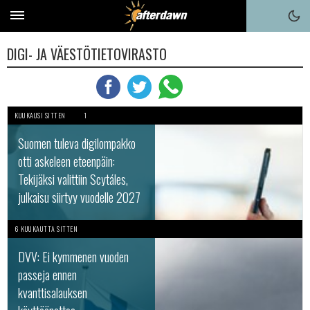
DIGI- JA VÄESTÖTIETOVIRASTO
KUUKAUSI SITTEN
1
Suomen tuleva digilompakko
otti askeleen eteenpäin:
Tekijäksi valittiin Scytáles,
julkaisu siirtyy vuodelle 2027
6 KUUKAUTTA SITTEN
DVV: Ei kymmenen vuoden
passeja ennen
kvanttisalauksen