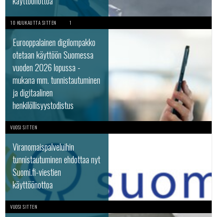
käyttöönottoa
10 KUUKAUTTA SITTEN
1
Eurooppalainen digilompakko
otetaan käyttöön Suomessa
vuoden 2026 lopussa -
mukana mm. tunnistautuminen
ja digitaalinen
henkilöllisyystodistus
VUOSI SITTEN
Viranomaispalveluihin
tunnistautuminen ehdottaa nyt
Suomi.fi-viestien
käyttöönottoa
VUOSI SITTEN