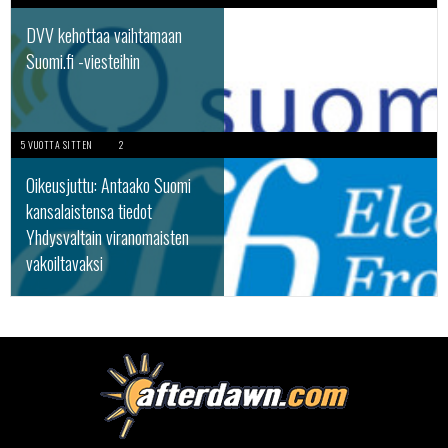
DVV kehottaa vaihtamaan
Suomi.fi -viesteihin
5 VUOTTA SITTEN
2
Oikeusjuttu: Antaako Suomi
kansalaistensa tiedot
Yhdysvaltain viranomaisten
vakoiltavaksi