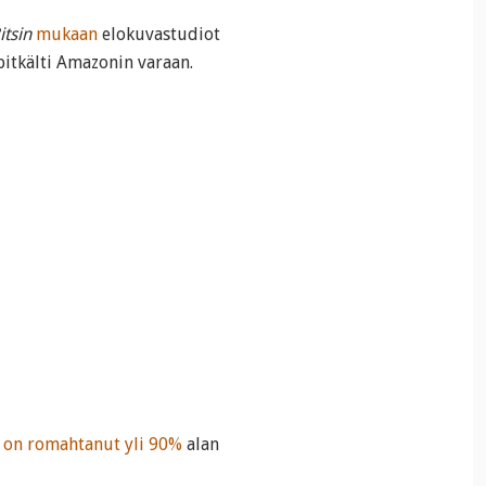
itsin
mukaan
elokuvastudiot
pitkälti Amazonin varaan.
i
on romahtanut yli 90%
alan