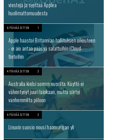
viestejä ja syyttää Applea
huolimattomuudesta
4 PÄIVÄÄ SITTEN
1
Apple haastoi Britannian hallituksen oikeuteen
- ei aio antaa pääsyä salattuihin iCloud-
tietoihin
4 PÄIVÄÄ SITTEN
3
Australia kielsi somen nuorilta: Käyttö ei
vähentynyt juuri lainkaan, mutta siirtyi
vanhemmilta piiloon
4 PÄIVÄÄ SITTEN
3
Linuxin suosio nousi haamurajan yli