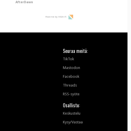
AfterDawn
hyypiöille
Powered by HIGH.FI
Seuraa meitä:
TikTok
Mastodon
Facebook
Threads
RSS-syöte
Osallistu:
Keskustelu
Kysy/Vastaa