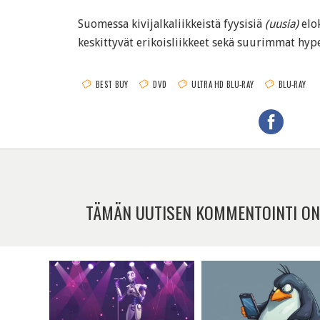
Suomessa kivijalkaliikkeistä fyysisiä
(uusia)
elok
keskittyvät erikoisliikkeet sekä suurimmat hyp
BEST BUY
DVD
ULTRA HD BLU-RAY
BLU-RAY
TÄMÄN UUTISEN KOMMENTOINTI ON