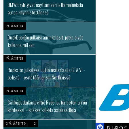
BMW:t ryhtyivät näyttämään leffamainoksia
autoa käynnistettäessä
PÄIVÄ SITTEN
DuckDuckGo julkaisi aurinkolasit, jotka eivät
tallenna mitään
PÄIVÄ SITTEN
Rockstar julkaisee uutta materiaalia GTA VI -
pelistä – esitetään ensin Netflixissä
PÄIVÄ SITTEN
Sähköpotkulautayhtiö Ryde joutui tietomurron
kohteeksi – koskee kaikkia asiakastilejä
2 PÄIVÄÄ SITTEN
2
PETTERI PYYNY