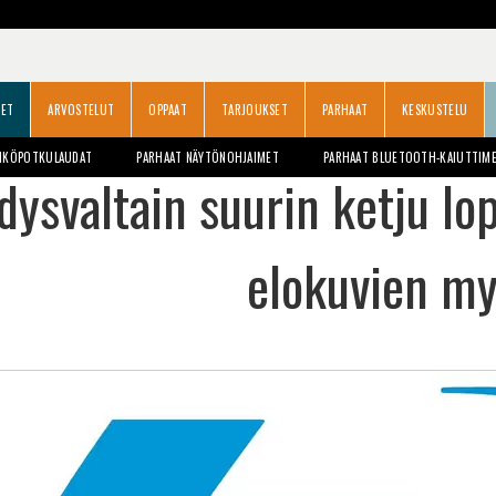
SET
ARVOSTELUT
OPPAAT
TARJOUKSET
PARHAAT
KESKUSTELU
HKÖPOTKULAUDAT
PARHAAT NÄYTÖNOHJAIMET
PARHAAT BLUETOOTH-KAIUTTIM
dysvaltain suurin ketju lop
elokuvien m