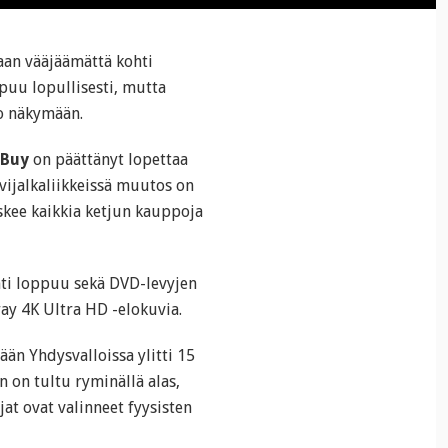
aan vääjäämättä kohti
puu lopullisesti, mutta
jo näkymään.
 Buy
on päättänyt lopettaa
vijalkaliikkeissä muutos on
skee kaikkia ketjun kauppoja
nti loppuu sekä DVD-levyjen
ray 4K Ultra HD -elokuvia.
än Yhdysvalloissa ylitti 15
n on tultu ryminällä alas,
jat ovat valinneet fyysisten