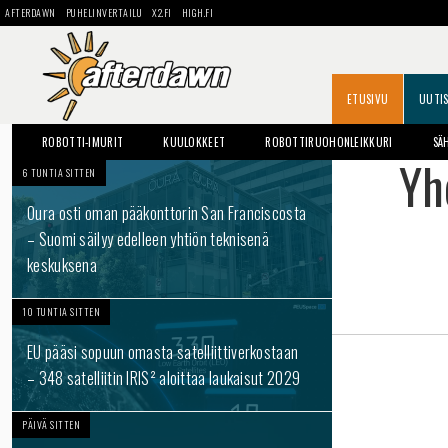
AFTERDAWN
PUHELINVERTAILU
X2.FI
HIGH.FI
ETUSIVU
UUTI
ROBOTTI-IMURIT
KUULOKKEET
ROBOTTIRUOHONLEIKKURI
SÄ
Yh
6 TUNTIA SITTEN
Oura osti oman pääkonttorin San Franciscosta
– Suomi säilyy edelleen yhtiön teknisenä
keskuksena
10 TUNTIA SITTEN
EU pääsi sopuun omasta satelliittiverkostaan
– 348 satelliitin IRIS² aloittaa laukaisut 2029
PÄIVÄ SITTEN