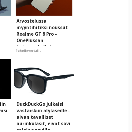
i
Arvostelussa
myyntihitiksi noussut
Realme GT 8 Pro -
OnePlussan
huippupuhelinten
Puhelinvertailu
"perillinen"
iin
DuckDuckGo julkaisi
aisi
vastaiskun älylaseille -
aivan tavalliset
aurinkolasit, eivät sovi
salakuvaaville