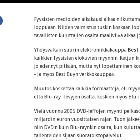
Fyysisten medioiden aikakausi alkaa nilkuttam
loppuaan. Niiden valmistus tuskin koskaan lop
tavallisten kuluttajien osalta maaliviiva alkaa 
Yhdysvaltain suurin elektroniikkakauppa
Best
kaikkien fyysisten elokuvien myynnin. Ketjun ki
jo edennyt pitkään, mutta nyt lopettaminen ko
- ja myös Best Buyn verkkokauppaa.
Muutos koskettaa kaikkia formaatteja, eli myy
että Blu-ray -levyjen osalta, koskien myös Blu-
Vielä vuonna 2005 DVD-leffojen myynti pelkästä
miljardin euron vuosittaisen rajan. Tuon jälkee
niin DVD:n kuin Blu-raynkin osalta, kun kulutta
tallenteiden sijaan suoratoistopalvelut.