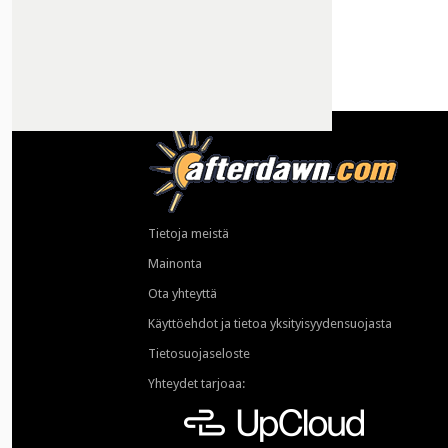
Tietoja meistä
Mainonta
Ota yhteyttä
Käyttöehdot ja tietoa yksityisyydensuojasta
Tietosuojaseloste
Yhteydet tarjoaa: