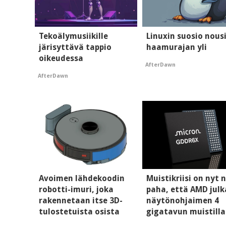
Tekoälymusiikille
Linuxin suosio nous
järisyttävä tappio
haamurajan yli
oikeudessa
AfterDawn
AfterDawn
Avoimen lähdekoodin
Muistikriisi on nyt n
robotti-imuri, joka
paha, että AMD julk
rakennetaan itse 3D-
näytönohjaimen 4
tulostetuista osista
gigatavun muistilla