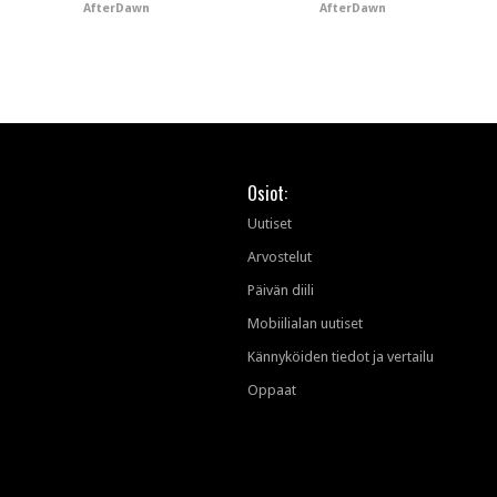
AfterDawn
AfterDawn
Osiot:
Uutiset
Arvostelut
Päivän diili
Mobiilialan uutiset
Kännyköiden tiedot ja vertailu
Oppaat