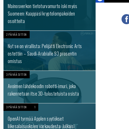
Mainosverkon tietoturvamurto iski myös
Suomeen: Kaappasi kryptolompakoiden
osoitteita
2 PÄIVÄÄ SITTEN
Nyt se on virallista: Pelijätti Electronic Arts
ostettiin – Saudi-Arabialle 93 prosentin
omistus
3 PÄIVÄÄ SITTEN
Avoimen lähdekoodin robotti-imuri, joka
rakennetaan itse 3D-tulostetuista osista
3 PÄIVÄÄ SITTEN
1
OpenAI tyrmää Applen syytökset
liikesalaisuuksien varkaudesta: Julkaisi