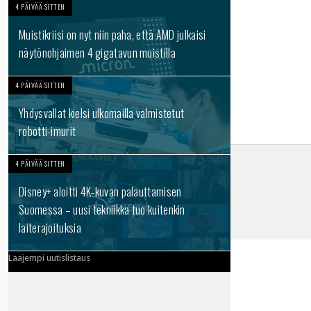
4 PÄIVÄÄ SITTEN
Muistikriisi on nyt niin paha, että AMD julkaisi
näytönohjaimen 4 gigatavun muistilla
4 PÄIVÄÄ SITTEN
Yhdysvallat kielsi ulkomailla valmistetut
robotti-imurit
4 PÄIVÄÄ SITTEN
Disney+ aloitti 4K-kuvan palauttamisen
Suomessa – uusi tekniikka tuo kuitenkin
laiterajoituksia
Laajempi uutislistaus