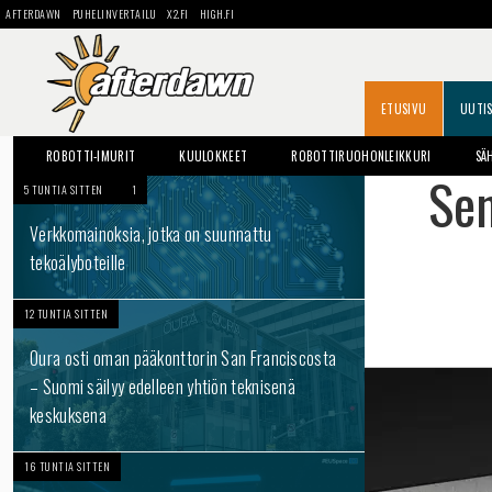
AFTERDAWN
PUHELINVERTAILU
X2.FI
HIGH.FI
ETUSIVU
UUTI
ROBOTTI-IMURIT
KUULOKKEET
ROBOTTIRUOHONLEIKKURI
SÄ
Sen
5 TUNTIA SITTEN
1
Verkkomainoksia, jotka on suunnattu
tekoälyboteille
12 TUNTIA SITTEN
Oura osti oman pääkonttorin San Franciscosta
– Suomi säilyy edelleen yhtiön teknisenä
keskuksena
16 TUNTIA SITTEN