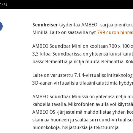
HONEN
Sennheiser
täydentää AMBEO -sarjaa pieniko
Minillä. Laite on saatavilla nyt
799 euron hinnal
AMBEO Soundbar Mini on kooltaan 700 x 100 x 
3,3 kiloa. Soundbarissa on yhteensä kuusi kaiut
bassoelementtiä ja neljä muuta elementtiä. Kok
Laite on varustettu 7.1.4-virtualisointiteknolog
3D-äänen virtuaalisia tilaäänikaiuttimia hyödy
AMBEO Soundbar Minissä on yhteensä neljä mik
kahdella tavalla. Mikrofonien avulla voi käyttää
AMBEO OS -järjestelmä mahdollistaa yhden kos
skannaa huoneen ja säätää surround-virtualis
huonekokoja, heijastuksia ja tekstuureja.