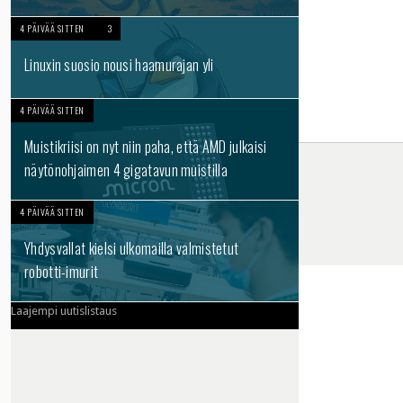
4 PÄIVÄÄ SITTEN
3
Linuxin suosio nousi haamurajan yli
4 PÄIVÄÄ SITTEN
Muistikriisi on nyt niin paha, että AMD julkaisi
näytönohjaimen 4 gigatavun muistilla
4 PÄIVÄÄ SITTEN
Yhdysvallat kielsi ulkomailla valmistetut
robotti-imurit
Laajempi uutislistaus