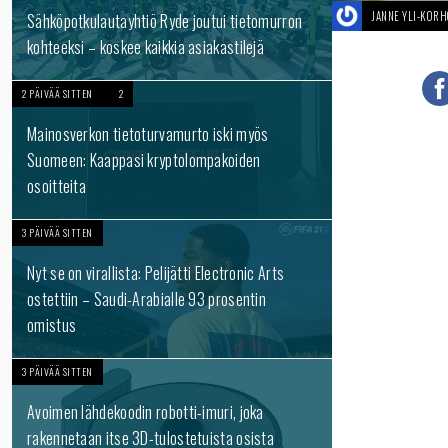
JANNE YLI-KOR
Sähköpotkulautayhtiö Ryde joutui tietomurron
kohteeksi – koskee kaikkia asiakastilejä
2 PÄIVÄÄ SITTEN
2
Mainosverkon tietoturvamurto iski myös
Suomeen: Kaappasi kryptolompakoiden
osoitteita
3 PÄIVÄÄ SITTEN
Nyt se on virallista: Pelijätti Electronic Arts
ostettiin – Saudi-Arabialle 93 prosentin
omistus
3 PÄIVÄÄ SITTEN
Avoimen lähdekoodin robotti-imuri, joka
rakennetaan itse 3D-tulostetuista osista