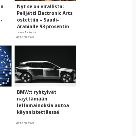
in
Nyt se on virallista:
Pelijätti Electronic Arts
D-
ostettiin – Saudi-
a
Arabialle 93 prosentin
omistus
AfterDawn
BMW:t ryhtyivät
näyttämään
leffamainoksia autoa
käynnistettäessä
AfterDawn
taa
an