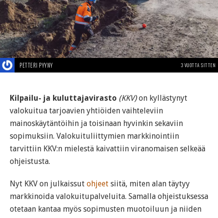
PETTERI PYYNY
3 VUOTTA SITTEN
Kilpailu- ja kuluttajavirasto
(KKV)
on kyllästynyt
valokuitua tarjoavien yhtiöiden vaihteleviin
mainoskäytäntöihin ja toisinaan hyvinkin sekaviin
sopimuksiin. Valokuituliittymien markkinointiin
tarvittiin KKV:n mielestä kaivattiin viranomaisen selkeää
ohjeistusta.
Nyt KKV on julkaissut
ohjeet
siitä, miten alan täytyy
markkinoida valokuitupalveluita. Samalla ohjeistuksessa
otetaan kantaa myös sopimusten muotoiluun ja niiden