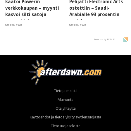
kaatoi Powerin
Pelijätti Electronic Arts
verkkokaupan – myynti
ostettiin – Saudi-
kasvoi silti satoja
Arabialle 93 prosentin
prosentteja
omistus
AfterDawn
AfterDawn
Powered by HIGH.FI
Tietoja meistä
Mainonta
Ota yhteyttä
Käyttöehdot ja tietoa yksityisyydensuojasta
Tietosuojaseloste