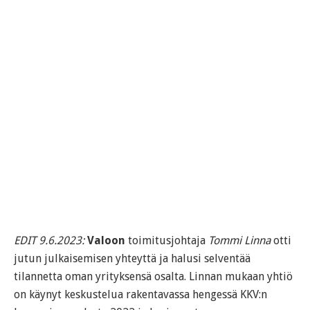
EDIT 9.6.2023:
Valoon
toimitusjohtaja
Tommi Linna
otti
jutun julkaisemisen yhteyttä ja halusi selventää
tilannetta oman yrityksensä osalta. Linnan mukaan yhtiö
on käynyt keskustelua rakentavassa hengessä KKV:n