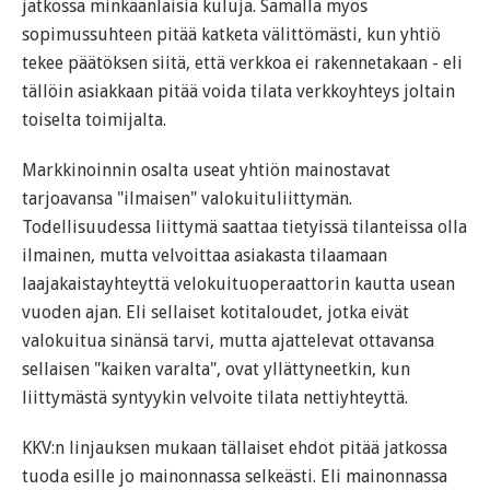
jatkossa minkäänlaisia kuluja. Samalla myös
sopimussuhteen pitää katketa välittömästi, kun yhtiö
tekee päätöksen siitä, että verkkoa ei rakennetakaan - eli
tällöin asiakkaan pitää voida tilata verkkoyhteys joltain
toiselta toimijalta.
Markkinoinnin osalta useat yhtiön mainostavat
tarjoavansa "ilmaisen" valokuituliittymän.
Todellisuudessa liittymä saattaa tietyissä tilanteissa olla
ilmainen, mutta velvoittaa asiakasta tilaamaan
laajakaistayhteyttä velokuituoperaattorin kautta usean
vuoden ajan. Eli sellaiset kotitaloudet, jotka eivät
valokuitua sinänsä tarvi, mutta ajattelevat ottavansa
sellaisen "kaiken varalta", ovat yllättyneetkin, kun
liittymästä syntyykin velvoite tilata nettiyhteyttä.
KKV:n linjauksen mukaan tällaiset ehdot pitää jatkossa
tuoda esille jo mainonnassa selkeästi. Eli mainonnassa