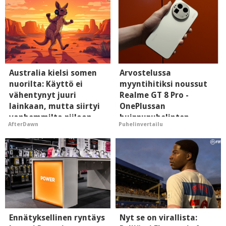
Australia kielsi somen
Arvostelussa
nuorilta: Käyttö ei
myyntihitiksi noussut
vähentynyt juuri
Realme GT 8 Pro -
lainkaan, mutta siirtyi
OnePlussan
vanhemmilta piiloon
huippupuhelinten
AfterDawn
Puhelinvertailu
"perillinen"
Ennätyksellinen ryntäys
Nyt se on virallista: