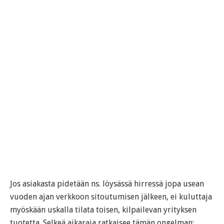
Jos asiakasta pidetään ns. löysässä hirressä jopa usean
vuoden ajan verkkoon sitoutumisen jälkeen, ei kuluttaja
myöskään uskalla tilata toisen, kilpailevan yrityksen
tuotetta. Selkeä aikaraja ratkaisee tämän ongelman: