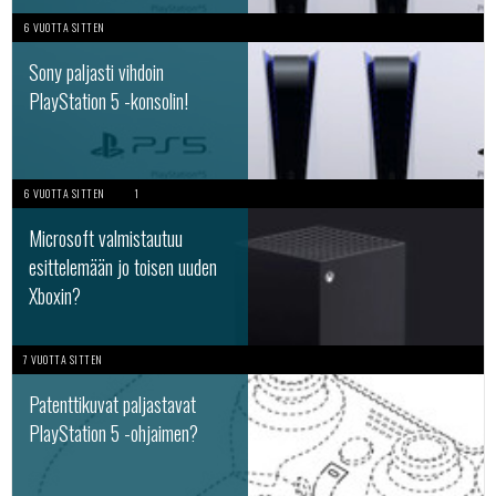
6 VUOTTA SITTEN
Sony paljasti vihdoin
PlayStation 5 -konsolin!
6 VUOTTA SITTEN
1
Microsoft valmistautuu
esittelemään jo toisen uuden
Xboxin?
7 VUOTTA SITTEN
Patenttikuvat paljastavat
PlayStation 5 -ohjaimen?