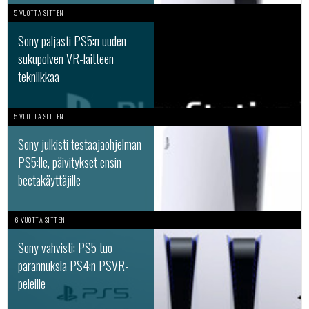
5 VUOTTA SITTEN
Sony paljasti PS5:n uuden
sukupolven VR-laitteen
tekniikkaa
5 VUOTTA SITTEN
Sony julkisti testaajaohjelman
PS5:lle, päivitykset ensin
beetakäyttäjille
6 VUOTTA SITTEN
Sony vahvisti: PS5 tuo
parannuksia PS4:n PSVR-
peleille