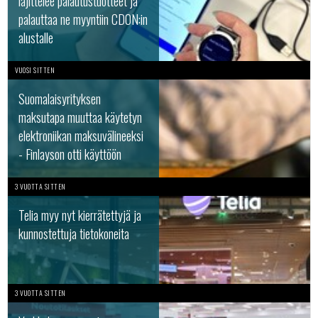
lajittelee palautustuotteet ja
palauttaa ne myyntiin CDON:in
alustalle
VUOSI SITTEN
Suomalaisyrityksen
maksutapa muuttaa käytetyn
elektroniikan maksuvälineeksi
- Finlayson otti käyttöön
3 VUOTTA SITTEN
Telia myy nyt kierrätettyjä ja
kunnostettuja tietokoneita
3 VUOTTA SITTEN