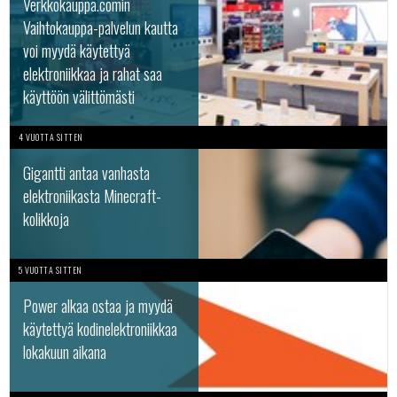
Verkkokauppa.comin
Vaihtokauppa-palvelun kautta
voi myydä käytettyä
elektroniikkaa ja rahat saa
käyttöön välittömästi
4 VUOTTA SITTEN
Gigantti antaa vanhasta
elektroniikasta Minecraft-
kolikkoja
5 VUOTTA SITTEN
Power alkaa ostaa ja myydä
käytettyä kodinelektroniikkaa
lokakuun aikana