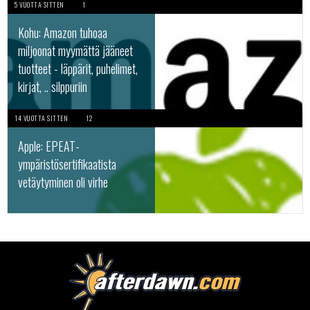
5 VUOTTA SITTEN
1
Kohu: Amazon tuhoaa
miljoonat myymättä jääneet
tuotteet - läppärit, puhelimet,
kirjat, .. silppuriin
14 VUOTTA SITTEN
12
Apple: EPEAT-
ympäristösertifikaatista
vetäytyminen oli virhe