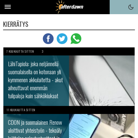
KIERRÄTYS
7 KUUKAUTTA SITTEN
3
LähiTapiola: joka neljännellä
suomalaisella on kotonaan yli
kymmenen akkulaitetta - akut
aiheuttavat enemmän
tulipaloja kuin sähkökiukaat
11 KUUKAUTTA SITTEN
CDON ja suomalainen Renow
aloittivat yhteistyön - tekoäly