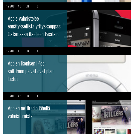
12 VUOTTA SITTEN
6
Apple valmistelee
ennätyksellistä yrityskauppaa:
Ostamassa itselleen Beatsin
12 VUOTTA SITTEN
4
Applen ikonisen iPod-
soittimen päivät ovat pian
luetut
13 VUOTTA SITTEN
1
Applen nettiradio lähellä
valmistumista