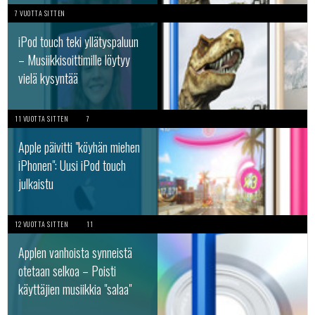
7 VUOTTA SITTEN
iPod touch teki yllätyspaluun
– Musiikkisoittimille löytyy
vielä kysyntää
11 VUOTTA SITTEN
7
Apple päivitti "köyhän miehen
iPhonen": Uusi iPod touch
julkaistu
12 VUOTTA SITTEN
11
Applen vanhoista synneistä
otetaan selkoa – Poisti
käyttäjien musiikkia "salaa"