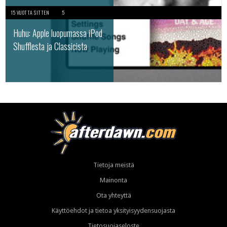
15 VUOTTA SITTEN
5
Huhu: Apple luopumassa iPod
Shufflesta ja Classicista
Tietoja meistä
Mainonta
Ota yhteyttä
Käyttöehdot ja tietoa yksityisyydensuojasta
Tietosuojaseloste