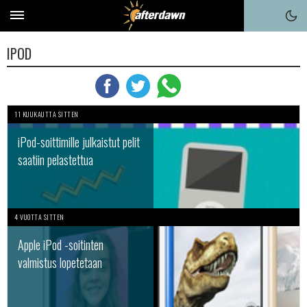
IPOD
11 KUUKAUTTA SITTEN
iPod-soittimille julkaistut pelit
saatiin pelastettua
4 VUOTTA SITTEN
Apple iPod -soitinten
valmistus lopetetaan