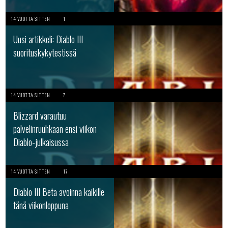
14 VUOTTA SITTEN
1
Uusi artikkeli: Diablo III
suorituskykytestissä
14 VUOTTA SITTEN
7
Blizzard varautuu
palvelinruuhkaan ensi viikon
Diablo-julkaisussa
14 VUOTTA SITTEN
17
Diablo III Beta avoinna kaikille
tänä viikonloppuna