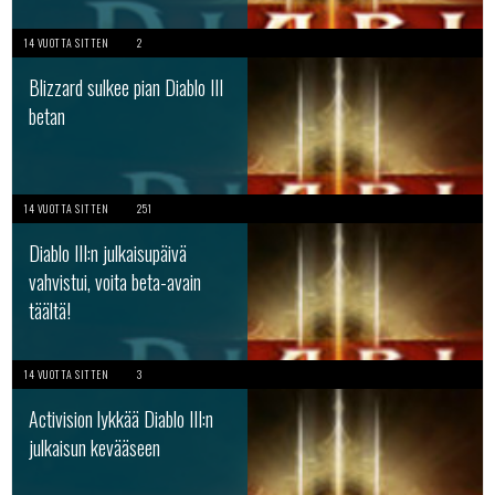
14 VUOTTA SITTEN
2
Blizzard sulkee pian Diablo III
betan
14 VUOTTA SITTEN
251
Diablo III:n julkaisupäivä
vahvistui, voita beta-avain
täältä!
14 VUOTTA SITTEN
3
Activision lykkää Diablo III:n
julkaisun kevääseen