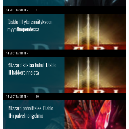
14 VUOTTA SITTEN
2
Diablo III ylsi ennätykseen
myyntinopeudessa
14 VUOTTA SITTEN
Blizzard kiistää huhut Diablo
III hakkeroinneista
14 VUOTTA SITTEN
10
Blizzard pahoittelee Diablo
III:n palvelinongelmia