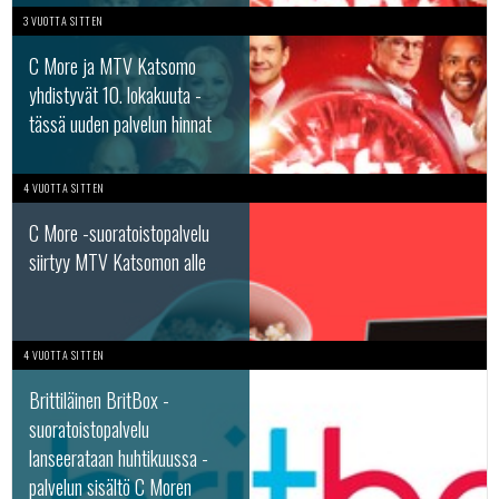
3 VUOTTA SITTEN
C More ja MTV Katsomo
yhdistyvät 10. lokakuuta -
tässä uuden palvelun hinnat
4 VUOTTA SITTEN
C More -suoratoistopalvelu
siirtyy MTV Katsomon alle
4 VUOTTA SITTEN
Brittiläinen BritBox -
suoratoistopalvelu
lanseerataan huhtikuussa -
palvelun sisältö C Moren