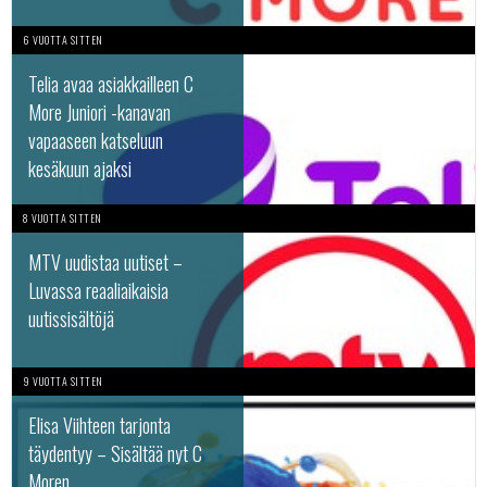
6 VUOTTA SITTEN
Telia avaa asiakkailleen C
More Juniori -kanavan
vapaaseen katseluun
kesäkuun ajaksi
8 VUOTTA SITTEN
MTV uudistaa uutiset –
Luvassa reaaliaikaisia
uutissisältöjä
9 VUOTTA SITTEN
Elisa Viihteen tarjonta
täydentyy – Sisältää nyt C
Moren