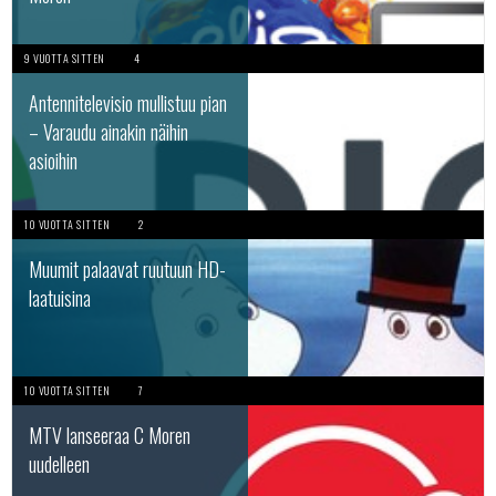
9 VUOTTA SITTEN
4
Antennitelevisio mullistuu pian
– Varaudu ainakin näihin
asioihin
10 VUOTTA SITTEN
2
Muumit palaavat ruutuun HD-
laatuisina
10 VUOTTA SITTEN
7
MTV lanseeraa C Moren
uudelleen