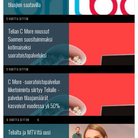
tilaajien saatavilla
5 VUOTTA SITTEN
Telian C More noussut
Suomen suosituimmaksi
kotimaiseksi
suoratoistopalveluksi
5 VUOTTA SITTEN
C More -suoratoistopalvelun
liiketoiminta siirtyy Telialle -
palvelun tilaajamäärät
kasvoivat vuodessa yli 50%
6 VUOTTA SITTEN
6
Telialta ja MTV:ltä uusi