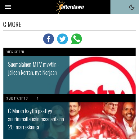
C MORE
VUOSI SITTEN
Suomalainen MTV myytiin -
jälleen kerran, nyt Norjaan
3 VUOTTA SITTEN
1
C Moren käyttö päättyy
suurimmalta osin maanantaina
20. marraskuuta