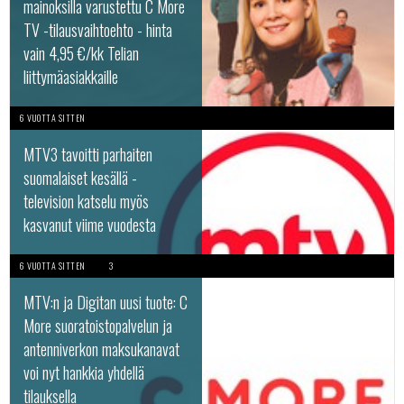
mainoksilla varustettu C More
TV -tilausvaihtoehto - hinta
vain 4,95 €/kk Telian
liittymäasiakkaille
6 VUOTTA SITTEN
MTV3 tavoitti parhaiten
suomalaiset kesällä -
television katselu myös
kasvanut viime vuodesta
6 VUOTTA SITTEN
3
MTV:n ja Digitan uusi tuote: C
More suoratoistopalvelun ja
antenniverkon maksukanavat
voi nyt hankkia yhdellä
tilauksella