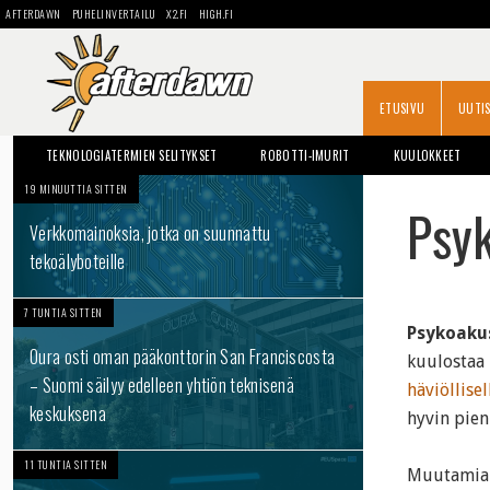
AFTERDAWN
PUHELINVERTAILU
X2.FI
HIGH.FI
ETUSIVU
UUTI
TEKNOLOGIATERMIEN SELITYKSET
ROBOTTI-IMURIT
KUULOKKEET
19 MINUUTTIA SITTEN
OPAS: KOVALEVYN VAIHTO
Psyk
Verkkomainoksia, jotka on suunnattu
tekoälyboteille
7 TUNTIA SITTEN
Psykoaku
Oura osti oman pääkonttorin San Franciscosta
kuulostaa 
– Suomi säilyy edelleen yhtiön teknisenä
häviöllisel
keskuksena
hyvin pien
11 TUNTIA SITTEN
Muutamia n