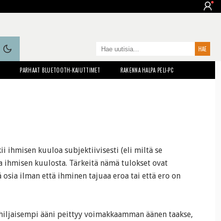
T
PARHAAT BLUETOOTH-KAIUTTIMET
RAKENNA HALPA PELI-PC
kii ihmisen kuuloa subjektiivisesti (eli miltä se
ta ihmisen kuulosta. Tärkeitä nämä tulokset ovat
 osia ilman että ihminen tajuaa eroa tai että ero on
 hiljaisempi ääni peittyy voimakkaamman äänen taakse,