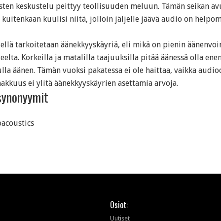
sten keskustelu peittyy teollisuuden meluun. Tämän seikan avu
 kuitenkaan kuulisi niitä, jolloin jäljelle jäävä audio on help
llä tarkoitetaan äänekkyyskäyriä, eli mikä on pienin äänenvoi
eelta. Korkeilla ja matalilla taajuuksilla pitää äänessä olla 
lla äänen. Tämän vuoksi pakatessa ei ole haittaa, vaikka audio
kkuus ei ylitä äänekkyyskäyrien asettamia arvoja.
synonyymit
acoustics
Osiot:
Uutiset