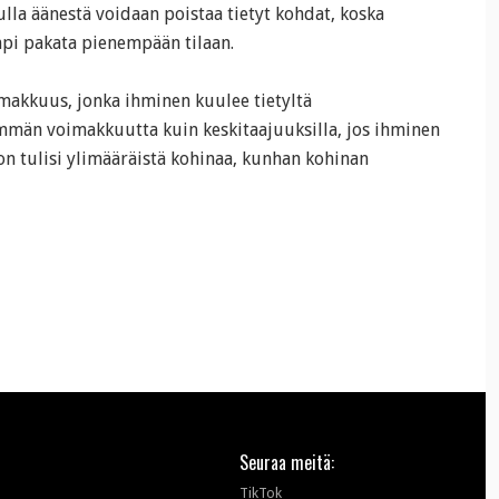
lla äänestä voidaan poistaa tietyt kohdat, koska
ompi pakata pienempään tilaan.
makkuus, jonka ihminen kuulee tietyltä
enemmän voimakkuutta kuin keskitaajuuksilla, jos ihminen
on tulisi ylimääräistä kohinaa, kunhan kohinan
Seuraa meitä:
TikTok