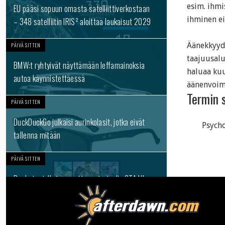
esim. ihmi
EU pääsi sopuun omasta satelliittiverkostaan
ihminen ei
– 348 satelliitin IRIS² aloittaa laukaisut 2029
Äänekkyyde
PÄIVÄ SITTEN
taajuusalu
BMW:t ryhtyivät näyttämään leffamainoksia
haluaa kuu
autoa käynnistettäessä
äänenvoima
Termin 
PÄIVÄ SITTEN
DuckDuckGo julkaisi aurinkolasit, jotka eivät
Psycho
tallenna mitään
PÄIVÄ SITTEN
Rockstar julkaisee uutta materiaalia GTA VI -
pelistä – esitetään ensin Netflixissä
PÄIVÄ SITTEN