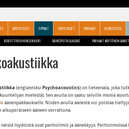
SET
ARVOSTELUT
OPPAAT
TARJOUKSET
PARHAAT
KESKUSTELU
ROBOTTIRUOHONLEIKKURI
SÄHKÖPOTKULAUDAT
PARHAAT NÄYTÖNOHJAIME
oakustiikka
stiikka
(englanniksi
Psychoacoustics
) on tieteenala, joka tut
kuuntelijan mielestä). Sen avulla on saatu selville monia asioi
le
äänenpakkaukselle. Niiden avulla äänestä voi poistaa tiettyjä
i alkuperäiseen ääneen verrattuna.
äistä löydöistä ovat peittoilmiö ja äänekkyys. Peittoilmiössä