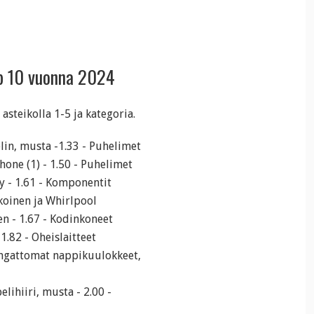
op 10 vuonna 2024
steikolla 1-5 ja kategoria.
in, musta -1.33 - Puhelimet
hone (1) - 1.50 - Puhelimet
y - 1.61 - Komponentit
oinen ja Whirlpool
 - 1.67 - Kodinkoneet
1.82 - Oheislaitteet
ngattomat nappikuulokkeet,
ihiiri, musta - 2.00 -