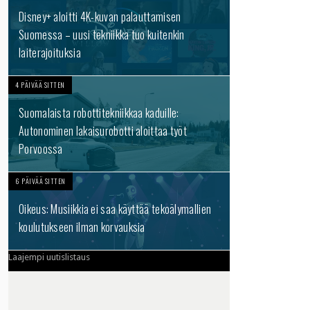
Disney+ aloitti 4K-kuvan palauttamisen
Suomessa – uusi tekniikka tuo kuitenkin
laiterajoituksia
4 PÄIVÄÄ SITTEN
Suomalaista robottitekniikkaa kaduille:
Autonominen lakaisurobotti aloittaa työt
Porvoossa
6 PÄIVÄÄ SITTEN
Oikeus: Musiikkia ei saa käyttää tekoälymallien
koulutukseen ilman korvauksia
Laajempi uutislistaus