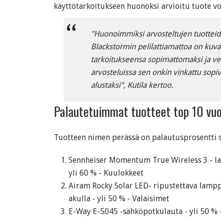
käyttötarkoitukseen huonoksi arvioitu tuote vo
"Huonoimmiksi arvosteltujen tuotteide
Blackstormin pelilattiamattoa on kuvai
tarkoitukseensa sopimattomaksi ja vel
arvosteluissa sen onkin vinkattu sopi
alustaksi", Kutila kertoo.
Palautetuimmat tuotteet top 10 v
Tuotteen nimen perässä on palautusprosentti s
Sennheiser Momentum True Wireless 3 - l
yli 60 % - Kuulokkeet
Airam Rocky Solar LED- ripustettava lampp
akulla - yli 50 % - Valaisimet
E-Way E-5045 -sähköpotkulauta - yli 50 %