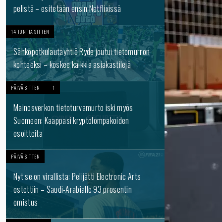
pelistä – esitetään ensin Netflixissä
14 TUNTIA SITTEN
Sähköpotkulautayhtiö Ryde joutui tietomurron
kohteeksi – koskee kaikkia asiakastilejä
PÄIVÄ SITTEN
1
Mainosverkon tietoturvamurto iski myös
Suomeen: Kaappasi kryptolompakoiden
osoitteita
PÄIVÄ SITTEN
Nyt se on virallista: Pelijätti Electronic Arts
ostettiin – Saudi-Arabialle 93 prosentin
omistus