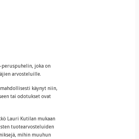
-peruspuhelin, joka on
äjien arvosteluille.
mahdollisesti käynyt niin,
seen tai odotukset ovat
kkö Lauri Kutilan mukaan
isten tuotearvosteluiden
ä niksejä, mihin muuhun