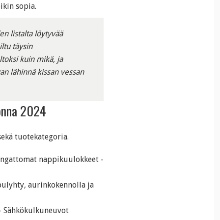
ikin sopia.
n listalta löytyvää
ltu täysin
toksi kuin mikä, ja
van lähinnä kissan vessan
uonna 2024
ekä tuotekategoria.
angattomat nappikuulokkeet -
ulyhty, aurinkokennolla ja
 - Sähkökulkuneuvot