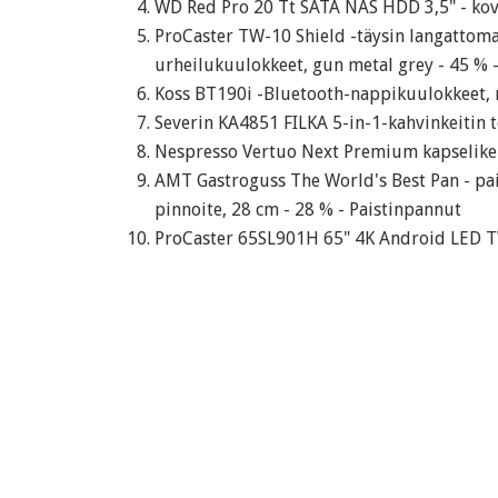
WD Red Pro 20 Tt SATA NAS HDD 3,5" - kova
ProCaster TW-10 Shield -täysin langattoma
urheilukuulokkeet, gun metal grey - 45 % 
Koss BT190i -Bluetooth-nappikuulokkeet, 
Severin KA4851 FILKA 5-in-1-kahvinkeitin 
Nespresso Vertuo Next Premium kapselikeit
AMT Gastroguss The World's Best Pan - pa
pinnoite, 28 cm - 28 % - Paistinpannut
ProCaster 65SL901H 65" 4K Android LED TV 