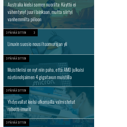
Australia kielsi somen nuorilta: Käyttö ei
vähentynyt juuri lainkaan, mutta siirtyi
vanhemmilta piiloon
3 PÄIVÄÄ SITTEN
3
Linuxin suosio nousi haamurajan yli
3 PÄIVÄÄ SITTEN
Muistikriisi on nyt niin paha, että AMD julkaisi
näytönohjaimen 4 gigatavun muistilla
3 PÄIVÄÄ SITTEN
Yhdysvallat kielsi ulkomailla valmistetut
robotti-imurit
3 PÄIVÄÄ SITTEN