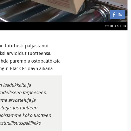
JAA
2 VUOTTA SITTEN
n totutusti paljastanut
i arvioidut tuotteensa.
 tehdä parempia ostopäätöksiä
gin Black Fridayn aikana.
 laadukkaita ja
 todelliseen tarpeeseen.
me arvosteluja ja
tteja. Jos tuotteen
 poistamme koko tuotteen
stuullisuuspäällikkö