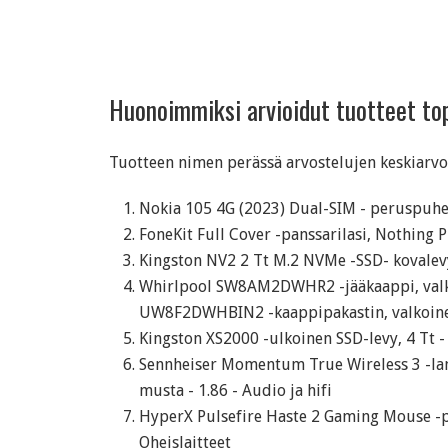
Huonoimmiksi arvioidut tuotteet t
Tuotteen nimen perässä arvostelujen keskiarvo a
Nokia 105 4G (2023) Dual-SIM - peruspuhel
FoneKit Full Cover -panssarilasi, Nothing P
Kingston NV2 2 Tt M.2 NVMe -SSD- kovalev
Whirlpool SW8AM2DWHR2 -jääkaappi, valk
UW8F2DWHBIN2 -kaappipakastin, valkoinen
Kingston XS2000 -ulkoinen SSD-levy, 4 Tt - 
Sennheiser Momentum True Wireless 3 -la
musta - 1.86 - Audio ja hifi
HyperX Pulsefire Haste 2 Gaming Mouse -pel
Oheislaitteet