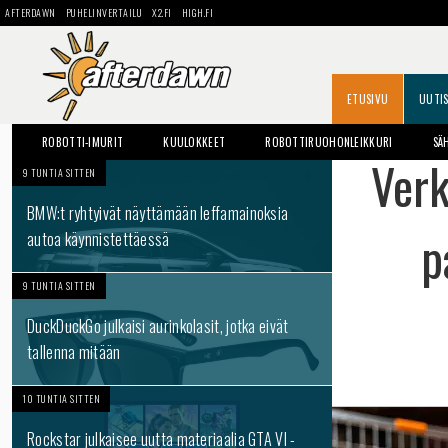
AFTERDAWN
PUHELINVERTAILU
X2.FI
HIGH.FI
ETUSIVU
UUTI
ROBOTTI-IMURIT
KUULOKKEET
ROBOTTIRUOHONLEIKKURI
SÄ
Verk
9 TUNTIA SITTEN
BMW:t ryhtyivät näyttämään leffamainoksia
p
autoa käynnistettäessä
9 TUNTIA SITTEN
DuckDuckGo julkaisi aurinkolasit, jotka eivät
tallenna mitään
10 TUNTIA SITTEN
Rockstar julkaisee uutta materiaalia GTA VI -