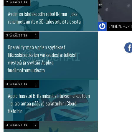
2 PÄIVÄÄ SITTEN
Avoimen lähdekoodin robotti-imuri, joka
rakennetaan itse 3D-tulostetuista osista
JANNE YLI-KOR
3 PÄIVÄÄ SITTEN
1
OpenAI tyrmää Applen syytökset
liikesalaisuuksien varkaudesta: Julkaisi
viestejä ja syyttää Applea
huolimattomuudesta
3 PÄIVÄÄ SITTEN
1
Apple haastoi Britannian hallituksen oikeuteen
- ei aio antaa pääsyä salattuihin iCloud-
tietoihin
3 PÄIVÄÄ SITTEN
2