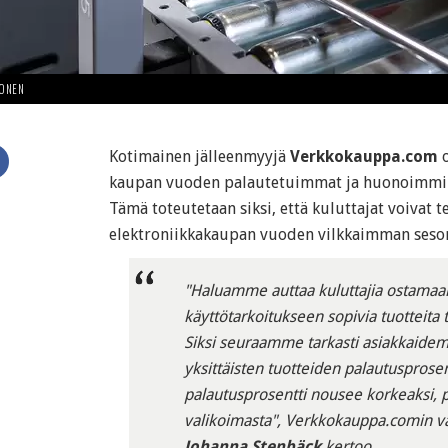
HONEN
Kotimainen jälleenmyyjä
Verkkokauppa.com
o
kaupan vuoden palautetuimmat ja huonoimmiks
Tämä toteutetaan siksi, että kuluttajat voivat
elektroniikkakaupan vuoden vilkkaimman seson
"Haluamme auttaa kuluttajia ostamaan
käyttötarkoitukseen sopivia tuotteita
Siksi seuraamme tarkasti asiakkaidem
yksittäisten tuotteiden palautusprosen
palautusprosentti nousee korkeaksi,
valikoimasta", Verkkokauppa.comin va
Johanna Stenbäck
kertoo.