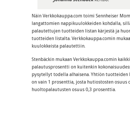
Näin Verkkokauppa.com toimi Sennheiser Mom
langattomien nappikuulokkeiden kohdalla, sillä
palautettujen tuotteiden listan kärjestä ja hu
tuotteiden listalta. Verkkokauppa.comin mukaa
kuulokkeista palautettiin.
Stenbäckin mukaan Verkkokauppa.comin kaikki
palautusprosentti on kuitenkin kokonaisuude
pysytellyt todella alhaisena. Yhtiön tuotteide
on vain 1 prosenttia, josta hutiostosten osuus o
huoltopalautusten osuus 0,3 prosenttia.