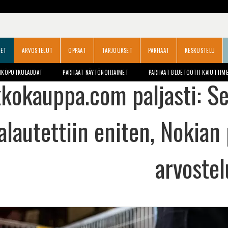
SET
ARVOSTELUT
OPPAAT
TARJOUKSET
PARHAAT
KESKUSTELU
HKÖPOTKULAUDAT
PARHAAT NÄYTÖNOHJAIMET
PARHAAT BLUETOOTH-KAIUTTIM
kokauppa.com paljasti: Se
alautettiin eniten, Nokian
arvostel