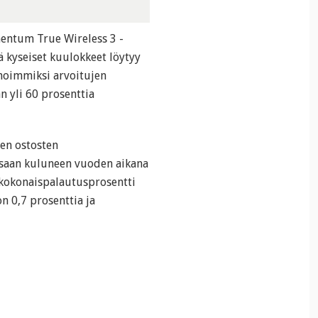
entum True Wireless 3 -
 kyseiset kuulokkeet löytyy
onoimmiksi arvoitujen
n yli 60 prosenttia
en ostosten
ssaan kuluneen vuoden aikana
n kokonaispalautusprosentti
n 0,7 prosenttia ja