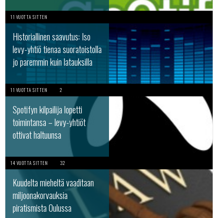
11 VUOTTA SITTEN
Historiallinen saavutus: Iso
levy-yhtiö tienaa suoratoistolla
jo paremmin kuin latauksilla
11 VUOTTA SITTEN
2
Spotifyn kilpailija lopetti
toimintansa – levy-yhtiöt
ottivat haltuunsa
14 VUOTTA SITTEN
32
Kuudelta mieheltä vaaditaan
miljoonakorvauksia
piratismista Oulussa