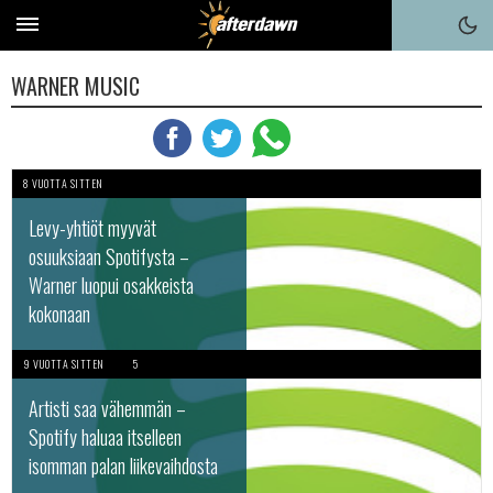
WARNER MUSIC
8 VUOTTA SITTEN
Levy-yhtiöt myyvät
osuuksiaan Spotifysta –
Warner luopui osakkeista
kokonaan
9 VUOTTA SITTEN
5
Artisti saa vähemmän –
Spotify haluaa itselleen
isomman palan liikevaihdosta