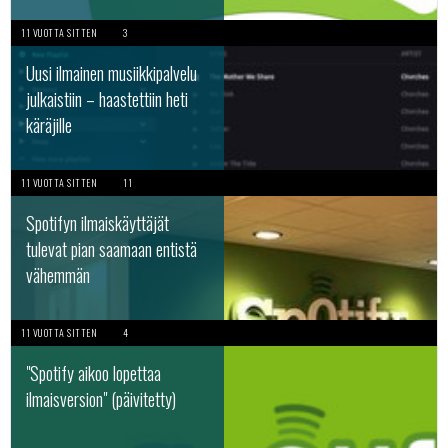
11 VUOTTA SITTEN
3
Uusi ilmainen musiikkipalvelu
julkaistiin – haastettiin heti
käräjille
11 VUOTTA SITTEN
11
Spotifyn ilmaiskäyttäjät
tulevat pian saamaan entistä
vähemmän
11 VUOTTA SITTEN
4
"Spotify aikoo lopettaa
ilmaisversion" (päivitetty)