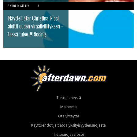
13 VUOTTA SITTEN
3
Näyttelijätär Christina Ricci
aloitti uuden viraalivillityksen -
tässä tulee #Riccing
Tietoja meistä
Mainonta
Ota yhteyttä
Käyttöehdot ja tietoa yksityisyydensuojasta
Tietosuojaseloste