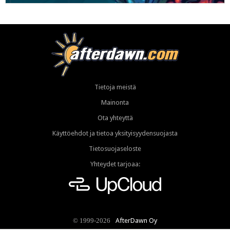
Tietoja meistä
Mainonta
Ota yhteyttä
Käyttöehdot ja tietoa yksityisyydensuojasta
Tietosuojaseloste
Yhteydet tarjoaa:
AfterDawn Oy
© 1999-2026