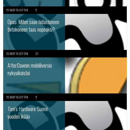
15 VUOTTA SITTEN
5
Opas: Miten saan hidastuneen
tietokoneen taas nopeaksi?
15 VUOTTA SITTEN
21
AfterDawnin mobiiliversio
nykyaikaistui
15 VUOTTA SITTEN
5
Tom's Hardware Suomi
vuoden ikään