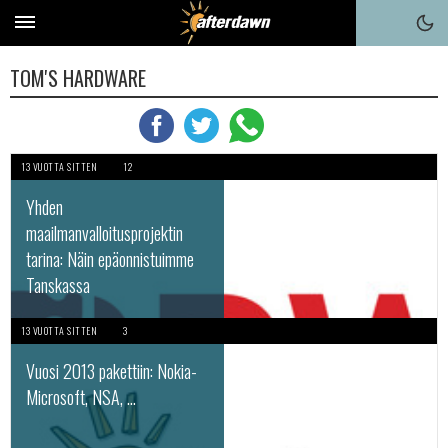
TOM'S HARDWARE
13 VUOTTA SITTEN
12
Yhden
maailmanvalloitusprojektin
tarina: Näin epäonnistuimme
Tanskassa
13 VUOTTA SITTEN
3
Vuosi 2013 pakettiin: Nokia-
Microsoft, NSA, ...