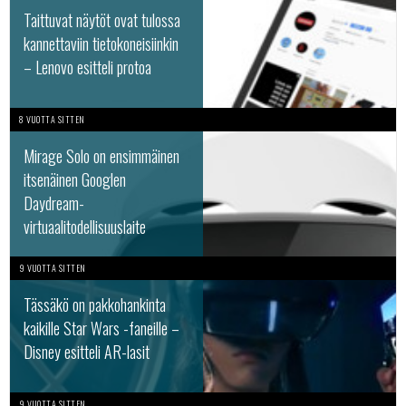
Taittuvat näytöt ovat tulossa
kannettaviin tietokoneisiinkin
– Lenovo esitteli protoa
8 VUOTTA SITTEN
Mirage Solo on ensimmäinen
itsenäinen Googlen
Daydream-
virtuaalitodellisuuslaite
9 VUOTTA SITTEN
Tässäkö on pakkohankinta
kaikille Star Wars -faneille –
Disney esitteli AR-lasit
9 VUOTTA SITTEN