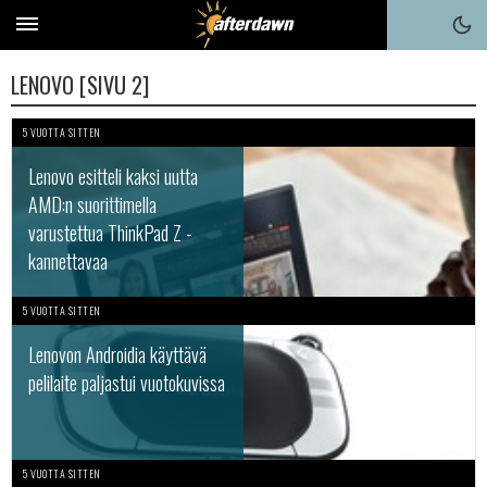
LENOVO [SIVU 2]
5 VUOTTA SITTEN
Lenovo esitteli kaksi uutta
AMD:n suorittimella
varustettua ThinkPad Z -
kannettavaa
5 VUOTTA SITTEN
Lenovon Androidia käyttävä
pelilaite paljastui vuotokuvissa
5 VUOTTA SITTEN