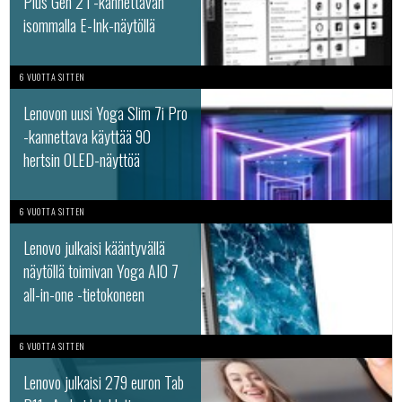
Plus Gen 2 i -kannettavan
isommalla E-Ink-näytöllä
6 VUOTTA SITTEN
Lenovon uusi Yoga Slim 7i Pro
-kannettava käyttää 90
hertsin OLED-näyttöä
6 VUOTTA SITTEN
Lenovo julkaisi kääntyvällä
näytöllä toimivan Yoga AIO 7
all-in-one -tietokoneen
6 VUOTTA SITTEN
Lenovo julkaisi 279 euron Tab