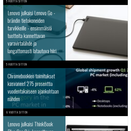
5 VUOTTA SITTEN
Lenovo julkaisi Lenovo Go -
brändin tietokoneiden
tarvikkeille - ensimmäisiä
tuotteita kannettavan
varavirtalähde ja
langattomasti latautuva hiiri
5 VUOTTA SITTEN
Chromebookien toimitukset
kasvaneet 275 prosenttia
vuodentakaiseen ajankohtaan
nähden
6 VUOTTA SITTEN
Lenovo julkaisi ThinkBook