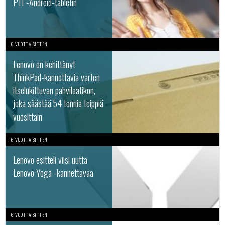
P11 -Android-tabletin
6 VUOTTA SITTEN
Lenovo on kehittänyt
ThinkPad-kannettavia varten
itselukittuvan pahvilaatikon,
joka säästää 54 tonnia teippiä
vuosittain
6 VUOTTA SITTEN
Lenovo esitteli viisi uutta
Lenovo Yoga -kannettavaa
6 VUOTTA SITTEN