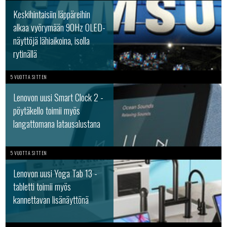
Keskihintaisiin läppäreihin
alkaa vyörymään 90Hz OLED-
näyttöjä lähiaikoina, isolla
rytinällä
5 VUOTTA SITTEN
Lenovon uusi Smart Clock 2 -
pöytäkello toimii myös
langattomana latausalustana
5 VUOTTA SITTEN
Lenovon uusi Yoga Tab 13 -
tabletti toimii myös
kannettavan lisänäyttönä