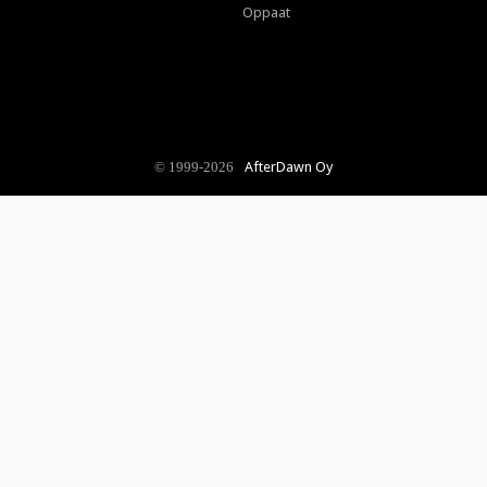
Oppaat
AfterDawn Oy
© 1999-2026