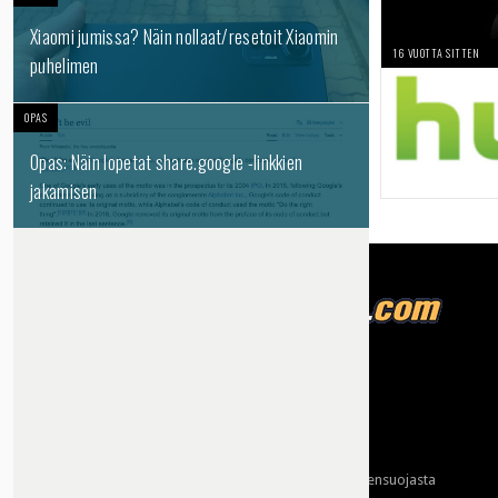
Xiaomi jumissa? Näin nollaat/resetoit Xiaomin
16 VUOTTA SITTEN
puhelimen
OPAS
Opas: Näin lopetat share.google -linkkien
jakamisen
Tietoja meistä
Mainonta
Ota yhteyttä
Käyttöehdot ja tietoa yksityisyydensuojasta