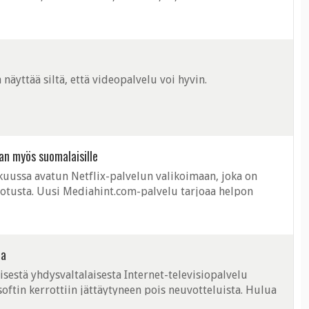
usic Key palvelun, ...
näyttää siltä, että videopalvelu voi hyvin.
man myös suomalaisille
kuussa avatun Netflix-palvelun valikoimaan, joka on
jotusta. Uusi Mediahint.com-palvelu tarjoaa helpon
likoimaan ja samalla avautuu ...
ta
sestä yhdysvaltalaisesta Internet-televisiopalvelu
oftin kerrottiin jättäytyneen pois neuvotteluista. Hulua
T ja Yahoo. Hulun ...