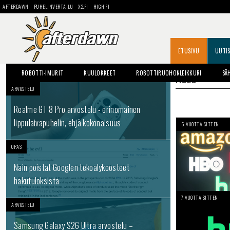
AFTERDAWN
PUHELINVERTAILU
X2.FI
HIGH.FI
ETUSIVU
UUTI
ROBOTTI-IMURIT
KUULOKKEET
ROBOTTIRUOHONLEIKKURI
SÄ
HULU
ARVOSTELU
Realme GT 8 Pro arvostelu - erinomainen
lippulaivapuhelin, ehjä kokonaisuus
6 VUOTTA SITTEN
OPAS
Näin poistat Googlen tekoälykoosteet
hakutuloksista
7 VUOTTA SITTEN
ARVOSTELU
Samsung Galaxy S26 Ultra arvostelu –