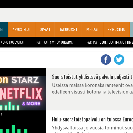
SET
ARVOSTELUT
OPPAAT
TARJOUKSET
PARHAAT
KESKUSTELU
HKÖPOTKULAUDAT
PARHAAT NÄYTÖNOHJAIMET
PARHAAT BLUETOOTH-KAIUTTIM
Suoratoistot yhdistävä palvelu paljasti
Useissa maissa koronakaranteenit ova
edelleen visusti kotona ja television ä
Suoratoistopalvelut yhden sovelluksen 
1
Hulu-suoratoistopalvelu on tulossa Euro
Yhdysvalloissa jo vuosia toiminut suo