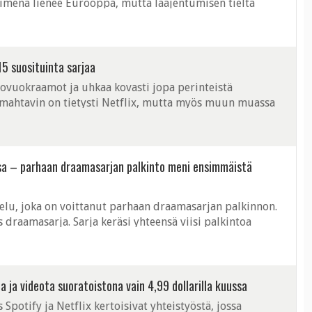
äimenä lienee Eurooppa, mutta laajentumisen tieltä
 ongelmat. Hulu voisi tulla ...
15 suosituinta sarjaa
ovuokraamot ja uhkaa kovasti jopa perinteistä
ja mahtavin on tietysti Netflix, mutta myös muun muassa
haastamaan suoratoistokuninkaan. ...
sa – parhaan draamasarjan palkinto meni ensimmäistä
elu, joka on voittanut parhaan draamasarjan palkinnon.
draamasarja. Sarja keräsi yhteensä viisi palkintoa
telin yhdessä HBO:n Big ...
 ja videota suoratoistona vain 4,99 dollarilla kuussa
s Spotify ja Netflix kertoisivat yhteistyöstä, jossa