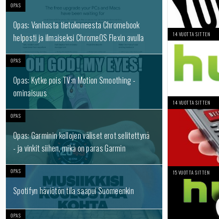
OPAS
Opas: Vanhasta tietokoneesta Chromebook
14 VUOTTA SITTEN
helposti ja ilmaiseksi ChromeOS Flexin avulla
OPAS
Opas: Kytke pois TV:n Motion Smoothing -
ominaisuus
14 VUOTTA SITTEN
OPAS
Opas: Garminin kellojen väliset erot selitettynä
- ja vinkit siihen, mikä on paras Garmin
OPAS
15 VUOTTA SITTEN
Spotifyn häviötön tila saapui Suomeenkin
OPAS