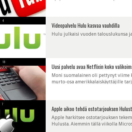
7,99 euroa kuussa maksavan YouTube M
4
Videopalvelu Hulu kasvaa vauhdilla
Hulu julkaisi vuoden talouslukunsa ja 
18
Uusi palvelu avaa Netflixin koko valikoi
Moni suomalainen oli pettynyt viime 
murto-osa amerikkalaiskäyttäjille tar
tavan päästä käsiksi Netflixin koko va
7
Apple aikoo tehdä ostotarjouksen Hulus
Apple harkitsee ostotarjouksen tekemi
Hulusta. Aiemmin tällä viikolla Micros
havittelevat Applen ohella Google, AT&