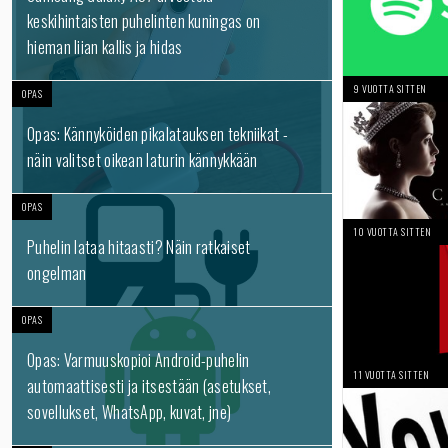
keskihintaisten puhelinten kuningas on
hieman liian kallis ja hidas
9 VUOTTA SITTEN
OPAS
Opas: Kännyköiden pikalatauksen tekniikat -
näin valitset oikean laturin kännykkään
OPAS
10 VUOTTA SITTEN
Puhelin lataa hitaasti? Näin ratkaiset
ongelman
OPAS
Opas: Varmuuskopioi Android-puhelin
11 VUOTTA SITTEN
automaattisesti ja itsestään (asetukset,
sovellukset, WhatsApp, kuvat, jne)