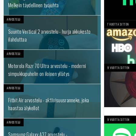
Melkein täydellinen työjuhta
ARVOSTELU
7 VUOTTA SITTEN
Suunto Vertical 2 arvostelu - hurja akkukesto
ilahduttaa
ARVOSTELU
Motorola Razr 70 Ultra arvostelu - moderni
9 VUOTTA SITTEN
simpukkapuhelin on iloinen yllätys
ARVOSTELU
Fitbit Air arvostelu - aktiivisuusranneke, joka
haastaa älykellot
9 VUOTTA SITTEN
ARVOSTELU
Samsung Galaxy A37 arvostelu -