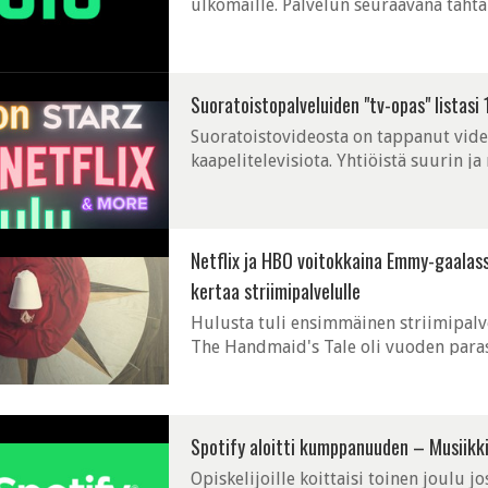
ulkomaille. Palvelun seuraavana täht
pitää ensin raivata sisältöihin liittyvät
Suoratoistopalveluiden "tv-opas" listasi 
Suoratoistovideosta on tappanut vide
kaapelitelevisiota. Yhtiöistä suurin 
Amazon, HBO ja jopa Disney pyrkivät 
Netflix ja HBO voitokkaina Emmy-gaalas
kertaa striimipalvelulle
Hulusta tuli ensimmäinen striimipalv
The Handmaid's Tale oli vuoden paras 
jakaen vuoden palkituimman sarjan tit
Spotify aloitti kumppanuuden – Musiikkia
Opiskelijoille koittaisi toinen joulu jo