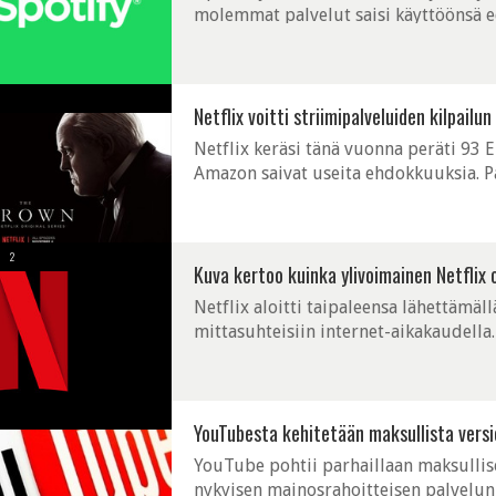
molemmat palvelut saisi käyttöönsä ed
valitettavasti ole vielä olemassa, mutta
Netflix voitti striimipalveluiden kilpai
Netflix keräsi tänä vuonna peräti 93
Amazon saivat useita ehdokkuuksia. P
vuonna Better Call Saul (AMC), The Cr
2
Kuva kertoo kuinka ylivoimainen Netflix 
Netflix aloitti taipaleensa lähettämä
mittasuhteisiin internet-aikakaudella.
mahdollisuudet niin oivasti, että sitä v
YouTubesta kehitetään maksullista versi
YouTube pohtii parhaillaan maksulli
nykyisen mainosrahoitteisen palvelun 