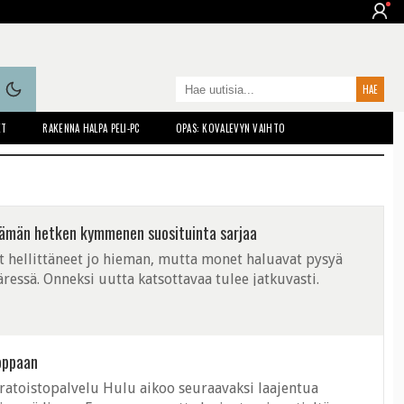
ET
RAKENNA HALPA PELI-PC
OPAS: KOVALEVYN VAIHTO
 tämän hetken kymmenen suosituinta sarjaa
t hellittäneet jo hieman, mutta monet haluavat pysyä
äressä. Onneksi uutta katsottavaa tulee jatkuvasti.
ja verkkosivun taaksen ...
oppaan
ratoistopalvelu Hulu aikoo seuraavaksi laajentua