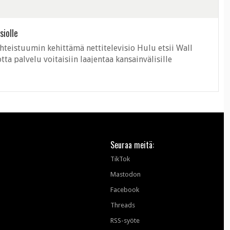
siolle
yhteistuumin kehittämä nettitelevisio Hulu etsii Wall
ta palvelu voitaisiin laajentaa kansainvälisille
nut ainoastaan Yhdysvalloissa. ...
Seuraa meitä:
TikTok
Mastodon
Facebook
Threads
RSS-syöte