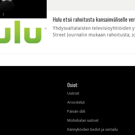
1
Hulu etsii rahoitusta kansainväliselle ver
Yhdysvaltalaisten televisioyhtiöiden 
Street Journalin mukaan rahoitusta, jot
markkinoille. Tähän asti Hulu on toimi
Osiot:
Uutiset
Arvostelut
Päivän diili
Mobiilialan uutiset
Kännyköiden tiedot ja vertailu