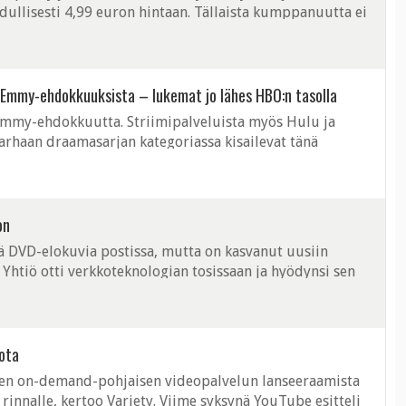
ullisesti 4,99 euron hintaan. Tällaista kumppanuutta ei
 Spotify ja Hulu ...
lun Emmy-ehdokkuuksista – lukemat jo lähes HBO:n tasolla
 Emmy-ehdokkuutta. Striimipalveluista myös Hulu ja
arhaan draamasarjan kategoriassa kisailevat tänä
own (Netflix), The Handmaid's ...
on
llä DVD-elokuvia postissa, mutta on kasvanut uusiin
 Yhtiö otti verkkoteknologian tosissaan ja hyödynsi sen
oidaan tällä hetkellä ...
ota
sen on-demand-pohjaisen videopalvelun lanseeraamista
rinnalle, kertoo Variety. Viime syksynä YouTube esitteli