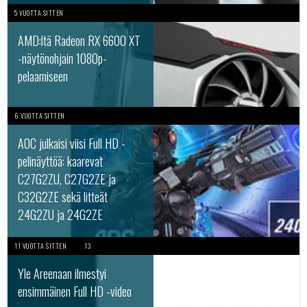
5 VUOTTA SITTEN
AMD:ltä Radeon RX 6600 XT
-näytönohjain 1080p-
pelaamiseen
6 VUOTTA SITTEN
AOC julkaisi viisi Full HD -
pelinäyttöä: kaarevat
C27G2ZU, C27G2ZE ja
C32G2ZE sekä litteät
24G2ZU ja 24G2ZE
11 VUOTTA SITTEN
13
Yle Areenaan ilmestyi
ensimmäinen Full HD -video