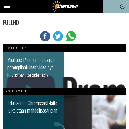
FULLHD
3 VUOTTA SITTEN
YouTube Premium -tilaajien
parempilaatuinen video nyt
käytettävissä selaimella
4 VUOTTA SITTEN
Edullisempi Chromecast-laite
julkaistaan mahdollisesti pian