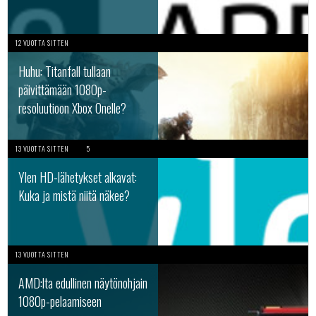
12 VUOTTA SITTEN
Huhu: Titanfall tullaan
päivittämään 1080p-
resoluutioon Xbox Onelle?
13 VUOTTA SITTEN
5
Ylen HD-lähetykset alkavat:
Kuka ja mistä niitä näkee?
13 VUOTTA SITTEN
AMD:lta edullinen näytönohjain
1080p-pelaamiseen