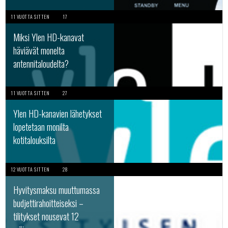
11 VUOTTA SITTEN
17
Miksi Ylen HD-kanavat
häviävät monelta
antennitaloudelta?
11 VUOTTA SITTEN
27
Ylen HD-kanavien lähetykset
lopetetaan monilta
kotitalouksilta
12 VUOTTA SITTEN
28
Hyvitysmaksu muuttumassa
budjettirahoitteiseksi –
tilitykset nousevat 12