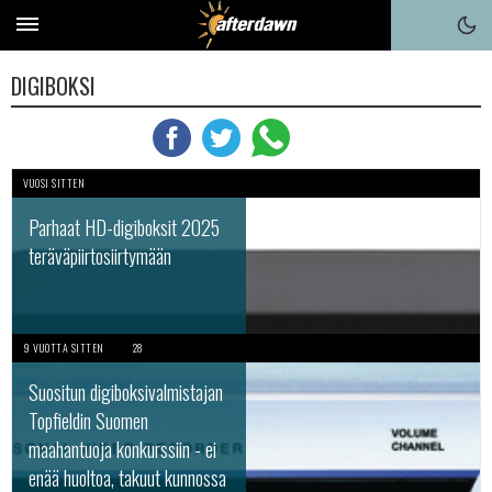
DIGIBOKSI
VUOSI SITTEN
Parhaat HD-digiboksit 2025
teräväpiirtosiirtymään
9 VUOTTA SITTEN
28
Suositun digiboksivalmistajan
Topfieldin Suomen
maahantuoja konkurssiin - ei
enää huoltoa, takuut kunnossa