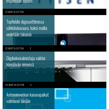
miljoonaan euroon
13 VUOTTA SITTEN
Topfieldin digisovittimissa
sähköiskuvaara, kaksi mallia
vedetään takaisin
15 VUOTTA SITTEN
2
Digiboksivalmistaja vaihtoi
hämäävän nimensä
16 VUOTTA SITTEN
2
Antenninverkon kanavapaikat
vaihtuvat tänään