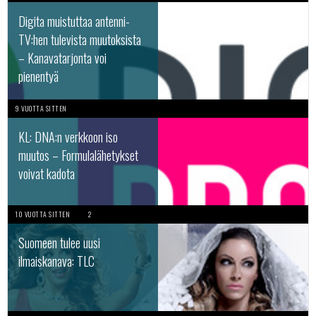
Digita muistuttaa antenni-
TV:hen tulevista muutoksista
– Kanavatarjonta voi
pienentyä
9 VUOTTA SITTEN
KL: DNA:n verkkoon iso
muutos – Formulalähetykset
voivat kadota
10 VUOTTA SITTEN
2
Suomeen tulee uusi
ilmaiskanava: TLC