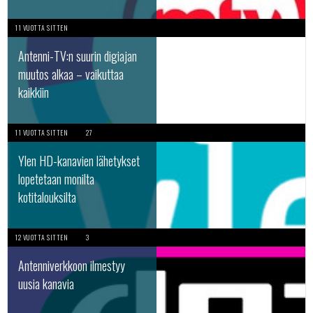
11 VUOTTA SITTEN
Antenni-TV:n suurin digiajan
muutos alkaa – vaikuttaa
kaikkiin
11 VUOTTA SITTEN
27
Ylen HD-kanavien lähetykset
lopetetaan monilta
kotitalouksilta
12 VUOTTA SITTEN
3
Antenniverkkoon ilmestyy
uusia kanavia