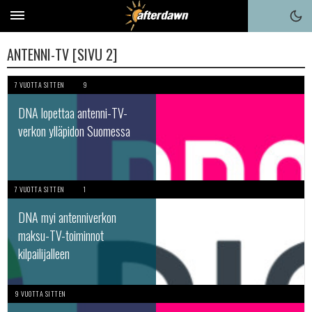
ANTENNI-TV [SIVU 2]
7 VUOTTA SITTEN
9
DNA lopettaa antenni-TV-
verkon ylläpidon Suomessa
7 VUOTTA SITTEN
1
DNA myi antenniverkon
maksu-TV-toiminnot
kilpailijalleen
9 VUOTTA SITTEN