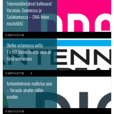
Televisiolähetykset katkeavat
Varsinais-Suomessa ja
Satakunnassa – DNA tekee
mastotöitä
9 VUOTTA SITTEN
Oletko ostamassa uutta
TV:tä? Varmista että siinä on
tämä ominaisuus
9 VUOTTA SITTEN
4
Antennitelevisio mullistuu pian
– Varaudu ainakin näihin
asioihin
9 VUOTTA SITTEN