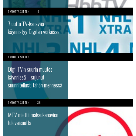
11 VUOTTA SITTEN
6
7 uutta TV-kanavaa
käynnistyy Digitan verkossa
11 VUOTTA SITTEN
Digi-TV:n suurin muutos
käynnissä – sujunut
suunnitellusti tähän mennessä
11 VUOTTA SITTEN
36
MTV miettii maksukanavien
tulevaisuutta