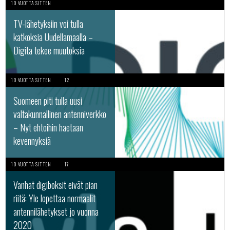
10 VUOTTA SITTEN
TV-lähetyksiin voi tulla
katkoksia Uudellamaalla –
Digita tekee muutoksia
10 VUOTTA SITTEN
12
Suomeen piti tulla uusi
valtakunnallinen antenniverkko
– Nyt ehtoihin haetaan
kevennyksiä
10 VUOTTA SITTEN
17
Vanhat digiboksit eivät pian
riitä: Yle lopettaa normaalit
antennilähetykset jo vuonna
2020