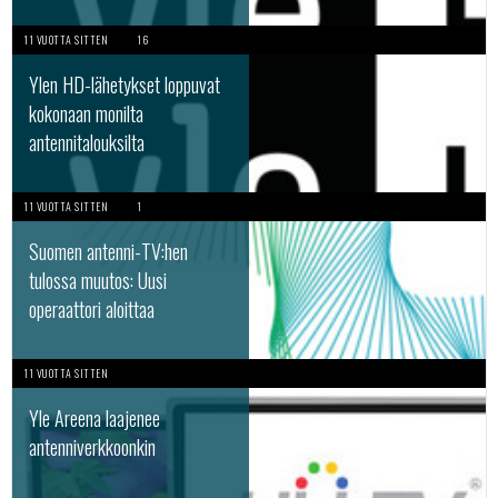
11 VUOTTA SITTEN
16
Ylen HD-lähetykset loppuvat
kokonaan monilta
antennitalouksilta
11 VUOTTA SITTEN
1
Suomen antenni-TV:hen
tulossa muutos: Uusi
operaattori aloittaa
11 VUOTTA SITTEN
Yle Areena laajenee
antenniverkkoonkin