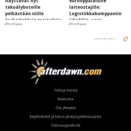
näyttävät nyt
eurooppalaisille
tekoälyboteille
laiteostajille:
pelkästään niille
Logistiikkakumppaniin
tarkoitettuja mainoksia
iskettiin, varo
AfterDawn
AfterDawn
- vaikuttaa tekoälyn
kalasteluviestejä
mielikuvaan brändistä
Powered by HIGH.FI
Tietoja meistä
Mainonta
Ota yhteyttä
Käyttöehdot ja tietoa yksityisyydensuojasta
Tietosuojaseloste