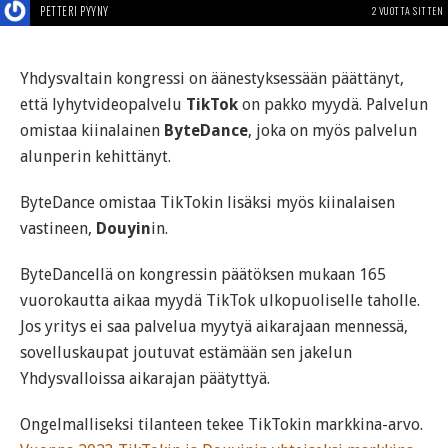
PETTERI PYYNY
2 VUOTTA SITTEN
Yhdysvaltain kongressi on äänestyksessään päättänyt,
että lyhytvideopalvelu
TikTok
on pakko myydä. Palvelun
omistaa kiinalainen
ByteDance
, joka on myös palvelun
alunperin kehittänyt.
ByteDance omistaa TikTokin lisäksi myös kiinalaisen
vastineen,
Douyin
in.
ByteDancellä on kongressin päätöksen mukaan 165
vuorokautta aikaa myydä TikTok ulkopuoliselle taholle.
Jos yritys ei saa palvelua myytyä aikarajaan mennessä,
sovelluskaupat joutuvat estämään sen jakelun
Yhdysvalloissa aikarajan päätyttyä.
Ongelmalliseksi tilanteen tekee TikTokin markkina-arvo.