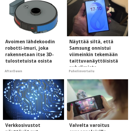
Avoimen lähdekoodin
Näyttää siltä, että
robotti-imuri, joka
Samsung onnistui
rakennetaan itse 3D-
viimeinkin tekemään
tulostetuista osista
taittuvanäyttöisistä
puhelimista
AfterDawn
Puhelinvertailu
supersuosittuja
Verkkosivustot
Valvelta varoitus